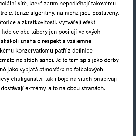
ociální sítě, které zatím nepodléhají takovému
trole. Jenže algoritmy, na nichž jsou postaveny,
torice a zkratkovitosti. Vytvářejí efekt
 kde se oba tábory jen posilují ve svých
 jakákoli snaha o respekt a vzájemné
kému konzervatismu patří z definice
emáte na sítích šanci. Je to tam spíš jako derby
jně jako vypjatá atmosféra na fotbalových
vy chuligánství, tak i boje na sítích přispívají
 dostávají extrémy, a to na obou stranách.