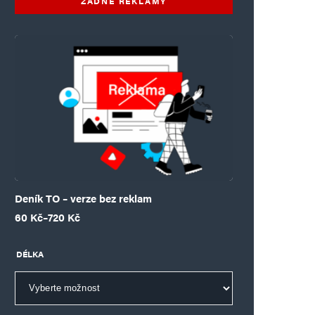
ŽÁDNÉ REKLAMY
Deník TO – verze bez reklam
Rozpětí cen: 60 Kč až 720 Kč
60
Kč
–
720
Kč
DÉLKA