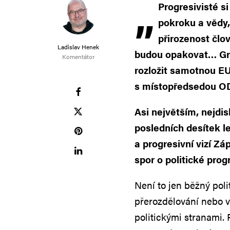
„
Progresivisté s
pokroku a vědy,
přirozenost člo
Ladislav Henek
budou opakovat… Gre
Komentátor
rozložit samotnou EU
s místopředsedou O
Asi největším, nejd
posledních desítek l
a progresivní vizí Zá
spor o politické prog
Není to jen běžný polit
přerozdělování nebo výš
politickými stranami. 