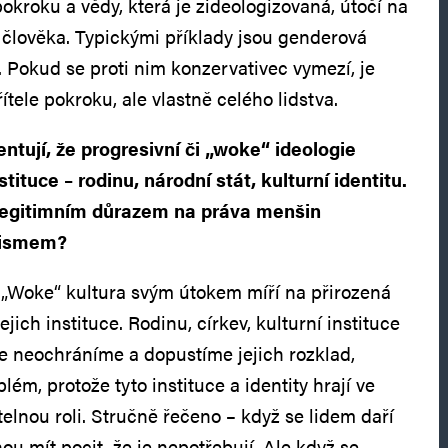
okroku a vědy, která je zideologizovaná, útočí na
člověka. Typickými příklady jsou genderová
. Pokud se proti nim konzervativec vymezí, je
tele pokroku, ale vlastně celého lidstva.
ntují, že progresivní či „woke“ ideologie
tituce – rodinu, národní stát, kulturní identitu.
 legitimním důrazem na práva menšin
vismem?
 „Woke“ kultura svým útokem míří na přirozená
ejich instituce. Rodinu, církev, kulturní instituce
je neochráníme a dopustíme jejich rozklad,
ém, protože tyto instituce a identity hrají ve
elnou roli. Stručně řečeno – když se lidem daří
hou mít pocit, že je nepotřebují. Ale když se