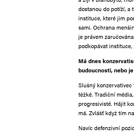
dostanou do potíží, a t
instituce, které jim 
sami. Ochrana menšin 
je právem zaručována
podkopávat instituce,
Má dnes konzervatism
budoucnosti, nebo je
Slušný konzervativec 
těžké. Tradiční média, 
progresivisté. Hájit k
má. Zvlášť když tím na
Navíc defenzivní pozi