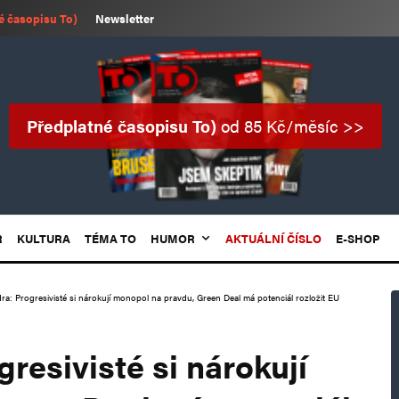
é časopisu To)
Newsletter
Předplatné časopisu To)
od 85 Kč/měsíc >>
R
KULTURA
TÉMA TO
HUMOR
AKTUÁLNÍ ČÍSLO
E-SHOP
ra: Progresivisté si nárokují monopol na pravdu, Green Deal má potenciál rozložit EU
resivisté si nárokují