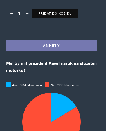
PŘIDAT DO KOŠÍKU
Deník TO – verze bez reklam množství
Alternative:
ANKETY
Měl by mít prezident Pavel nárok na služební
motorku?
Ano:
234 hlasování
Ne:
1193 hlasování