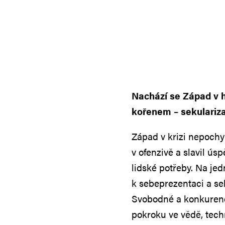
Nachází se Západ v h
kořenem – sekulariza
Západ v krizi nepochyb
v ofenzivě a slavil ús
lidské potřeby. Na je
k sebeprezentaci a seb
Svobodné a konkurenčn
pokroku ve vědě, tech