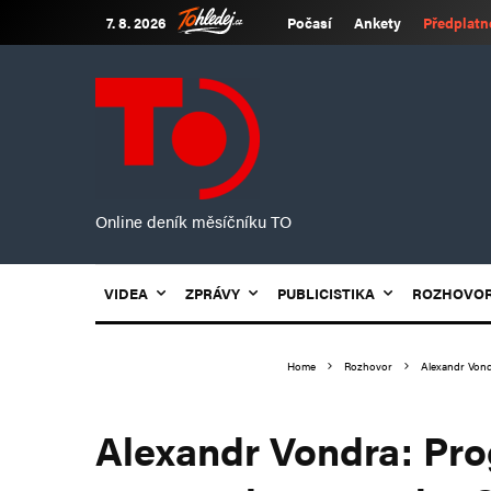
7. 8. 2026
Počasí
Ankety
Předplatn
Online deník měsíčníku TO
VIDEA
ZPRÁVY
PUBLICISTIKA
ROZHOVO
Home
Rozhovor
Alexandr Vond
Alexandr Vondra: Prog