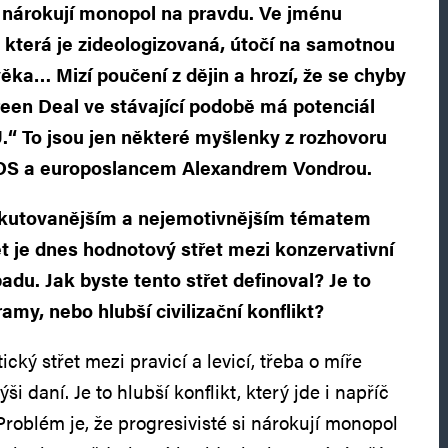
i nárokují monopol na pravdu. Ve jménu
 která je zideologizovaná, útočí na samotnou
věka… Mizí poučení z dějin a hrozí, že se chyby
en Deal ve stávající podobě má potenciál
.“ To jsou jen některé myšlenky z rozhovoru
DS a europoslancem Alexandrem Vondrou.
iskutovanějším a nejemotivnějším tématem
et je dnes hodnotový střet mezi konzervativní
padu. Jak byste tento střet definoval? Je to
ramy, nebo hlubší civilizační konflikt?
ický střet mezi pravicí a levicí, třeba o míře
i daní. Je to hlubší konflikt, který jde i napříč
Problém je, že progresivisté si nárokují monopol