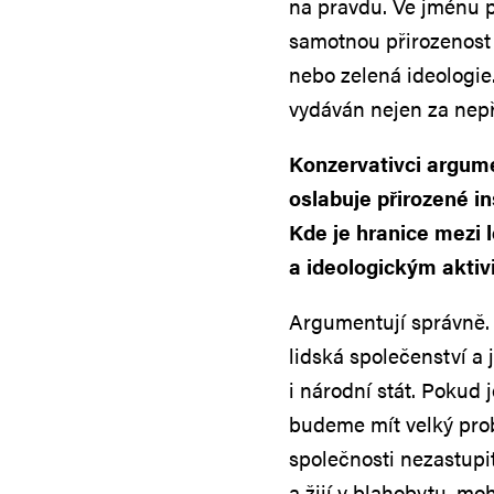
na pravdu. Ve jménu p
samotnou přirozenost 
nebo zelená ideologie
vydáván nejen za nepří
Konzervativci argume
oslabuje přirozené ins
Kde je hranice mezi
a ideologickým akti
Argumentují správně.
lidská společenství a j
i národní stát. Pokud 
budeme mít velký probl
společnosti nezastupit
a žijí v blahobytu, mo