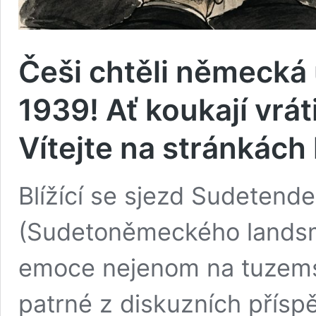
Češi chtěli německá
1939! Ať koukají vrát
Vítejte na stránkác
Blížící se sjezd Sudeten
(Sudetoněmeckého landsm
emoce nejenom na tuzemsk
patrné z diskuzních přís