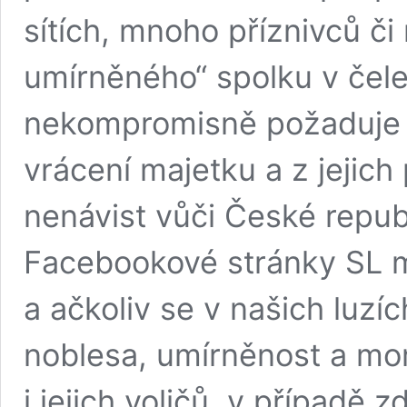
sítích, mnoho příznivců či
umírněného“ spolku v čel
nekompromisně požaduje 
vrácení majetku a z jejich
nenávist vůči České repub
Facebookové stránky SL ma
a ačkoliv se v našich luzíc
noblesa, umírněnost a mor
i jejich voličů, v případě 