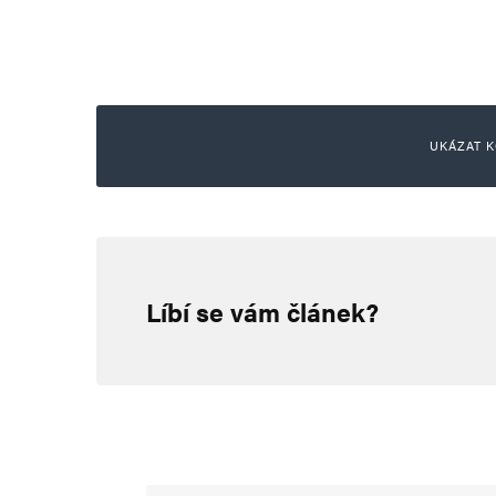
UKÁZAT K
Šťoural
28. 11. 2023 (8:36)
Líbí se vám článek?
Každý, kdo opravdu ctí demokrac
Osvobodil Twiter od progresvis
že na jeho X už se tyhle manýry 
a kopou jak vzteklý rozmazlený 
(soudružka) starostka táhne, my