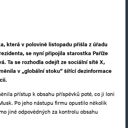
a, která v polovině listopadu přišla z úřadu
zidenta, se nyní připojila starostka Paříže
. Ta se rozhodla odejít ze sociální sítě X,
měnila v „globální stoku“ šířící dezinformace
ii.
měnila přístup k obsahu příspěvků poté, co ji loni
 Musk. Po jeho nástupu firmu opustilo několik
imo jiné odpovědných za kontrolu obsahu