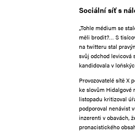
Sociální síť s n
„Tohle médium se stal
měli brodit?… S tisíc
na twitteru stal prav
svůj odchod levicová 
kandidovala v loňský
Provozovatelé sítě X 
ke slovům Hidalgové 
listopadu kritizoval 
podporoval nenávist v
inzerenti v obavách, ž
pronacistického obsa