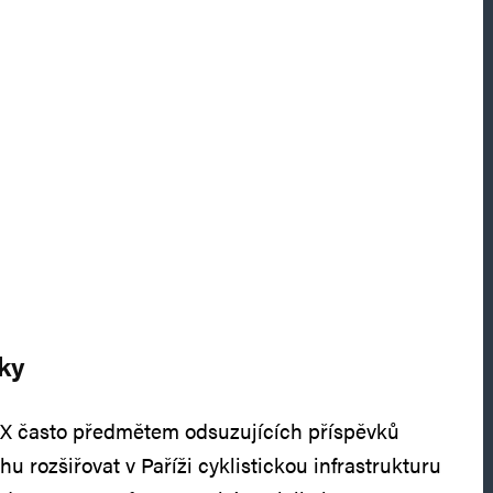
tky
i X často předmětem odsuzujících příspěvků
hu rozšiřovat v Paříži cyklistickou infrastrukturu