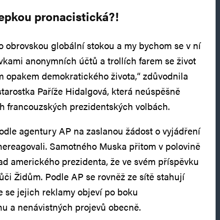
álepkou pronacistická?!
o obrovskou globální stokou a my bychom se v ní
ovkami anonymních účtů a trollích farem se život
ým opakem demokratického života,“ zdůvodnila
starostka Paříže Hidalgová, která neúspěšně
ch francouzských prezidentských volbách.
podle agentury AP na zaslanou žádost o vyjádření
nereagovali. Samotného Muska přitom v polovině
úřad amerického prezidenta, že ve svém příspěvku
ůči Židům. Podle AP se rovněž ze sítě stahují
e se jejich reklamy objeví po boku
hu a nenávistných projevů obecně.