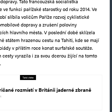
dopravy. Tato francouzská socialistka
 ve funkci pařížské starostky od roku 2014. Ve
í slíbila voličům Paříže rozvoj cyklistické
mobilové dopravy a zrušení poloviny
cích hlavního města. V poslední době sklízela
ně státem hrazenou cestu na Tahiti, kde se mají
iády v příštím roce konat surfařské soutěže.
esty vyrazila i za svou dcerou žijící na tomto
.
Také čtěte
ičané rozmístí v Británii jaderné zbraně
24