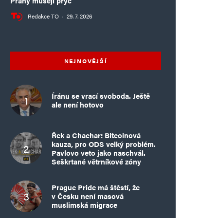
Prahy musejí pryč
Redakce TO
·
29. 7. 2026
NEJNOVĚJŠÍ
Íránu se vrací svoboda. Ještě
ale není hotovo
Řek a Chachar: Bitcoinová
kauza, pro ODS velký problém.
Pavlovo veto jako naschvál.
Seškrtané větrníkové zóny
Prague Pride má štěstí, že
v Česku není masová
muslimská migrace