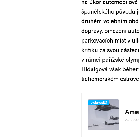
na úkor automobilové 
španělského původu je
druhém volebním obdob
dopravy, omezení auto
parkovacích míst v uli
kritiku za svou částeč
v rámci pařížské olymp
Hidalgová však během c
tichomořském ostrově
Zahraničí
Amer
27. 1. 20