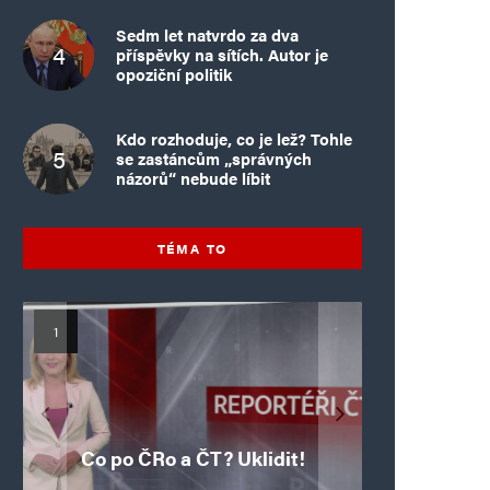
Sedm let natvrdo za dva
příspěvky na sítích. Autor je
opoziční politik
Kdo rozhoduje, co je lež? Tohle
se zastáncům „správných
názorů“ nebude líbit
TÉMA TO
Mýty o Václavu Klausovi:
Vymíráme a politici lžou:
Islamistický teror v EU,
Pivo, jazz, hádky,
Pim Fortuyn: Muž, který
Islamistický teror v EU,
6. díl: Brutální poprava
porodnost nezachrání
loajalita i humor. Jakl
5. díl: Krvavé oslavy pádu
boří legendy o bývalém
85letého katolického
dotace, byty ani
se nestihl stát
Co po ČRo a ČT? Uklidit!
kněze Jacquese Hamela
zkrácené úvazky
Bastily v Nice
prezidentovi
premiérem