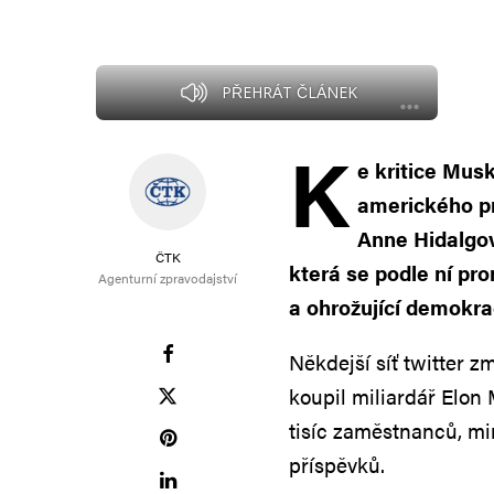
PŘEHRÁT ČLÁNEK
K
e kritice Musk
amerického pre
Anne Hidalgová
ČTK
která se podle ní pro
Agenturní zpravodajství
a ohrožující demokrac
Někdejší síť twitter z
koupil miliardář Elon
tisíc zaměstnanců, m
příspěvků.