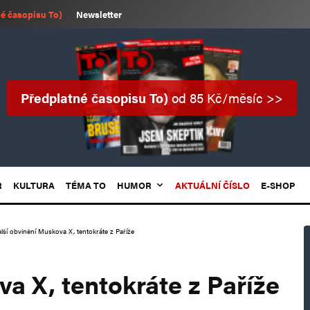
é časopisu To)
Newsletter
Předplatné časopisu To)
od 85 Kč/měsíc >>
R
KULTURA
TÉMA TO
HUMOR
AKTUÁLNÍ ČÍSLO
E-SHOP
lší obvinění Muskova X, tentokráte z Paříže
a X, tentokráte z Paříže