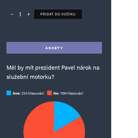
PŘIDAT DO KOŠÍKU
Deník TO – verze bez reklam množství
Alternative:
ANKETY
Měl by mít prezident Pavel nárok na
služební motorku?
Ano:
234 hlasování
Ne:
1194 hlasování