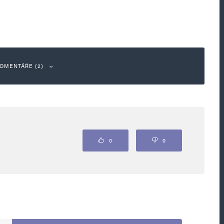
OMENTÁŘE (2)
Odpovědět
0
0
ii a svobodu slova, si váží toho co Musk dělá.
tů a cenzury a dává všem těmhle živlům najevo,
nevrátí. No a progresivní levičáci prskají
fakan, kterému nekoupili, co chtěl. Tak ať paní
slím, že na té síti nikomu chybět nebude.