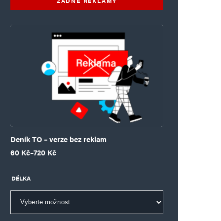
ŽÁDNÉ REKLAMY
Deník TO – verze bez reklam
Rozpětí cen: 60 Kč až 720 Kč
60
Kč
–
720
Kč
DÉLKA