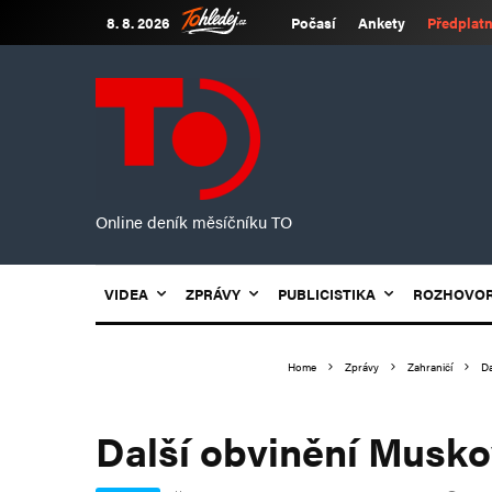
8. 8. 2026
Počasí
Ankety
Předplatn
Online deník měsíčníku TO
VIDEA
ZPRÁVY
PUBLICISTIKA
ROZHOVO
Home
Zprávy
Zahraničí
Da
Další obvinění Muskov