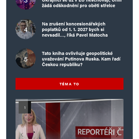
žádá odškodnění pro oběti střelce
Na zrušení koncesionářských
poplatků od 1. 1. 2027 bych si
nevsadil…, říká Pavel Matocha
Tato kniha ovlivňuje geopolitické
uvažování Putinova Ruska. Kam řadí
Českou republiku?
TÉMA TO
Islamistický teror v EU, 6. díl:
Mýty o Václavu Klausovi:
Vymíráme a politici lžou:
Islamistický teror v EU, 5. díl:
Brutální poprava 85letého
Pivo, jazz, hádky, loajalita
porodnost nezachrání