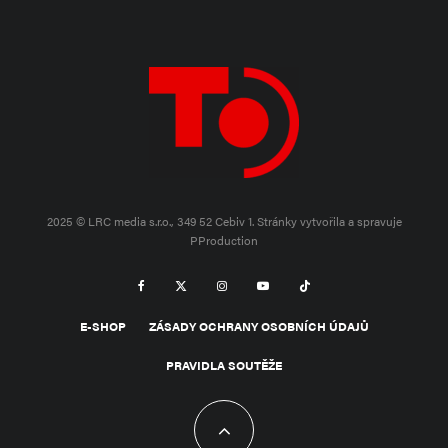
2025 © LRC media s.r.o., 349 52 Cebiv 1.
Stránky vytvořila a spravuje
PProduction
E-SHOP
ZÁSADY OCHRANY OSOBNÍCH ÚDAJŮ
PRAVIDLA SOUTĚŽE