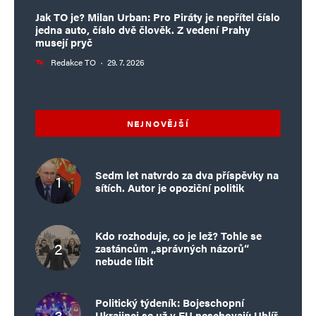
Jak TO je? Milan Urban: Pro Piráty je nepřítel číslo
jedna auto, číslo dvě člověk. Z vedení Prahy
musejí pryč
Redakce TO
·
29. 7. 2026
NEJNOVĚJŠÍ
Sedm let natvrdo za dva příspěvky na
sítích. Autor je opoziční politik
Kdo rozhoduje, co je lež? Tohle se
zastáncům „správných názorů“
nebude líbit
Politický týdeník: Bojeschopní
Ukrajinci se už v EU neschovají; Uhlíř