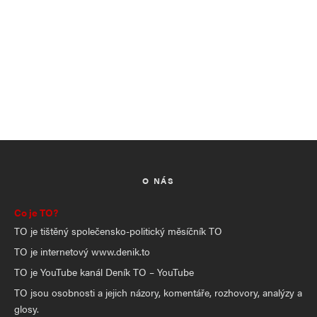
O NÁS
Co je TO?
TO je tištěný společensko-politický měsíčník TO
TO je internetový www.denik.to
TO je YouTube kanál Deník TO – YouTube
TO jsou osobnosti a jejich názory, komentáře, rozhovory, analýzy a
glosy.