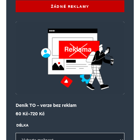
ŽÁDNÉ REKLAMY
Deník TO – verze bez reklam
Rozpětí cen: 60 Kč až 720 Kč
60
Kč
–
720
Kč
DÉLKA