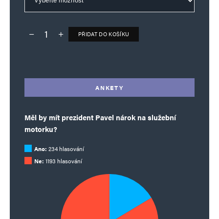
PŘIDAT DO KOŠÍKU
Deník TO – verze bez reklam množství
Alternative:
ANKETY
Měl by mít prezident Pavel nárok na služební
motorku?
Ano:
234 hlasování
Ne:
1193 hlasování