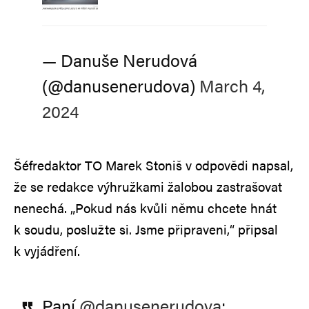
— Danuše Nerudová
(@danusenerudova)
March 4,
2024
Šéfredaktor TO Marek Stoniš v odpovědi napsal,
že se redakce výhružkami žalobou zastrašovat
nenechá. „Pokud nás kvůli němu chcete hnát
k soudu, poslužte si. Jsme připraveni,“ připsal
k vyjádření.
Paní
@danusenerudova
: