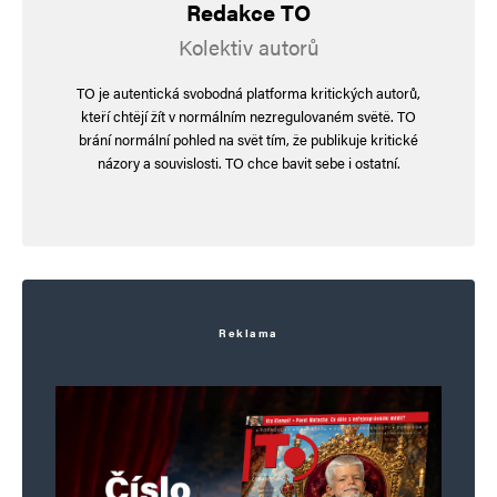
Redakce TO
Napsat komentář
Kolektiv autorů
Vaše e-mailová adresa nebude zveřejněna.
Vyžadované informace jsou
TO je autentická svobodná platforma kritických autorů,
označeny
*
kteří chtějí žít v normálním nezregulovaném světě. TO
brání normální pohled na svět tím, že publikuje kritické
Komentář
*
názory a souvislosti. TO chce bavit sebe i ostatní.
Reklama
Jméno
*