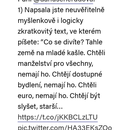
1) Napsala jste neuvěřitelně
myšlenkově i logicky
zkratkovitý text, ve kterém
píšete: “Co se divíte? Tahle
země na mladé kašle. Chtěli
manželství pro všechny,
nemají ho. Chtějí dostupné
bydlení, nemají ho. Chtěli
euro, nemají ho. Chtějí být
slyšet, starší…
https://t.co/jKKBCLzLTU
pic.twitter.com/HA33EKsZOo