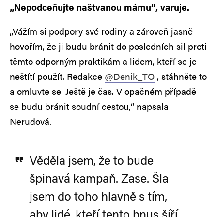
„Nepodceňujte naštvanou mámu“, varuje.
„Vážím si podpory své rodiny a zároveň jasně
hovořím, že ji budu bránit do posledních sil proti
těmto odporným praktikám a lidem, kteří se je
neštítí použít. Redakce
@Denik_TO
, stáhněte to
a omluvte se. Ještě je čas. V opačném případě
se budu bránit soudní cestou,“ napsala
Nerudová.
Věděla jsem, že to bude
špinavá kampaň. Zase. Šla
jsem do toho hlavně s tím,
aby lidé, kteří tento hnus šíří