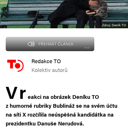
Zdroj: Deník TO
PŘEHRÁT ČLÁNEK
Redakce TO
Kolektiv autorů
V
r
eakci na obrázek Deníku TO
z humorné rubriky Bublináž se na svém účtu
na síti X rozčílila neúspěšná kandidátka na
prezidentku Danuše Nerudová.