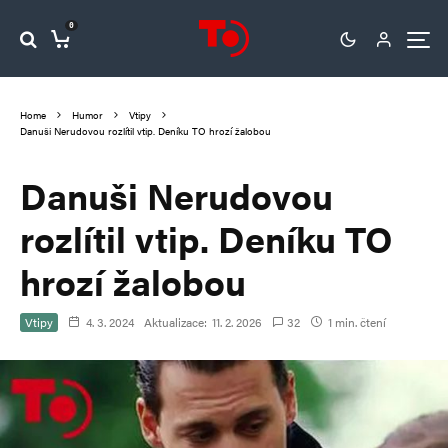
0
Home
Humor
Vtipy
Danuši Nerudovou rozlítil vtip. Deníku TO hrozí žalobou
Danuši Nerudovou
rozlítil vtip. Deníku TO
hrozí žalobou
Vtipy
4. 3. 2024
Aktualizace:
11. 2. 2026
32
1 min. čtení