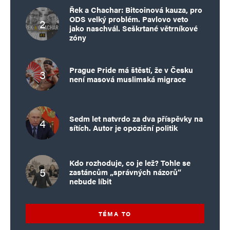
Řek a Chachar: Bitcoinová kauza, pro
ODS velký problém. Pavlovo veto
jako naschvál. Seškrtané větrníkové
zóny
Prague Pride má štěstí, že v Česku
není masová muslimská migrace
Sedm let natvrdo za dva příspěvky na
sítích. Autor je opoziční politik
Kdo rozhoduje, co je lež? Tohle se
zastáncům „správných názorů“
nebude líbit
TÉMA TO