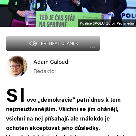
Koalice SPOLU. Zdroj: Profimedia
PŘEHRÁT ČLÁNEK
Adam Čaloud
Redaktor
S
l
ovo „demokracie“ patří dnes k těm
nejzneužívanějším. Všichni se jím ohánějí,
všichni na něj přísahají, ale málokdo je
ochoten akceptovat jeho důsledky.