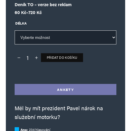
Deník TO – verze bez reklam
Rozpětí cen: 60 Kč až 720 Kč
60
Kč
–
720
Kč
DÉLKA
PŘIDAT DO KOŠÍKU
Deník TO – verze bez reklam množství
Alternative:
ANKETY
Měl by mít prezident Pavel nárok na
služební motorku?
Ano:
234 hlasování