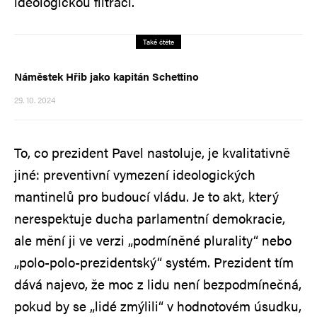
ideologickou filtrací.
Také čtěte
Náměstek Hřib jako kapitán Schettino
29. 10. 2024
To, co prezident Pavel nastoluje, je kvalitativně
jiné: preventivní vymezení ideologických
mantinelů pro budoucí vládu. Je to akt, který
nerespektuje ducha parlamentní demokracie,
ale mění ji ve verzi „podmíněné plurality“ nebo
„polo-polo-prezidentský“ systém. Prezident tím
dává najevo, že moc z lidu není bezpodmínečná,
pokud by se „lidé zmýlili“ v hodnotovém úsudku,