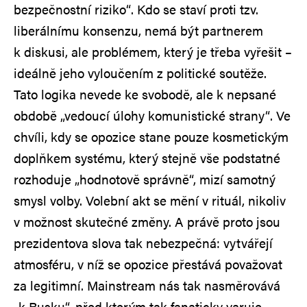
bezpečnostní riziko“. Kdo se staví proti tzv.
liberálnímu konsenzu, nemá být partnerem
k diskusi, ale problémem, který je třeba vyřešit –
ideálně jeho vyloučením z politické soutěže.
Tato logika nevede ke svobodě, ale k nepsané
obdobě „vedoucí úlohy komunistické strany“. Ve
chvíli, kdy se opozice stane pouze kosmetickým
doplňkem systému, který stejně vše podstatné
rozhoduje „hodnotově správně“, mizí samotný
smysl volby. Volební akt se mění v rituál, nikoliv
v možnost skutečné změny. A právě proto jsou
prezidentova slova tak nebezpečná: vytvářejí
atmosféru, v níž se opozice přestává považovat
za legitimní. Mainstream nás tak nasměrovává
„k Rusku“, před kterým tak fanaticky varuje.