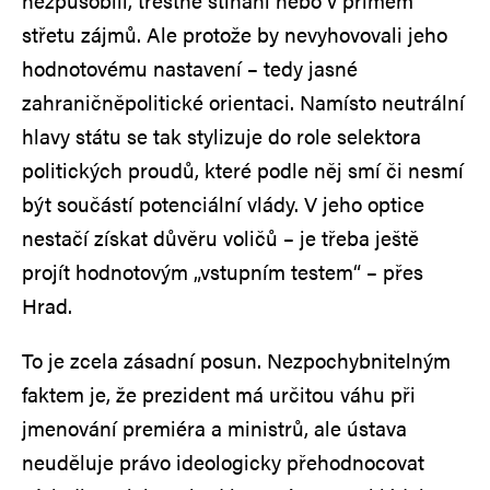
nezpůsobilí, trestně stíhaní nebo v přímém
střetu zájmů. Ale protože by nevyhovovali jeho
hodnotovému nastavení – tedy jasné
zahraničněpolitické orientaci. Namísto neutrální
hlavy státu se tak stylizuje do role selektora
politických proudů, které podle něj smí či nesmí
být součástí potenciální vlády. V jeho optice
nestačí získat důvěru voličů – je třeba ještě
projít hodnotovým „vstupním testem“ – přes
Hrad.
To je zcela zásadní posun. Nezpochybnitelným
faktem je, že prezident má určitou váhu při
jmenování premiéra a ministrů, ale ústava
neuděluje právo ideologicky přehodnocovat