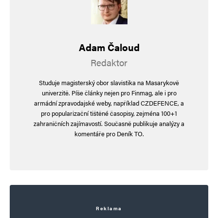
E-mail
*
Webová stránka
Adam Čaloud
Uložit do prohlížeče jméno, e-mail a webovou stránku pro budoucí
komentáře.
Redaktor
Studuje magisterský obor slavistika na Masarykově
Informujte mě o nových komentářích e-mailem.
univerzitě. Píše články nejen pro Finmag, ale i pro
armádní zpravodajské weby, například CZDEFENCE, a
Informujte mě o nových příspěvcích e-mailem.
pro popularizační tištěné časopisy, zejména 100+1
Alternative:
zahraničních zajímavostí. Současně publikuje analýzy a
komentáře pro Deník TO.
Reklama