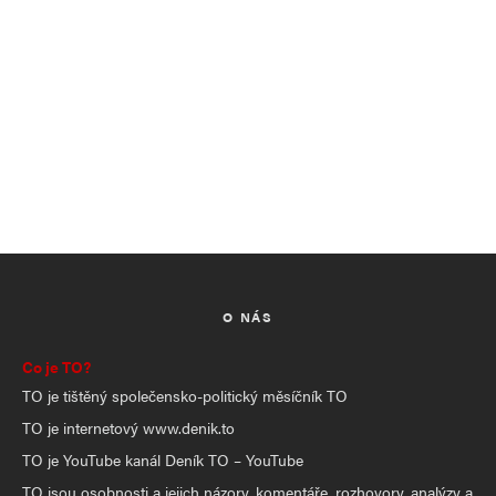
O NÁS
Co je TO?
TO je tištěný společensko-politický měsíčník TO
TO je internetový www.denik.to
TO je YouTube kanál Deník TO – YouTube
TO jsou osobnosti a jejich názory, komentáře, rozhovory, analýzy a