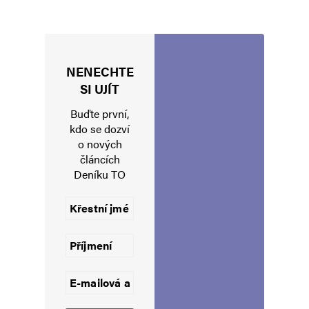
označeny
*
Komentář
*
NENECHTE
SI UJÍT
Buďte první,
kdo se dozví
o nových
článcích
Deníku TO
Jméno
*
E-mail
*
Webová stránka