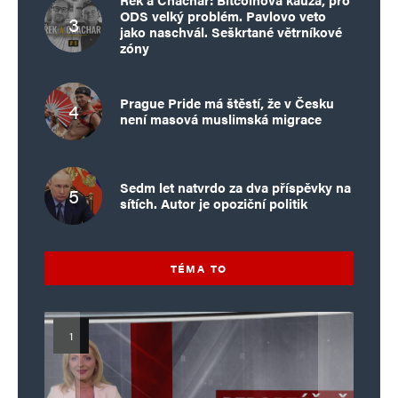
ODS velký problém. Pavlovo veto
jako naschvál. Seškrtané větrníkové
zóny
Prague Pride má štěstí, že v Česku
není masová muslimská migrace
Sedm let natvrdo za dva příspěvky na
sítích. Autor je opoziční politik
TÉMA TO