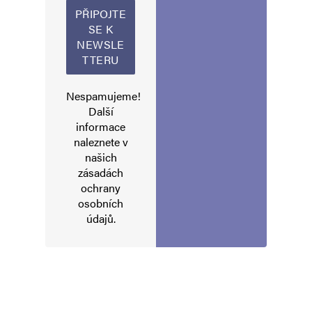
Uložit do prohlížeče jméno, e-mail a webovou stránku pro budoucí
komentáře.
Informujte mě o nových komentářích e-mailem.
Nespamujeme!
Informujte mě o nových příspěvcích e-mailem.
Další
Alternative:
informace
naleznete v
našich
zásadách
ochrany
osobních
údajů
.