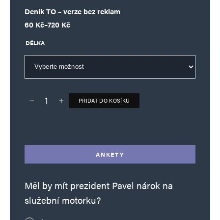
Deník TO – verze bez reklam
Rozpětí cen: 60 Kč až 720 Kč
60
Kč
–
720
Kč
DÉLKA
PŘIDAT DO KOŠÍKU
Deník TO – verze bez reklam množství
Alternative:
ANKETY
Měl by mít prezident Pavel nárok na
služební motorku?