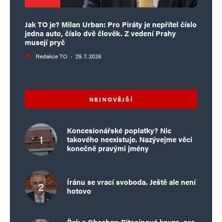
Jak TO je? Milan Urban: Pro Piráty je nepřítel číslo
jedna auto, číslo dvě člověk. Z vedení Prahy
musejí pryč
Redakce TO
·
29. 7. 2026
NEJNOVĚJŠÍ
Koncesionářské poplatky? Nic
takového neexistuje. Nazývejme věci
konečně pravými jmény
Íránu se vrací svoboda. Ještě ale není
hotovo
Řek a Chachar: Bitcoinová kauza, pro