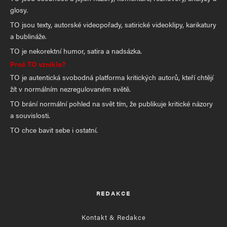
glosy.
TO jsou texty, autorské videopořady, satirické videoklipy, karikatury
a bublináže.
TO je nekorektní humor, satira a nadsázka.
Proč TO vzniklo?
TO je autentická svobodná platforma kritických autorů, kteří chtějí
žít v normálním nezregulovaném světě.
TO brání normální pohled na svět tím, že publikuje kritické názory
a souvislosti.
TO chce bavit sebe i ostatní.
REDAKCE
Kontakt & Redakce