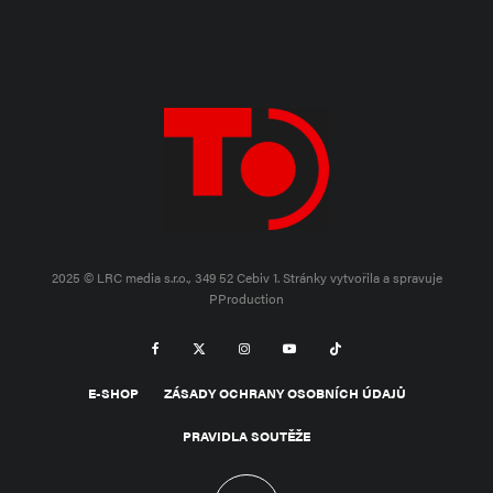
2025 © LRC media s.r.o., 349 52 Cebiv 1.
Stránky vytvořila a spravuje
PProduction
E-SHOP
ZÁSADY OCHRANY OSOBNÍCH ÚDAJŮ
PRAVIDLA SOUTĚŽE