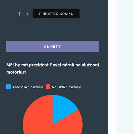
PŘIDAT DO KOŠÍKU
Deník TO – verze bez reklam množství
Alternative:
ANKETY
Měl by mít prezident Pavel nárok na služební
motorku?
Ano:
234 hlasování
Ne:
1194 hlasování