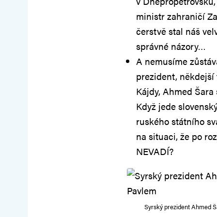
v Dněpropetrovsku, 
ministr zahraničí 
čerstvě stal náš vel
správné názory…
A nemusíme zůstávat
prezident, někdejší 
Kájdy, Ahmed Šara 
Když jede slovensk
ruského státního sv
na situaci, že po r
NEVADÍ?
Syrský prezident Ahmed Š