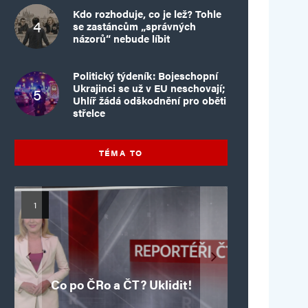
Kdo rozhoduje, co je lež? Tohle
se zastáncům „správných
názorů“ nebude líbit
Politický týdeník: Bojeschopní
Ukrajinci se už v EU neschovají;
Uhlíř žádá odškodnění pro oběti
střelce
TÉMA TO
Mýty o Václavu Klausovi:
Vymíráme a politici lžou:
Islamistický teror v EU,
Pivo, jazz, hádky,
Pim Fortuyn: Muž, který
Islamistický teror v EU,
6. díl: Brutální poprava
porodnost nezachrání
loajalita i humor. Jakl
5. díl: Krvavé oslavy pádu
boří legendy o bývalém
85letého katolického
dotace, byty ani
se nestihl stát
Co po ČRo a ČT? Uklidit!
kněze Jacquese Hamela
zkrácené úvazky
Bastily v Nice
prezidentovi
premiérem