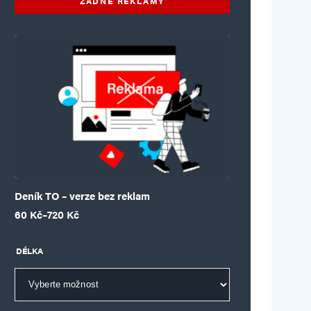
ŽÁDNÉ REKLAMY
Deník TO – verze bez reklam
Rozpětí cen: 60 Kč až 720 Kč
60
Kč
–
720
Kč
DÉLKA