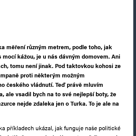
ika měření různým metrem, podle toho, jak
s mocí kážou, je u nás dávným domovem. Ani
ách, tomu není jinak. Pod taktovkou kohosi ze
 kampaně proti některým možným
ho českého vládnutí. Teď právě mluvím
a, ale vsadil bych na to své nejlepší boty, že
zurce nejde zdaleka jen o Turka. To je ale na
a příkladech ukázal, jak funguje naše politické