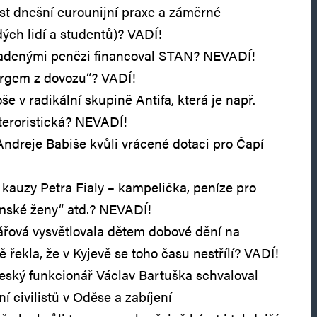
st dnešní eurounijní praxe a záměrné
ých lidí a studentů)? VADÍ!
radenými penězi financoval STAN? NEVADÍ!
urgem z dovozu“? VADÍ!
še v radikální skupině Antifa, která je např.
teroristická? NEVADÍ!
ndreje Babiše kvůli vrácené dotaci pro Čapí
kauzy Petra Fialy – kampelička, peníze pro
mské ženy“ atd.? NEVADÍ!
ářová vysvětlovala dětem dobové dění na
 řekla, že v Kyjevě se toho času nestřílí? VADÍ!
ský funkcionář Václav Bartuška schvaloval
í civilistů v Oděse a zabíjení