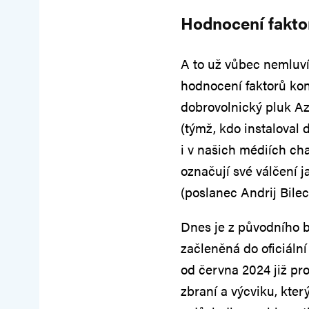
Hodnocení faktor
A to už vůbec nemluví
hodnocení faktorů konf
dobrovolnický pluk A
(týmž, kdo instaloval
i v našich médiích cha
označují své válčení ja
(poslanec Andrij Bileck
Dnes je z původního b
začleněná do oficiáln
od června 2024 již pr
zbraní a výcviku, kter