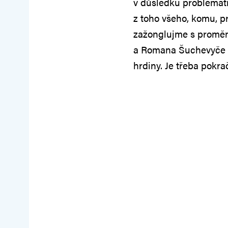
v důsledku problemati
z toho všeho, komu, p
zažonglujme s proměn
a Romana Šuchevyče z
hrdiny. Je třeba pokra