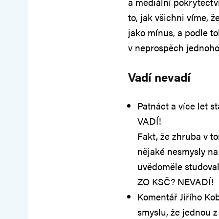
a mediální pokrytectv
to, jak všichni víme, 
jako mínus, a podle t
v neprospěch jednoho 
Vadí nevadí
Patnáct a více let s
VADÍ!
Fakt, že zhruba v t
nějaké nesmysly na
uvědoměle studoval
ZO KSČ? NEVADÍ!
Komentář Jiřího Kobz
smyslu, že jednou z