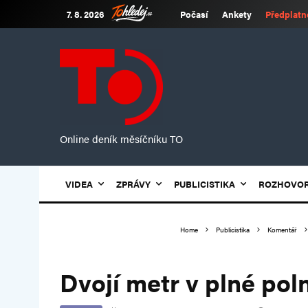
7. 8. 2026
Počasí
Ankety
Předplatn
Online deník měsíčníku TO
VIDEA
ZPRÁVY
PUBLICISTIKA
ROZHOVO
Home
Publicistika
Komentář
Dvojí metr v plné poln