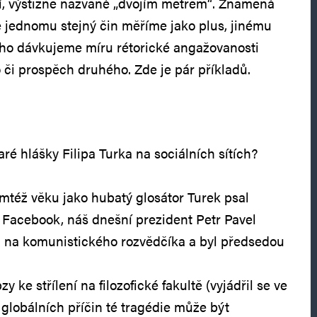
í, výstižně nazvané „dvojím metrem“. Znamená
že jednomu stejný čin měříme jako plus, jinému
oho dávkujeme míru rétorické angažovanosti
či prospěch druhého. Zde je pár příkladů.
taré hlášky Filipa Turka na sociálních sítích?
omtéž věku jako hubatý glosátor Turek psal
 Facebook, náš dnešní prezident Petr Pavel
 na komunistického rozvědčíka a byl předsedou
y ke střílení na filozofické fakultě (vyjádřil se ve
 globálních příčin té tragédie může být