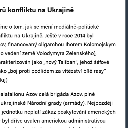
ů konfliktu na Ukrajině
me o tom, jak se mění mediálně-politické
liktu na Ukrajině. Ještě v roce 2014 byl
zov, financovaný oligarchou Ihorem Kolomojskym
 do vedení země Volodymyra Zelenského),
rakterizován jako „nový Taliban“, jehož šéfové
ko „boj proti podlidem za vítězství bílé rasy“
ij).
alatalionu Azov celá brigáda Azov, plně
í ukrajinské Národní grady (armády). Nejpozději
o jednotku neplatí zákaz poskytování amerických
ý byl dříve uvalen americkou administrativou