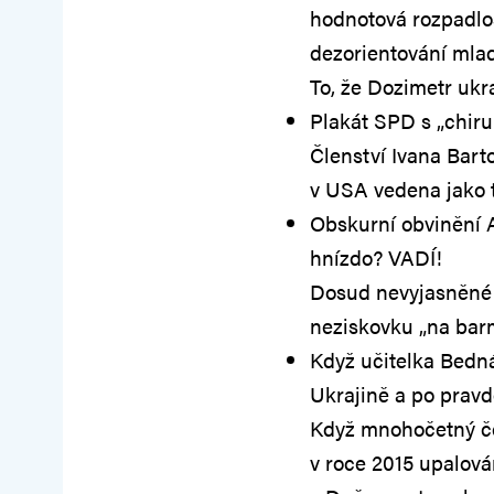
hodnotová rozpadlo
dezorientování mlad
To, že Dozimetr uk
Plakát SPD s „chir
Členství Ivana Barto
v USA vedena jako 
Obskurní obvinění A
hnízdo? VADÍ!
Dosud nevyjasněné 
neziskovku „na bar
Když učitelka Bedn
Ukrajině a po pravdě
Když mnohočetný če
v roce 2015 upalován