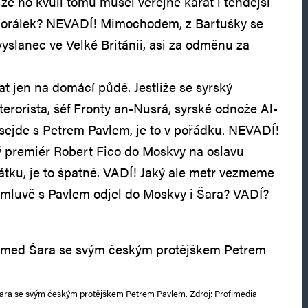
že ho kvůli tomu musel veřejně kárat i tehdejší
Zaorálek? NEVADÍ! Mimochodem, z Bartušky se
vyslanec ve Velké Británii, asi za odměnu za
 jen na domácí půdě. Jestliže se syrský
terorista, šéf Fronty an-Nusrá, syrské odnože Al-
sejde s Petrem Pavlem, je to v pořádku. NEVADÍ!
ý premiér Robert Fico do Moskvy na oslavu
átku, je to špatně. VADÍ! Jaký ale metr vezmeme
ozmluvě s Pavlem odjel do Moskvy i Šara? VADÍ?
ara se svým českým protějškem Petrem Pavlem. Zdroj: Profimedia