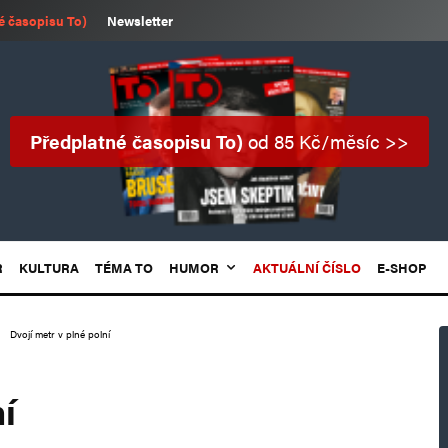
é časopisu To)
Newsletter
Předplatné časopisu To)
od 85 Kč/měsíc >>
R
KULTURA
TÉMA TO
HUMOR
AKTUÁLNÍ ČÍSLO
E-SHOP
Dvojí metr v plné polní
í