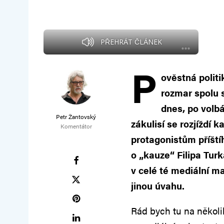
PŘEHRÁT ČLÁNEK
P
ověstná polit
rozmar spolu 
dnes, po volb
Petr Žantovský
zákulisí se rozjíždí
Komentátor
protagonistům příští
o „kauze“ Filipa Turk
v celé té mediální ma
jinou úvahu.
Rád bych tu na několik