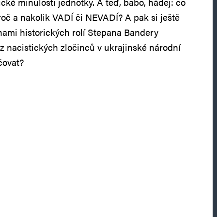
cké minulosti jednotky. A teď, babo, hádej: co
roč a nakolik VADÍ či NEVADÍ? A pak si ještě
ami historických rolí Stepana Bandery
 nacistických zločinců v ukrajinské národní
čovat?