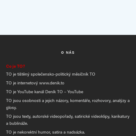
O NÁS
Co je TO?
TO je tištěný společensko-politický měsíčník TO
TO je internetový www.denik.to
TO je YouTube kanál Deník TO – YouTube
TO jsou osobnosti a jejich názory, komentáře, rozhovory, analýzy a
glosy.
TO jsou texty, autorské videopořady, satirické videoklipy, karikatury
a bublináže.
TO je nekorektní humor, satira a nadsázka.