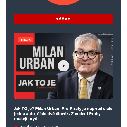
TÓČKO
TÓčko
Jak TO je? Milan Urban: Pro Piráty je nepřítel číslo
jedna auto, číslo dvě člověk. Z vedení Prahy
musejí pryč
Redakce TO
·
29. 7. 2026