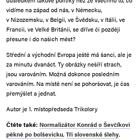
důsledkem takové politiky než že všechno to, co
vidíme na západ od nás, v Německu,
v Nizozemsku, v Belgii, ve Švédsku, v Itálii, ve
Francii, ve Velké Británii, se dříve či později
přesune i do našich měst?
Střední a východní Evropa ještě má šanci, ale je
za minutu dvanáct. Ty obrázky nešíří strach,
jsou varováním. Možná dokonce posledním
varováním. Na místě není se pohoršovat, je čas
přemýšlet a jednat.
Autor je 1. místopředseda Trikolory
Čtěte také:
Normalizátor Konrád o Ševčíkovi
pěkně po bolševicku
,
Tři slovenské šlehy
,