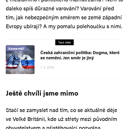
daleko spíš důrazné varování? Varování před
tím, jak nebezpečným směrem se země západní
Evropy ubírají? A my pomalu polehoučku s nimi.
Také čtěte
Komentář
Česká zahraniční politika: Dogma, které
se nemění. Jen směr je jiný
7. 3. 2025
Ještě chvíli jsme mimo
Stačí se zamyslet nad tím, co se aktuálně děje
ve Velké Británii, kde už střety mezi původním
obyvatelstvem a přistěhovalci pozvolna