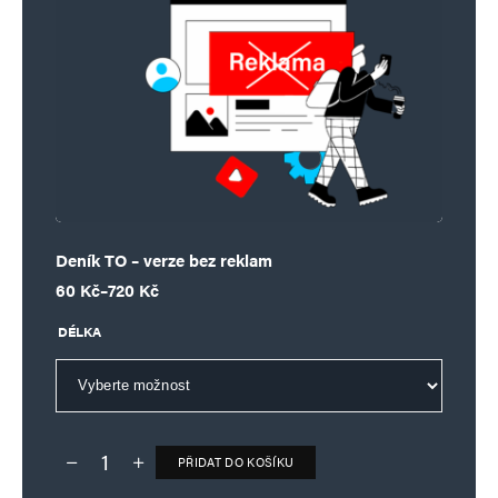
Deník TO – verze bez reklam
Rozpětí cen: 60 Kč až 720 Kč
60
Kč
–
720
Kč
DÉLKA
PŘIDAT DO KOŠÍKU
Deník TO – verze bez reklam množství
Alternative: