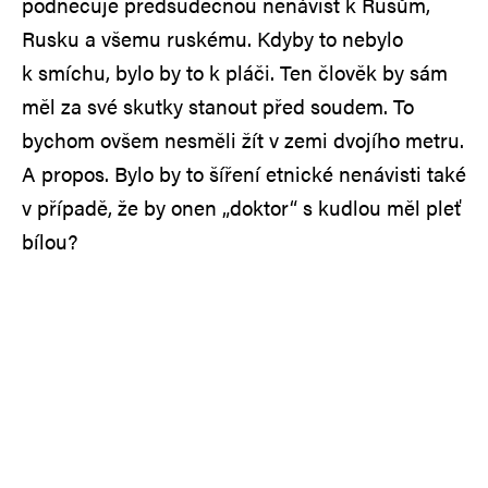
podněcuje předsudečnou nenávist k Rusům,
Rusku a všemu ruskému. Kdyby to nebylo
k smíchu, bylo by to k pláči. Ten člověk by sám
měl za své skutky stanout před soudem. To
bychom ovšem nesměli žít v zemi dvojího metru.
A propos. Bylo by to šíření etnické nenávisti také
v případě, že by onen „doktor“ s kudlou měl pleť
bílou?