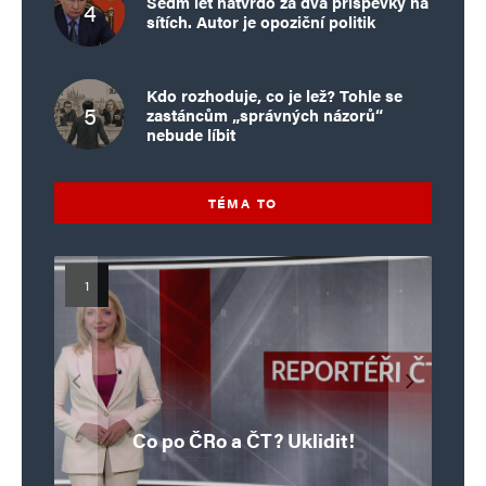
Sedm let natvrdo za dva příspěvky na
sítích. Autor je opoziční politik
Kdo rozhoduje, co je lež? Tohle se
zastáncům „správných názorů“
nebude líbit
TÉMA TO
Islamistický teror v EU, 6. díl:
Mýty o Václavu Klausovi:
Vymíráme a politici lžou:
Islamistický teror v EU, 5. díl:
Brutální poprava 85letého
Pivo, jazz, hádky, loajalita
porodnost nezachrání
katolického kněze Jacquese
Pim Fortuyn: Muž, který se
Krvavé oslavy pádu Bastily
dotace, byty ani zkrácené
i humor. Jakl boří legendy
Co po ČRo a ČT? Uklidit!
o bývalém prezidentovi
nestihl stát premiérem
Hamela
úvazky
v Nice