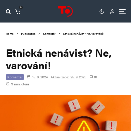
0
Home
Publicistika
Komentář
Etnická nenávist? Ne, varování!
Etnická nenávist? Ne,
varování!
Komentář
15. 8. 2024
Aktualizace:
25. 9. 2025
10
3 min. čtení