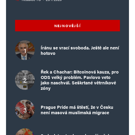
NEJNOVĚJŠÍ
Íránu se vrací svoboda. Ještě ale není
hotovo
Řek a Chachar: Bitcoinová kauza, pro
ODS velký problém. Pavlovo veto
jako naschvál. Seškrtané větrníkové
zóny
Prague Pride má štěstí, že v Česku
není masová muslimská migrace