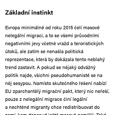
Základní instinkt
Evropa minimálně od roku 2015 čelí masové
nelegální migraci, a to se všemi průvodními
negativními jevy včetně vražd a teroristických
útoků, ale zatím se nenašla politická
reprezentace, která by dokázala tento neblahý
trend zastavit. A pokud se nějaký odvážný
politik najde, všichni pseudohumanisté se na
něj sesypou. Namísto skutečného řešení nabízí
EU zparchantělý migrační pakt, který nic neřeší,
pouze z nelegální migrace činí legální
a nechtěné migranty chce redistribuovat do
zemí, kam doposud ještě masově nemířili. Také