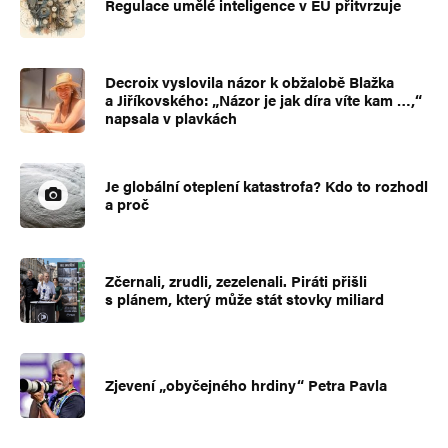
Regulace umělé inteligence v EU přitvrzuje
Decroix vyslovila názor k obžalobě Blažka
a Jiříkovského: „Názor je jak díra víte kam …,“
napsala v plavkách
Je globální oteplení katastrofa? Kdo to rozhodl
a proč
Zčernali, zrudli, zezelenali. Piráti přišli
s plánem, který může stát stovky miliard
Zjevení „obyčejného hrdiny“ Petra Pavla