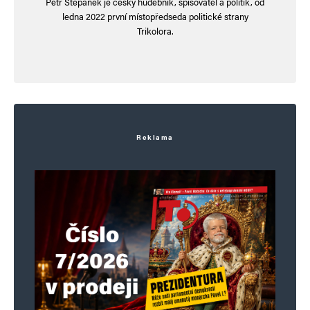
Petr Štěpánek je český hudebník, spisovatel a politik, od
ledna 2022 první místopředseda politické strany
Trikolora.
E-mail
*
Webová stránka
Uložit do prohlížeče jméno, e-mail a webovou stránku pro budoucí
komentáře.
Reklama
Informujte mě o nových komentářích e-mailem.
Informujte mě o nových příspěvcích e-mailem.
Alternative: