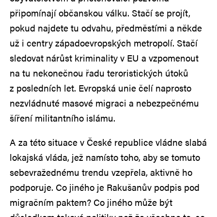
připomínají občanskou válku. Stačí se projít,
pokud najdete tu odvahu, předměstími a někde
už i centry západoevropských metropolí. Stačí
sledovat nárůst kriminality v EU a vzpomenout
na tu nekonečnou řadu teroristických útoků
z posledních let. Evropská unie čelí naprosto
nezvládnuté masové migraci a nebezpečnému
šíření militantního islámu.
A za této situace v České republice vládne slabá
lokajská vláda, jež namísto toho, aby se tomuto
sebevražednému trendu vzepřela, aktivně ho
podporuje. Co jiného je Rakušanův podpis pod
migračním paktem? Co jiného může být