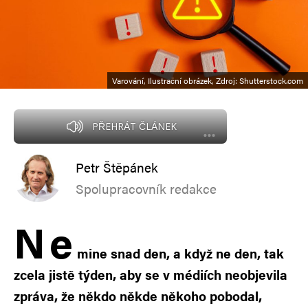
Varování, Ilustrační obrázek, Zdroj: Shutterstock.com
PŘEHRÁT ČLÁNEK
Petr Štěpánek
Spolupracovník redakce
N
e
mine snad den, a když ne den, tak
zcela jistě týden, aby se v médiích neobjevila
zpráva, že někdo někde někoho pobodal,