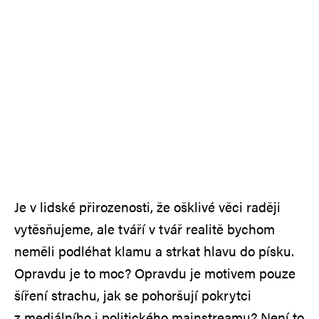
Je v lidské přirozenosti, že ošklivé věci raději
vytěsňujeme, ale tváří v tvář realitě bychom
neměli podléhat klamu a strkat hlavu do písku.
Opravdu je to moc? Opravdu je motivem pouze
šíření strachu, jak se pohoršují pokrytci
z mediálního i politického mainstreamu? Není to