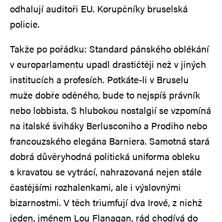
odhalují auditoři EU. Korupčníky bruselská
policie.
Takže po pořádku: Standard pánského oblékání
v europarlamentu upadl drastičtěji než v jiných
institucích a profesích. Potkáte-li v Bruselu
muže dobře oděného, bude to nejspíš právník
nebo lobbista. S hlubokou nostalgií se vzpomíná
na italské šviháky Berlusconiho a Prodiho nebo
francouzského elegána Barniera. Samotná stará
dobrá důvěryhodná politická uniforma obleku
s kravatou se vytrácí, nahrazovaná nejen stále
častějšími rozhalenkami, ale i výslovnými
bizarnostmi. V těch triumfují dva Irové, z nichž
jeden, jménem Lou Flanagan, rád chodívá do