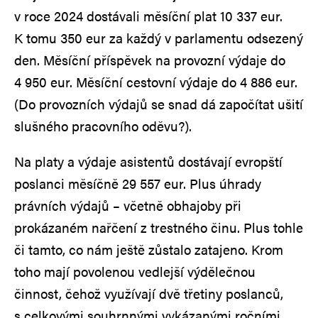
v roce 2024 dostávali měsíční plat 10 337 eur.
K tomu 350 eur za každý v parlamentu odsezený
den. Měsíční příspěvek na provozní výdaje do
4 950 eur. Měsíční cestovní výdaje do 4 886 eur.
(Do provozních výdajů se snad dá započítat ušití
slušného pracovního oděvu?).
Na platy a výdaje asistentů dostávají evropští
poslanci měsíčně 29 557 eur. Plus úhrady
právních výdajů – včetně obhajoby při
prokázaném nařčení z trestného činu. Plus tohle
či tamto, co nám ještě zůstalo zatajeno. Krom
toho mají povolenou vedlejší výdělečnou
činnost, čehož využívají dvě třetiny poslanců,
s celkovými souhrnnými vykázanými ročními