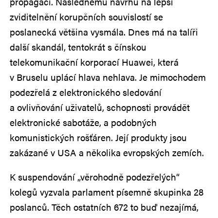
propagaci. Následnému návrhu na lepší
zviditelnění korupčních souvislostí se
poslanecká většina vysmála. Dnes má na talíři
další skandál, tentokrát s čínskou
telekomunikační korporací Huawei, která
v Bruselu uplácí hlava nehlava. Je mimochodem
podezřelá z elektronického sledování
a ovlivňování uživatelů, schopnosti provádět
elektronické sabotáže, a podobných
komunistických rošťáren. Její produkty jsou
zakázané v USA a několika evropských zemích.
K suspendování „věrohodně podezřelých“
kolegů vyzvala parlament písemně skupinka 28
poslanců. Těch ostatních 672 to buď nezajímá,