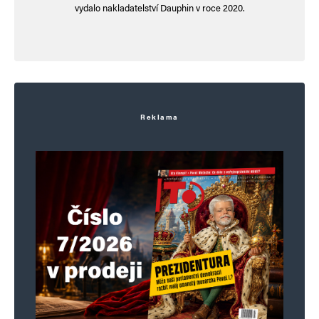
vydalo nakladatelství Dauphin v roce 2020.
Napsat komentář
Vaše e-mailová adresa nebude zveřejněna.
Vyžadované informace jsou
označeny
*
Reklama
Komentář
*
Jméno
*