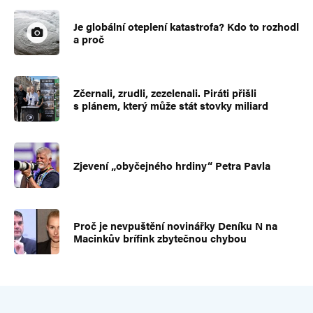
Je globální oteplení katastrofa? Kdo to rozhodl
a proč
Zčernali, zrudli, zezelenali. Piráti přišli
s plánem, který může stát stovky miliard
Zjevení „obyčejného hrdiny“ Petra Pavla
Proč je nevpuštění novinářky Deníku N na
Macinkův brífink zbytečnou chybou