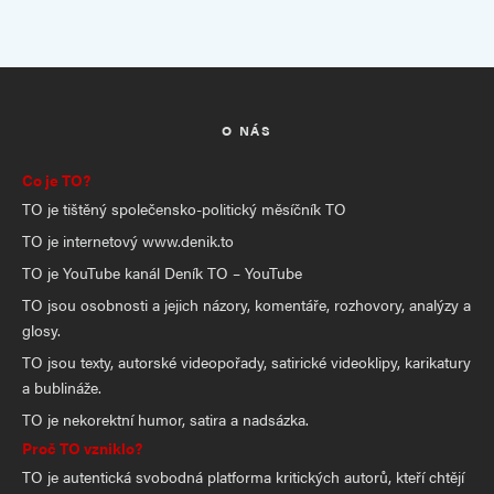
O NÁS
Co je TO?
TO je tištěný společensko-politický měsíčník TO
TO je internetový www.denik.to
TO je YouTube kanál Deník TO – YouTube
TO jsou osobnosti a jejich názory, komentáře, rozhovory, analýzy a
glosy.
TO jsou texty, autorské videopořady, satirické videoklipy, karikatury
a bublináže.
TO je nekorektní humor, satira a nadsázka.
Proč TO vzniklo?
TO je autentická svobodná platforma kritických autorů, kteří chtějí