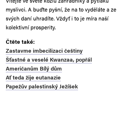
Vítejte ve světě kozlů zahradníky a pytláků
myslivci. A buďte pyšní, že na to vyděláte a ze
svých daní uhradíte. Vždyť i to je míra naší
kolektivní prosperity.
Čtěte také:
Zastavme imbecilizaci češtiny
Šťastné a veselé Kwanzaa, popřál
Američanům Bílý dům
Ať teda žije eutanazie
Papežův palestinský Ježíšek