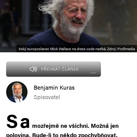
Irský europoslanec Mick Wallace na dress code nedbá. Zdroj: Profimedia
PŘEHRÁT ČLÁNEK
Benjamin Kuras
Spisovatel
S
a
mozřejmě ne všichni. Možná jen
polovina. Bude-li to někdo zpochybňovat,