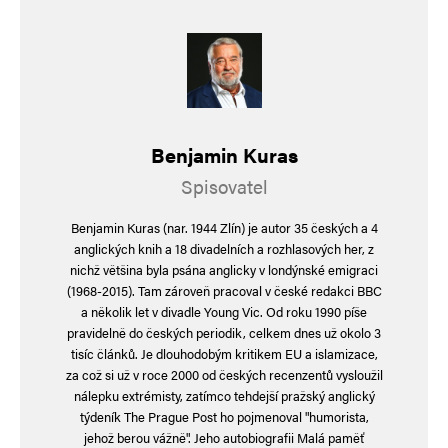
vystačili s kriminálníky v naší vládě. Jenže ono
se líp ovládá jedno mocenské centrum, kterému
vládnou nikým nevolené úřednické loutky.
Benjamin Kuras
Eumenes z Kardie 2.0
Odpovědět
Spisovatel
26. 3. 2025 (10:14)
Benjamin Kuras (nar. 1944 Zlín) je autor 35 českých a 4
anglických knih a 18 divadelních a rozhlasových her, z
Když lejete (*) vodu do vína,budete mít (dříve
nichž většina byla psána anglicky v londýnské emigraci
nebo později)…vodu.(**)
(1968-2015). Tam zároveň pracoval v české redakci BBC
a několik let v divadle Young Vic. Od roku 1990 píše
* odesíláte neúspěšné a přestárlé (politicky)
pravidelně do českých periodik, celkem dnes už okolo 3
soudruhy do Bruselu
tisíc článků. Je dlouhodobým kritikem EU a islamizace,
za což si už v roce 2000 od českých recenzentů vysloužil
** za vodu si doplňte dle chuti….ale pokud se
nálepku extrémisty, zatímco tehdejší pražský anglický
voda nechá dlouho uležet v nesterilním
týdeník The Prague Post ho pojmenoval "humorista,
jehož berou vážně". Jeho autobiografii Malá paměť
prostředí …