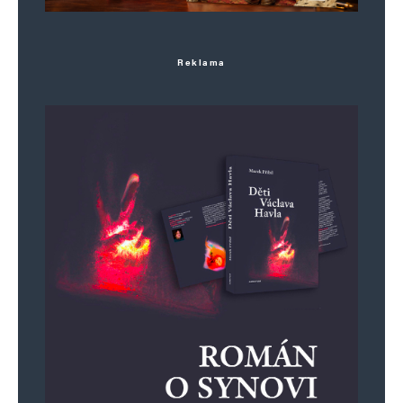
E-mail
*
Webová stránka
Reklama
Uložit do prohlížeče jméno, e-mail a webovou stránku pro budoucí
komentáře.
Informujte mě o nových komentářích e-mailem.
Informujte mě o nových příspěvcích e-mailem.
Alternative: