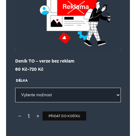
Deník TO – verze bez reklam
Rozpětí cen: 60 Kč až 720 Kč
60
Kč
–
720
Kč
DÉLKA
PŘIDAT DO KOŠÍKU
Deník TO – verze bez reklam množství
Alternative: