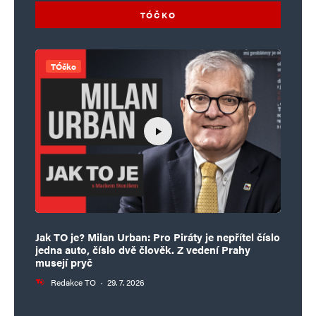
TÓČKO
TÓčko
Jak TO je? Milan Urban: Pro Piráty je nepřítel číslo
jedna auto, číslo dvě člověk. Z vedení Prahy
musejí pryč
Redakce TO
·
29. 7. 2026