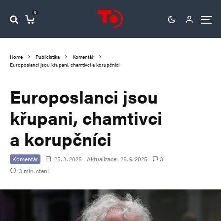
0
Home
Publicistika
Komentář
Europoslanci jsou křupani, chamtivci a korupčníci
Europoslanci jsou
křupani, chamtivci
a korupčníci
Komentář
25. 3. 2025
Aktualizace:
25. 9. 2025
3
3 min. čtení