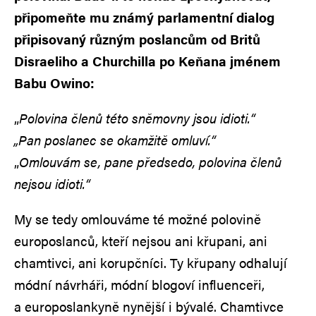
připomeňte mu známý parlamentní dialog
připisovaný různým poslancům od Britů
Disraeliho a Churchilla po Keňana jménem
Babu Owino:
„
Polovina členů této sněmovny jsou idioti.“
„Pan poslanec se okamžitě omluví.“
„
Omlouvám se, pane předsedo, polovina členů
nejsou idioti.“
My se tedy omlouváme té možné polovině
europoslanců, kteří nejsou ani křupani, ani
chamtivci, ani korupčníci. Ty křupany odhalují
módní návrháři, módní blogoví influenceři,
a europoslankyně nynější i bývalé. Chamtivce