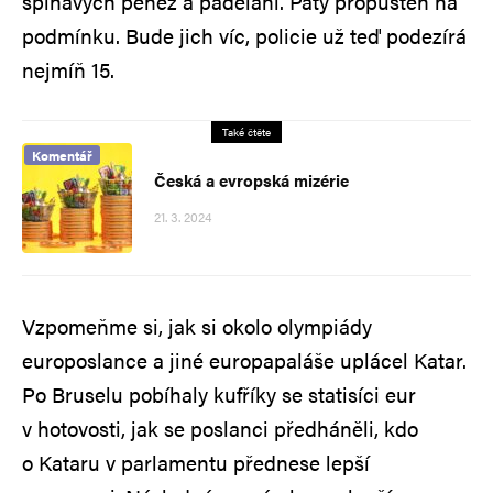
špinavých peněz a padělání. Pátý propuštěn na
podmínku. Bude jich víc, policie už teď podezírá
nejmíň 15.
Také čtěte
Komentář
Česká a evropská mizérie
21. 3. 2024
Vzpomeňme si, jak si okolo olympiády
europoslance a jiné europapaláše uplácel Katar.
Po Bruselu pobíhaly kufříky se statisíci eur
v hotovosti, jak se poslanci předháněli, kdo
o Kataru v parlamentu přednese lepší