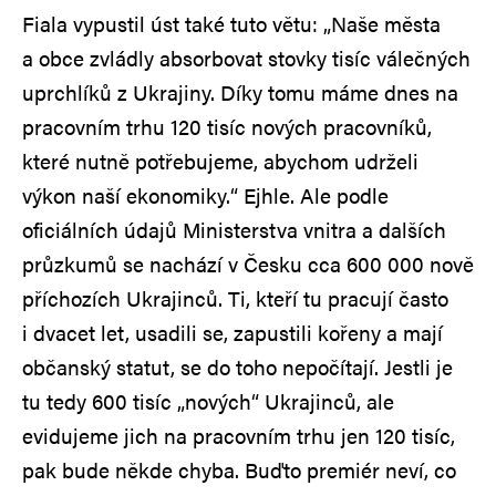
Fiala vypustil úst také tuto větu: „Naše města
a obce zvládly absorbovat stovky tisíc válečných
uprchlíků z Ukrajiny. Díky tomu máme dnes na
pracovním trhu 120 tisíc nových pracovníků,
které nutně potřebujeme, abychom udrželi
výkon naší ekonomiky.“ Ejhle. Ale podle
oficiálních údajů Ministerstva vnitra a dalších
průzkumů se nachází v Česku cca 600 000 nově
příchozích Ukrajinců. Ti, kteří tu pracují často
i dvacet let, usadili se, zapustili kořeny a mají
občanský statut, se do toho nepočítají. Jestli je
tu tedy 600 tisíc „nových“ Ukrajinců, ale
evidujeme jich na pracovním trhu jen 120 tisíc,
pak bude někde chyba. Buďto premiér neví, co