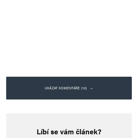
UKÁZAT KOMENTÁŘE (10)
Robo
Odpovědět
6. 5. 2024 (17:07)
Líbí se vám článek?