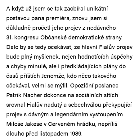
A když už jsem se tak zaobíral unikátní
postavou pana premiéra, znovu jsem si
důkladně pročetl jeho projev z nedávného
31. kongresu Občanské demokratické strany.
Dalo by se tedy očekávat, že hlavní Fialův projev
bude plný myšlenek, nejen hodnotících úspěchy
a chyby minulé, ale i předkládajících plány do
časů příštích Jenomže, kdo něco takového
očekával, velmi se mýlil. Opoziční poslanec
Patrik Nacher dokonce na sociálních sítích
srovnal Fialův nadutý a sebechválou překypující
projev s dávným a legendárním vystoupením
Miloše Jakeše v Červeném hrádku, nepříliš
dlouho před listopadem 1989.