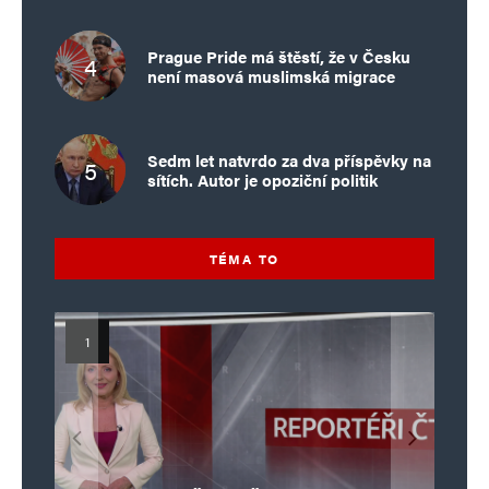
Prague Pride má štěstí, že v Česku
není masová muslimská migrace
Sedm let natvrdo za dva příspěvky na
sítích. Autor je opoziční politik
TÉMA TO
Islamistický teror v EU, 6. díl:
Mýty o Václavu Klausovi:
Vymíráme a politici lžou:
Islamistický teror v EU, 5. díl:
Brutální poprava 85letého
Pivo, jazz, hádky, loajalita
porodnost nezachrání
katolického kněze Jacquese
Pim Fortuyn: Muž, který se
Krvavé oslavy pádu Bastily
dotace, byty ani zkrácené
i humor. Jakl boří legendy