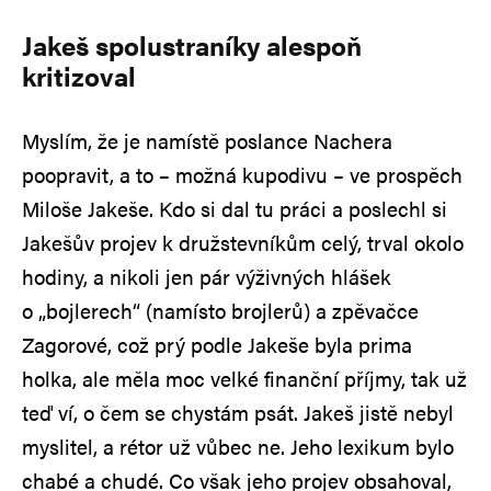
Jakeš spolustraníky alespoň
kritizoval
Myslím, že je namístě poslance Nachera
poopravit, a to – možná kupodivu – ve prospěch
Miloše Jakeše. Kdo si dal tu práci a poslechl si
Jakešův projev k družstevníkům celý, trval okolo
hodiny, a nikoli jen pár výživných hlášek
o „bojlerech“ (namísto brojlerů) a zpěvačce
Zagorové, což prý podle Jakeše byla prima
holka, ale měla moc velké finanční příjmy, tak už
teď ví, o čem se chystám psát. Jakeš jistě nebyl
myslitel, a rétor už vůbec ne. Jeho lexikum bylo
chabé a chudé. Co však jeho projev obsahoval,