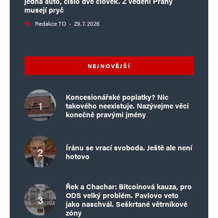
jedna auto, číslo dvě člověk. Z vedení Prahy
musejí pryč
Redakce TO
·
29. 7. 2026
NEJNOVĚJŠÍ
Koncesionářské poplatky? Nic
takového neexistuje. Nazývejme věci
konečně pravými jmény
Íránu se vrací svoboda. Ještě ale není
hotovo
Řek a Chachar: Bitcoinová kauza, pro
ODS velký problém. Pavlovo veto
jako naschvál. Seškrtané větrníkové
zóny