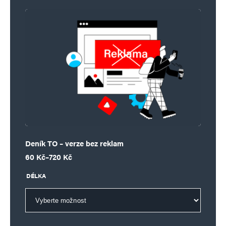
Deník TO – verze bez reklam
Rozpětí cen: 60 Kč až 720 Kč
60
Kč
–
720
Kč
DÉLKA