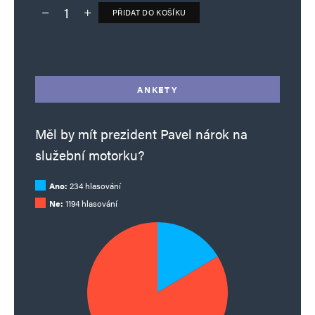
PŘIDAT DO KOŠÍKU
Deník TO – verze bez reklam množství
Alternative:
ANKETY
Měl by mít prezident Pavel nárok na
služební motorku?
Ano:
234 hlasování
Ne:
1194 hlasování