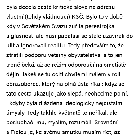
byla docela častá kritická slova na adresu
vlastní (tehdy vládnoucí) KSČ. Bylo to v době,
kdy v Sovětském Svazu zuřila perestrojka
a glasnosť, ale naši papaláši se stále uzavírali do
ulit a ignorovali realitu. Tedy především to, že
ztratili podporu většiny obyvatelstva, a to jen
trpně čeká, až se režim odporoučí na smetiště
dějin. Jakeš se tu ocitl chvílemi málem v roli
obrazoborce, který na plná ústa říkal: když se
tato cesta ukazuje jako slepá, nechoďme po ní,
i kdyby byla dlážděna ideologicky nejčistšími
úmysly. Tedy takhle květnatě to neříkal, ale
posluchači mu, myslím, rozuměli. Srovnání
s Fialou je, ke svému smutku musím říct, až