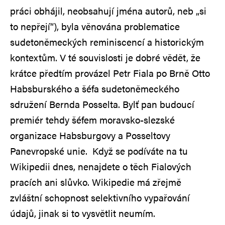
práci obhájil, neobsahují jména autorů, neb „si
to nepřejí“), byla věnována problematice
sudetoněmeckých reminiscencí a historickým
kontextům. V té souvislosti je dobré vědět, že
krátce předtím provázel Petr Fiala po Brně Otto
Habsburského a šéfa sudetoněmeckého
sdružení Bernda Posselta. Bylť pan budoucí
premiér tehdy šéfem moravsko-slezské
organizace Habsburgovy a Posseltovy
Panevropské unie. Když se podíváte na tu
Wikipedii dnes, nenajdete o těch Fialových
pracích ani slůvko. Wikipedie má zřejmě
zvláštní schopnost selektivního vypařování
údajů, jinak si to vysvětlit neumím.