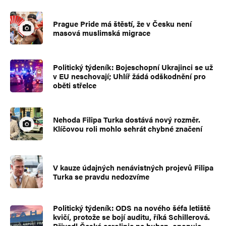
Prague Pride má štěstí, že v Česku není
masová muslimská migrace
Politický týdeník: Bojeschopní Ukrajinci se už
v EU neschovají; Uhlíř žádá odškodnění pro
oběti střelce
Nehoda Filipa Turka dostává nový rozměr.
Klíčovou roli mohlo sehrát chybné značení
V kauze údajných nenávistných projevů Filipa
Turka se pravdu nedozvíme
Politický týdeník: ODS na nového šéfa letiště
kvičí, protože se bojí auditu, říká Schillerová.
Přivedl České aerolinie na buben, oponuje