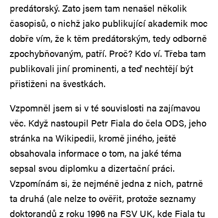
predátorský. Zato jsem tam nenašel několik
časopisů, o nichž jako publikující akademik moc
dobře vím, že k těm predátorským, tedy odborně
zpochybňovaným, patří. Proč? Kdo ví. Třeba tam
publikovali jiní prominenti, a teď nechtějí být
přistiženi na švestkách.
Vzpomněl jsem si v té souvislosti na zajímavou
věc. Když nastoupil Petr Fiala do čela ODS, jeho
stránka na Wikipedii, kromě jiného, ještě
obsahovala informace o tom, na jaké téma
sepsal svou diplomku a dizertační práci.
Vzpomínám si, že nejméně jedna z nich, patrně
ta druhá (ale nelze to ověřit, protože seznamy
doktorandů z roku 1996 na FSV UK, kde Fiala tu