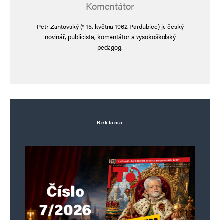
Komentátor
Petr Žantovský (* 15. května 1962 Pardubice) je český
novinář, publicista, komentátor a vysokoškolský
Jméno
*
pedagog.
E-mail
*
Webová stránka
Reklama
Uložit do prohlížeče jméno, e-mail a webovou stránku pro budoucí
komentáře.
Informujte mě o nových komentářích e-mailem.
Informujte mě o nových příspěvcích e-mailem.
Alternative: