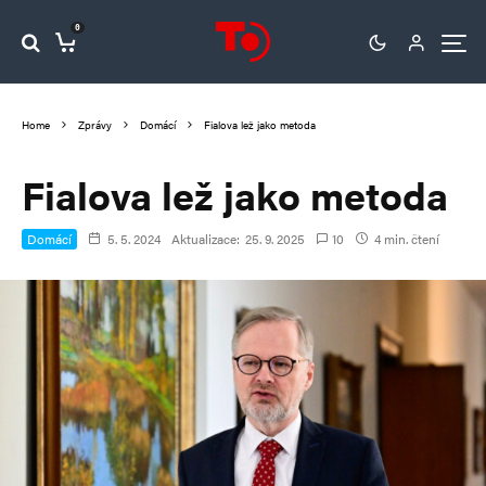
0
Home
Zprávy
Domácí
Fialova lež jako metoda
Fialova lež jako metoda
Domácí
5. 5. 2024
Aktualizace:
25. 9. 2025
10
4 min. čtení