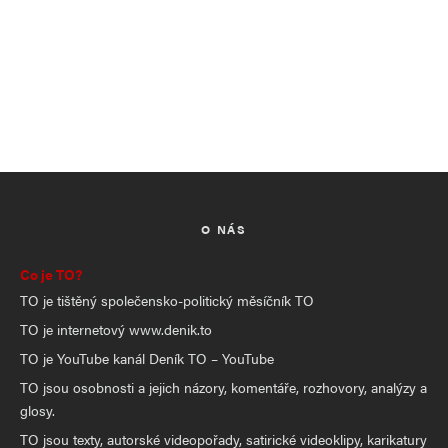
O NÁS
Co je TO?
TO je tištěný společensko-politický měsíčník TO
TO je internetový www.denik.to
TO je YouTube kanál Deník TO – YouTube
TO jsou osobnosti a jejich názory, komentáře, rozhovory, analýzy a
glosy.
TO jsou texty, autorské videopořady, satirické videoklipy, karikatury