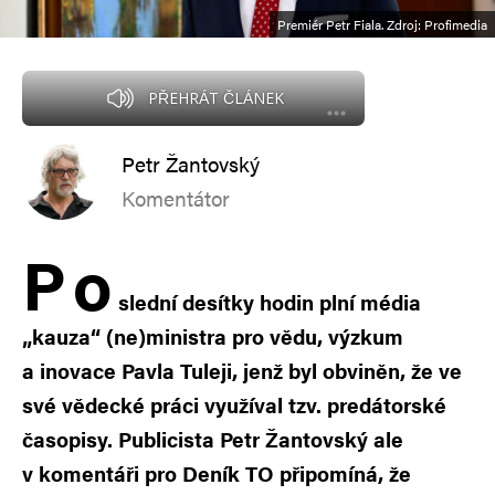
Premiér Petr Fiala. Zdroj: Profimedia
PŘEHRÁT ČLÁNEK
Petr Žantovský
Komentátor
P
o
slední desítky hodin plní média
„kauza“ (ne)ministra pro vědu, výzkum
a inovace Pavla Tuleji, jenž byl obviněn, že ve
své vědecké práci využíval tzv. predátorské
časopisy. Publicista Petr Žantovský ale
v komentáři pro Deník TO připomíná, že