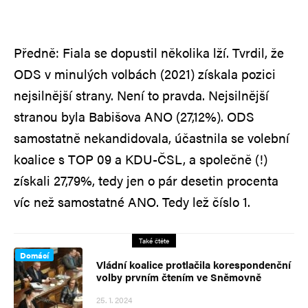
Předně: Fiala se dopustil několika lží. Tvrdil, že
ODS v minulých volbách (2021) získala pozici
nejsilnější strany. Není to pravda. Nejsilnější
stranou byla Babišova ANO (27,12%). ODS
samostatně nekandidovala, účastnila se volební
koalice s TOP 09 a KDU-ČSL, a společně (!)
získali 27,79%, tedy jen o pár desetin procenta
víc než samostatné ANO. Tedy lež číslo 1.
Také čtěte
Domácí
Vládní koalice protlačila korespondenční
volby prvním čtením ve Sněmovně
25. 1. 2024