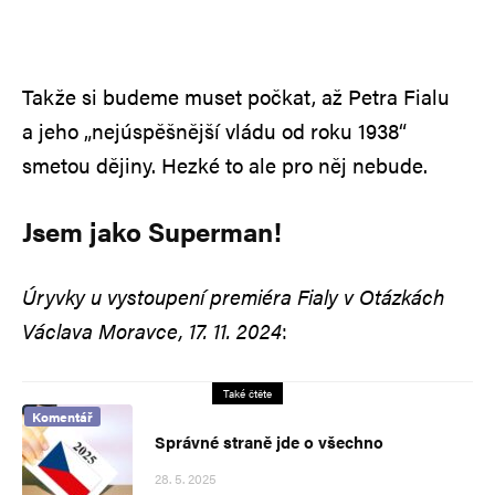
Takže si budeme muset počkat, až Petra Fialu
a jeho „nejúspěšnější vládu od roku 1938“
smetou dějiny. Hezké to ale pro něj nebude.
Jsem jako Superman!
Úryvky u vystoupení premiéra Fialy v Otázkách
Václava Moravce, 17. 11. 2024
:
Také čtěte
Komentář
Správné straně jde o všechno
28. 5. 2025