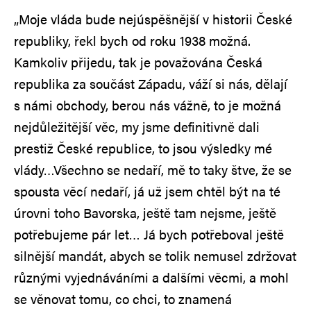
„Moje vláda bude nejúspěšnější v historii České
republiky, řekl bych od roku 1938 možná.
Kamkoliv přijedu, tak je považována Česká
republika za součást Západu, váží si nás, dělají
s námi obchody, berou nás vážně, to je možná
nejdůležitější věc, my jsme definitivně dali
prestiž České republice, to jsou výsledky mé
vlády…Všechno se nedaří, mě to taky štve, že se
spousta věcí nedaří, já už jsem chtěl být na té
úrovni toho Bavorska, ještě tam nejsme, ještě
potřebujeme pár let… Já bych potřeboval ještě
silnější mandát, abych se tolik nemusel zdržovat
různými vyjednáváními a dalšími věcmi, a mohl
se věnovat tomu, co chci, to znamená