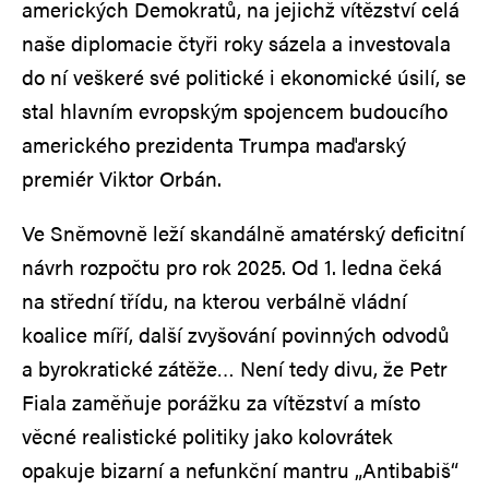
amerických Demokratů, na jejichž vítězství celá
naše diplomacie čtyři roky sázela a investovala
do ní veškeré své politické i ekonomické úsilí, se
stal hlavním evropským spojencem budoucího
amerického prezidenta Trumpa maďarský
premiér Viktor Orbán.
Ve Sněmovně leží skandálně amatérský deficitní
návrh rozpočtu pro rok 2025. Od 1. ledna čeká
na střední třídu, na kterou verbálně vládní
koalice míří, další zvyšování povinných odvodů
a byrokratické zátěže… Není tedy divu, že Petr
Fiala zaměňuje porážku za vítězství a místo
věcné realistické politiky jako kolovrátek
opakuje bizarní a nefunkční mantru „Antibabiš“