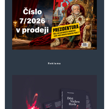
příležitost. Zákaz aut a kotlů také.
Istanbul ani Migrační pakt nás k ničemu
nezavazují.
Čekáme na notifikaci naší jaderky.
Restart Česka.
Snížili jsme zadlužení o 180 miliard.
EU dá na povodně 50 miliard eur.
Předsednictví bylo úspěšné, Timmermans byl
nadšený.
Reklama
SPOLU jsme vyhráli volby europarlament, senát
i krajské.
Eurostat dezinformuje o cenách elektřiny v ČR.
…a tisíc dalších. Díky.