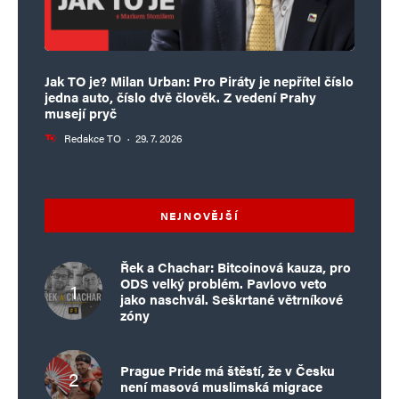
Vladka
Odpovědět
Jak TO je? Milan Urban: Pro Piráty je nepřítel číslo
jedna auto, číslo dvě člověk. Z vedení Prahy
18. 11. 2024 (19:22)
musejí pryč
Ten popis zní skoro stejně jako UK Kier
Redakce TO
·
29. 7. 2026
Starmer, jen s tím rozdílem, že Fiala nás
zatím nezavírá za přeposlání mema na
NEJNOVĚJŠÍ
Facebooku! To je někde vyrábějí přes
kopírák? V Aspenu?
Řek a Chachar: Bitcoinová kauza, pro
ODS velký problém. Pavlovo veto
jako naschvál. Seškrtané větrníkové
zóny
Petr Bouda
Odpovědět
18. 11. 2024 (14:34)
Prague Pride má štěstí, že v Česku
není masová muslimská migrace