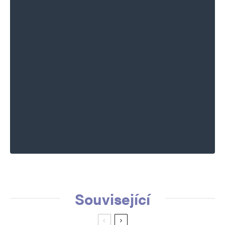
Informujte mě o nových komentářích e-mailem.
Informujte mě o nových příspěvcích e-mailem.
Alternative:
Související