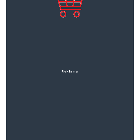
Komentář
*
Reklama
Jméno
*
E-mail
*
Webová stránka
Uložit do prohlížeče jméno, e-mail a webovou stránku pro budoucí
komentáře.