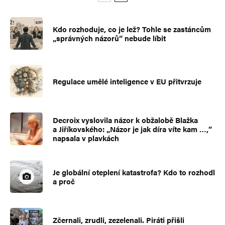
Kdo rozhoduje, co je lež? Tohle se zastáncům
„správných názorů“ nebude líbit
Regulace umělé inteligence v EU přitvrzuje
Decroix vyslovila názor k obžalobě Blažka
a Jiříkovského: „Názor je jak díra víte kam …,“
napsala v plavkách
Je globální oteplení katastrofa? Kdo to rozhodl
a proč
Zčernali, zrudli, zezelenali. Piráti přišli