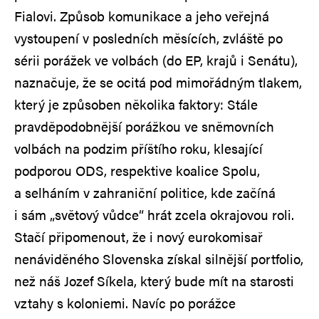
Fialovi. Způsob komunikace a jeho veřejná
vystoupení v posledních měsících, zvláště po
sérii porážek ve volbách (do EP, krajů i Senátu),
naznačuje, že se ocitá pod mimořádným tlakem,
který je způsoben několika faktory: Stále
pravděpodobnější porážkou ve sněmovních
volbách na podzim příštího roku, klesající
podporou ODS, respektive koalice Spolu,
a selháním v zahraniční politice, kde začíná
i sám „světový vůdce“ hrát zcela okrajovou roli.
Stačí připomenout, že i nový eurokomisař
nenáviděného Slovenska získal silnější portfolio,
než náš Jozef Síkela, který bude mít na starosti
vztahy s koloniemi. Navíc po porážce