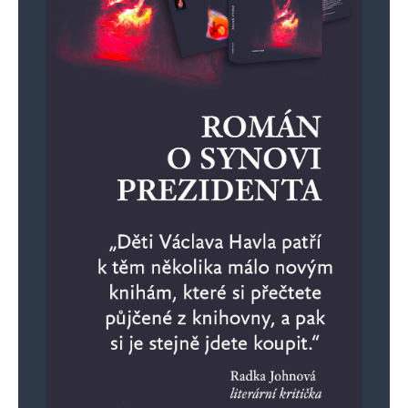
Robo
Odpovědět
18. 11. 2024 (16:48)
„Moje vláda bude nejúspěšnější v historii
České republiky, řekl bych od roku 1938
možná.“
cha cha cha – Milouši Fialenskyj, buďte víc
sebevědomý! Od roku 938. Určitěěěě.
Udělal bych průzkum důvěryhodnosti výroků
nuteliéra jako na idnes.
97 % respondentů se Fialenkovi směje!