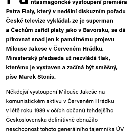
ntasmagorické vystoupení premiéra
Petra Fialy, který v nedělní diskuzním pořadu
České televize vykládal, že je superman
a Čechům zařídí platy jako v Bavorsku, se dá
přirovnat snad jen k památnému projevu
Milouše Jakeše v Červeném Hrádku.
Ministerský předseda už nezvládá tlak,
kterému je vystaven a začíná být směšný,
píše Marek Stoniš.
Někdejší vystoupení Milouše Jakeše na
komunistickém aktivu v Červeném Hrádku
v létě roku 1989 v očích občanů tehdejšího
Československa definitivně obnažilo
neschopnost tohoto generálního tajemníka ÚV