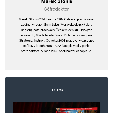
Marek Stoniš
chyba v nás a můžeme přeci také kandidovat
Šéfredaktor
jako Blbuše Kandidátuše.
Marek Stoniš (* 24. března 1967 Ostrava) jako novinář
začínal v regionálním tisku (Moravskoslezský den,
Chtělo by to speciální záložku na výroky a videa
Region), poté pracoval v Českém deníku, Lidových
Fialenka.
novinách, Mladé frontě Dnes, TV Nova, v časopise
Strategie, Instinkt. Od roku 2008 pracoval v časopise
Ať ty perly od světového lídra nezapadnou. Byla
Reflex, v letech 2016–2022 časopis vedl v pozici
by to škoda:
šéfredaktora. V roce 2023 spoluzaložil časopis To.
Občané mají právo na zkorigované informace.
Nestyďte se žádat o sociální dávky.
Nutelly je dost.
Provedl jsem Česko krizí.
Reklama
Ponížené mektání u Bidena.
Čtení z papírku v Izraeli.
Emisní a další povolenky na všechno jsou