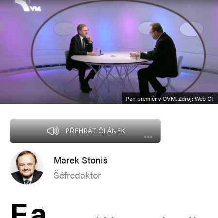
Pan premiér v OVM. Zdroj: Web ČT
PŘEHRÁT ČLÁNEK
Marek Stoniš
Šéfredaktor
F
a