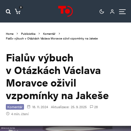
0
Home
Publicistika
Komentář
Fialův výbuch v Otázkách Václava Moravce oživil vzpomínky na Jakeše
Fialův výbuch
v Otázkách Václava
Moravce oživil
vzpomínky na Jakeše
Komentář
18. 11. 2024
Aktualizace:
25. 9. 2025
28
4 min. čtení