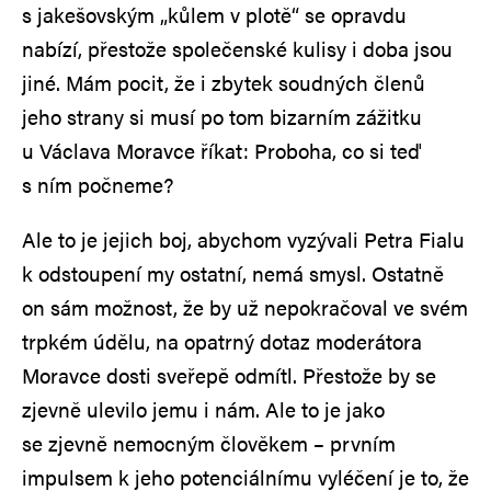
s jakešovským „kůlem v plotě“ se opravdu
nabízí, přestože společenské kulisy i doba jsou
jiné. Mám pocit, že i zbytek soudných členů
jeho strany si musí po tom bizarním zážitku
u Václava Moravce říkat: Proboha, co si teď
s ním počneme?
Ale to je jejich boj, abychom vyzývali Petra Fialu
k odstoupení my ostatní, nemá smysl. Ostatně
on sám možnost, že by už nepokračoval ve svém
trpkém údělu, na opatrný dotaz moderátora
Moravce dosti sveřepě odmítl. Přestože by se
zjevně ulevilo jemu i nám. Ale to je jako
se zjevně nemocným člověkem – prvním
impulsem k jeho potenciálnímu vyléčení je to, že