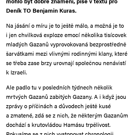
mohlo být dobré znamení, píše v textu pro
Deník TO Benjamin Kuras.
Na jásání o míru je to ještě málo, a možná je to
i jen chvilková exploze emocí několika tisícovek
mladých Gazanů vyprovokovaná bezprostředně
šarvátkami mezi vlivnými rodinnými klany, které
se třeba zase brzy urovnají společnou nenávistí
k Izraeli.
Ale padlo tu v posledních týdnech několik
mrtvých Gazanů zabitých Gazany. A i když jsou
zprávy o příčinách a důvodech ještě kusé
a zmatené, zdá se z nich, že některým Gazanům
dochází s krutovládou Hamásu trpělivost.
Pokusíme se z nich vystopovat chronologii