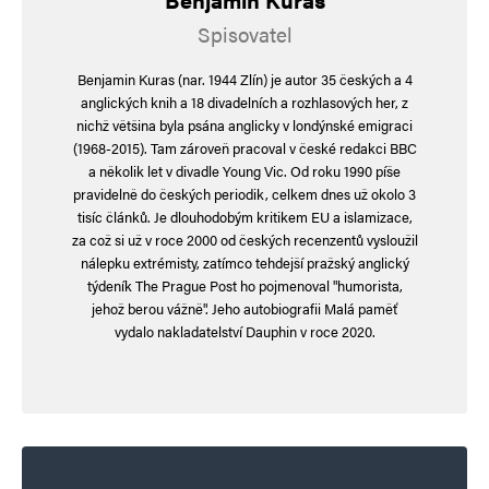
a naši politici to moc dobře vědí, ale dělají, že to
Spisovatel
nevidí. náboženství v podání světových církví se
Benjamin Kuras (nar. 1944 Zlín) je autor 35 českých a 4
již stala pro člověka a společnost nebezpečnými
anglických knih a 18 divadelních a rozhlasových her, z
a brzdou duchovního růstu, protože poselství
nichž většina byla psána anglicky v londýnské emigraci
(1968-2015). Tam zároveň pracoval v české redakci BBC
skutečných moudrých byla jejich následovníky
a několik let v divadle Young Vic. Od roku 1990 píše
vždy zmonopolizována, překroucena,
pravidelně do českých periodik, celkem dnes už okolo 3
tisíc článků. Je dlouhodobým kritikem EU a islamizace,
zideologizována, zobchodována, využita
za což si už v roce 2000 od českých recenzentů vysloužil
a zneužita. teprve islám a muslimové přinesl do
nálepku extrémisty, zatímco tehdejší pražský anglický
týdeník The Prague Post ho pojmenoval "humorista,
indie náboženské války, indie neznala
jehož berou vážně". Jeho autobiografii Malá paměť
náboženské války. podívejte se nyní jak se od
vydalo nakladatelství Dauphin v roce 2020.
svého vzniku islám rozlézal na územních
mapách země. islám není náboženství, ale
mafiánský organizovaný plán na ovládnutí
(zotročení) světa. Už po smrti mohameda v roce