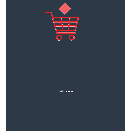
Vůdce Palestinců se osobně stýkal s Hitlerem,
Himmlerem nebo Ribbentropem, minimálně
jednou navštívil vyhlazovací koncentrační tábor
a část války strávil v Berlíně. „Že dnešní
antisemitismus obloukem navazuje i na tuto
temnou historii palestinských dějin, je nesporné.
Úkolem historika je na to upozorňovat,“ říká Jan
B. Uhlíř. eurohnus stále financuje
sebevražednou vítací a dotační politiku. Vítači
mají na rukách krev. slimáky nebrat. jdou jen za
Reklama
svým snem parazitovat, pobírat dáfky
a islamizovat. fialový eurohnus…. stbčeský
rozhlas se pokouší rozdmýchávat
antisemitizmus veřejným nastolováním témat