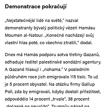
Demonstrace pokračují
„Nejstatečnější lidé na světě,“ nazval
demonstranty bývalý politický vězeň Hamásu
Moumen al-Natour. „Konečně nacházejí svůj
vlastní hlas poté, co všechno ztratili,“ dodal.
Dnes má Hamás podporu sotva třetiny Gazanů,
odhaduje ředitel palestinské sondážní agentury.
A Gazané hlasují i „nohama.“ V posledním
půldruhém roce jich emigrovalo 115 tisíc. To už
je 5 procent obyvatel. Na otázku firmy Gallup
Poll, zda by emigrovali, kdyby dostali příležitost,
odpovědělo 14 procent „trvale“, 38 procent
„dočasně na neurčito“. Trumpův nápad na