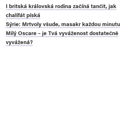
I britská královská rodina začíná tančit, jak
chalífát píská
Sýrie: Mrtvoly všude, masakr každou minutu
Milý Oscare – je Tvá vyváženost dostatečně
vyvážená?