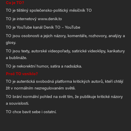
mezi Izraelem a Egyptem kontrolovala po válce
Co je TO?
TO je tištěný společensko-politický měsíčník TO
z roku 1956 na demilitarizovaném území
TO je internetový www.denik.to
Sinajského poloostrova vojska OSN. 15. května
TO je YouTube kanál Deník TO – YouTube
1967 začal Egypt vojensky obsazovat Sinaj, když
TO jsou osobnosti a jejich názory, komentáře, rozhovory, analýzy a
si před tím vynutil stažení jednotek OSN. O šest
glosy.
dní později zablokovali Egypťané Tiránský průliv
TO jsou texty, autorské videopořady, satirické videoklipy, karikatury
a tím i jediný izraelský přístav Ejlat v Rudém
a bublináže.
moři. Někdy se o zablokování Tiránského průlivu
TO je nekorektní humor, satira a nadsázka.
Proč TO vzniklo?
hovoří jako o „prvním výstřelu“ nadcházející
TO je autentická svobodná platforma kritických autorů, kteří chtějí
války. Jednotkami mimo to přispěl Irák, Saúdská
žít v normálním nezregulovaném světě.
Arábie, Tunisko,Súdán, Maroko, Alžírsko, Súdán.
TO brání normální pohled na svět tím, že publikuje kritické názory
Britové v roce 1953 poskytli Súdánu
a souvislosti.
samosprávu, nezávislost byla vyhlášena 1. ledna
TO chce bavit sebe i ostatní.
1956. Pod vládou Džafara Nimeiryho zavedl
Súdán v roce 1983 islámské právo šaría. To