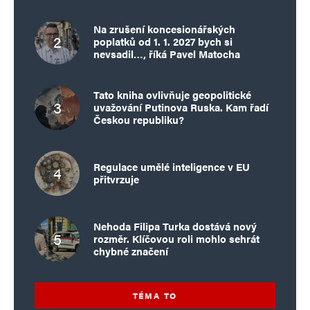
sají s mateřským mlékem, vůči Židům, káfirům,
Na zrušení koncesionářských
jinověrcům, kterou vštěpují svým dětem od
poplatků od 1. 1. 2027 bych si
školních lavic. Mírotvorci bývají v konfrontaci se
nevsadil…, říká Pavel Matocha
zlem naivní. fialovej hnus, „Všichni jsou jistým
Tato kniha ovlivňuje geopolitické
způsobem v šoku, protože i když v poslední
uvažování Putinova Ruska. Kam řadí
době proběhlo hned několik útoků noži
Českou republiku?
a automobilem, tak nikdo nečekal, že opět
budou hrát roli výbušniny.“ ďábelská vatikánská
Regulace umělé inteligence v EU
přitvrzuje
hlupácká prostoto.. eurofialový hnus.„Írán
překročil veškeré meze.“ Lipavský předvolal
íránského velvyslance. voni jsou hlava lipavský,
Nehoda Filipa Turka dostává nový
rozměr. Klíčovou roli mohlo sehrát
islám není oddělen od státu, neuznává odluku
chybné značení
církve od státu. a irán již dávno vyhlásil válku
západu, čili i české republice. takže racek má
TÉMA TO