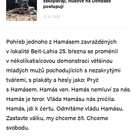
zakopávají, Rusové na Donbase
postupují
22. 8. 2024
Pohřeb jednoho z Hamásem zavražděných
v lokalitě Beit-Lahia 25. března se proměnil
v několikatisícovou demonstraci většinou
mladých mužů pochodujících s nezakrytými
tvářemi, s plakáty a hesly jako: Pryč
s Hamásem. Hamás ven. Hamás nemluví za nás.
Hamás je teror. Vláda Hamásu nás zničila.
Hamás, jdi k čertu. Odmítáme vládu Hamásu.
Zastavte válku, my chceme žít. Chceme
svobodu.