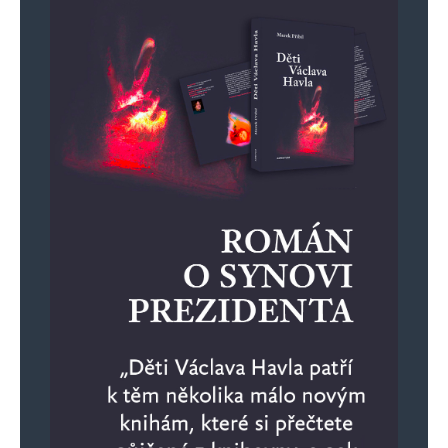
pokrevně spřízněných s prorokem (šíité)
a většinové sunnity. Palestinci byli za 1. a 2.SV
spojenci nacistů, ale jejich antisemitismus
přetrval do dnešní doby. asi málokdo, ze
zastánců palestinských teroristů, zde ví, že
Hitler byl palestinským muftím poctěn titulem
„čestný muslim“ a muftího obdařil titulem
„čestný Árijec“. Později nazval Hitler al-
Husseíniho dokonce “fuhrerem arabského
světa“. Při setkáních s dalšími nacistickými
pohlaváry byla rovněž konstatována naprostá
shoda v cílech a prostředcích arabského
nacionalismu a německého nacizmu,
namířeného proti Židům. „Na nebi Allah, na