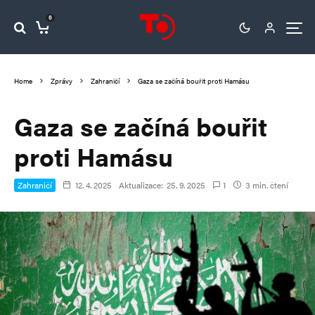
0
Home
Zprávy
Zahraničí
Gaza se začíná bouřit proti Hamásu
Gaza se začíná bouřit
proti Hamásu
Zahraničí
12. 4. 2025
Aktualizace:
25. 9. 2025
1
3 min. čtení