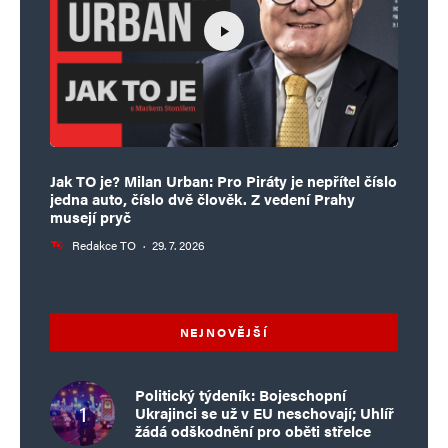
s Hamásem. Je to teroristická organizace, na
tom se nic nemění.“ Útok na Izrael ze 7. října
2023 byl jen začátkem, přijde „druhý, třetí,
čtvrtý“, dokud nezničíme židovský stát. Prohlásil
to Ghazí Hamad, mluvčí teroristického hnutí
Jak TO je? Milan Urban: Pro Piráty je nepřítel číslo
Hamás v rozhovoru pro libanonskou televizi
jedna auto, číslo dvě člověk. Z vedení Prahy
LBCI. Mírotvorci bývají v konfrontaci se zlem
musejí pryč
naivní. Po vzniku palestinské autonomie jeden
Redakce TO
·
29. 7. 2026
její prominentní funkcionář Fajsal Husejní
veřejně přiznal, že ji „Izraelci považují za cestu
NEJNOVĚJŠÍ
k míru, kdežto my ji chápeme jako trojského
koně k likvidaci židovského státu“. také vyhlásili
Politický týdeník: Bojeschopní
jinověrcům svatou válku… muslimy ovládá
Ukrajinci se už v EU neschovají; Uhlíř
tisíciletá fanatická dementní nenávist, kterou již
žádá odškodnění pro oběti střelce