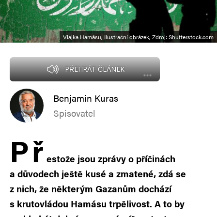
Vlajka Hamásu, Ilustrační obrázek, Zdroj: Shutterstock.com
PŘEHRÁT ČLÁNEK
Benjamin Kuras
Spisovatel
P
ř
estože jsou zprávy o příčinách
a důvodech ještě kusé a zmatené, zdá se
z nich, že některým Gazanům dochází
s krutovládou Hamásu trpělivost. A to by