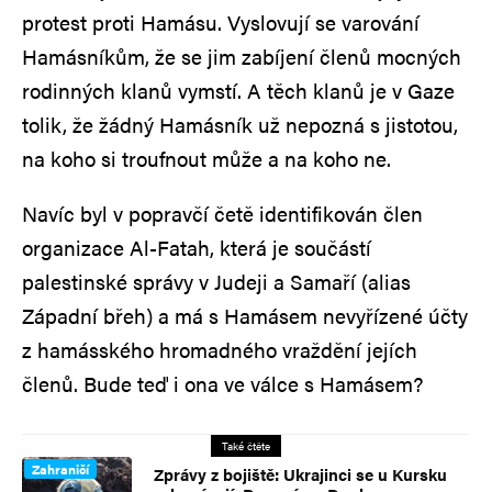
protest proti Hamásu. Vyslovují se varování
Hamásníkům, že se jim zabíjení členů mocných
rodinných klanů vymstí. A těch klanů je v Gaze
tolik, že žádný Hamásník už nepozná s jistotou,
na koho si troufnout může a na koho ne.
Navíc byl v popravčí četě identifikován člen
organizace Al-Fatah, která je součástí
palestinské správy v Judeji a Samaří (alias
Západní břeh) a má s Hamásem nevyřízené účty
z hamásského hromadného vraždění jejích
členů. Bude teď i ona ve válce s Hamásem?
Také čtěte
Zahraničí
Zprávy z bojiště: Ukrajinci se u Kursku