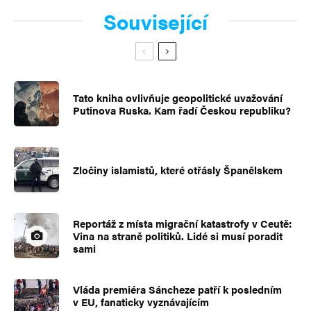
setněte jim hlavu…“
Související
Islámský duchovní tím reaguje na vraždu
amerického novináře Jamese Foleyho
islámskými vrahy z organizace Islámský
Tato kniha ovlivňuje geopolitické uvažování
stát (IS).
Putinova Ruska. Kam řadí Českou republiku?
Znalec koránu tvrdí, že podřezávání je „efektivní
způsob terorizování nepřátel islámu, islám to
povoluje a doporučuje, protože je náboženstvím
Zločiny islamistů, které otřásly Španělskem
války a boje.“ Na Shumoukh Al-Islam
forum 21. 8. 2014 řekl:
Reportáž z místa migrační katastrofy v Ceutě:
„Všichni islámští učenci, bez výjimky, souhlasí,
Vina na straně politiků. Lidé si musí poradit
sami
že je dovoleno zabít nevěřícího. Jestliže nevěřící
vstoupí na islámskou půdu bez pozvání, je jeho
Vláda premiéra Sáncheze patří k posledním
život, majetek i rodina oprávněným terčem.
v EU, fanaticky vyznávajícím