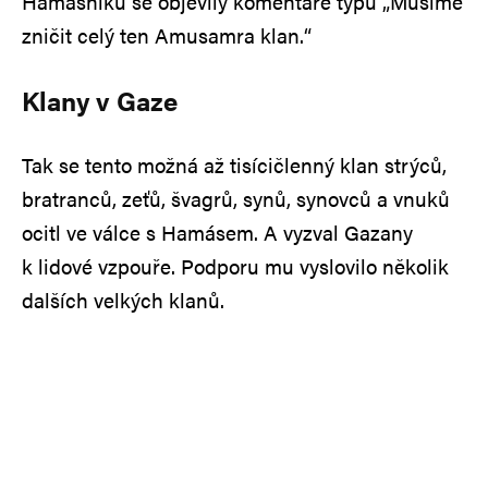
Hamásníků se objevily komentáře typu „Musíme
zničit celý ten Amusamra klan.“
Klany v Gaze
Tak se tento možná až tisícičlenný klan strýců,
bratranců, zeťů, švagrů, synů, synovců a vnuků
ocitl ve válce s Hamásem. A vyzval Gazany
k lidové vzpouře. Podporu mu vyslovilo několik
dalších velkých klanů.