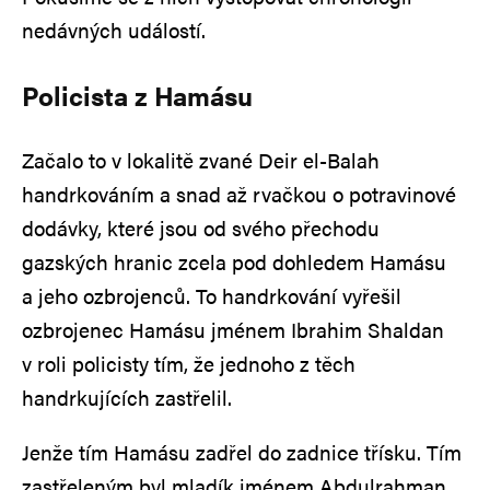
nedávných událostí.
Policista z Hamásu
Začalo to v lokalitě zvané Deir el-Balah
handrkováním a snad až rvačkou o potravinové
dodávky, které jsou od svého přechodu
gazských hranic zcela pod dohledem Hamásu
a jeho ozbrojenců. To handrkování vyřešil
ozbrojenec Hamásu jménem Ibrahim Shaldan
v roli policisty tím, že jednoho z těch
handrkujících zastřelil.
Jenže tím Hamásu zadřel do zadnice třísku. Tím
zastřeleným byl mladík jménem Abdulrahman