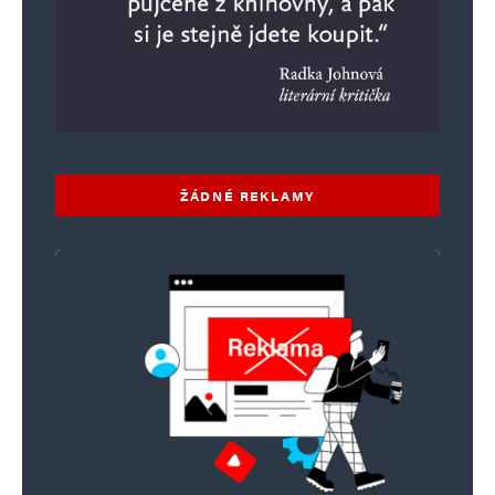
zemi Hitler“ bylo heslem arabských
pronacistických fundamentalistů. John Gunther
z Inside Asia v té době napsal: „Současným
nejvýznamnějším arabským hrdinou je
pravděpodobně Adolf Hitler“. Hitlerovi al-
Husseiní slíbil, že pro něj zverbuje půl milionu
ŽÁDNÉ REKLAMY
arabských vojáků, ale zhroucení fronty v Africe
mu splnění plánu znemožnilo. „Arabská
brigáda“, vytvořená z několika tisíc arabských
uprchlíků a emigrantů, skutečně založena byla,
ale po odeslání na východní frontu beze stopy
zmizela na kavkazské frontě, tedy byla
pravděpodobně zcela zničena. Muslimští
členové Waffen-SS z 13. divize při modlitbě
během jejich výcviku v Německu roku 1943 …