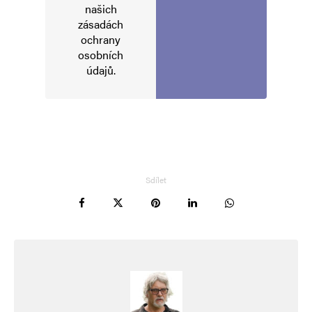
našich
zásadách
E-mail
*
Webová stránka
ochrany
osobních
údajů
.
Uložit do prohlížeče jméno, e-mail a webovou stránku pro budoucí
komentáře.
Informujte mě o nových komentářích e-mailem.
Informujte mě o nových příspěvcích e-mailem.
Sdílet
Alternative: