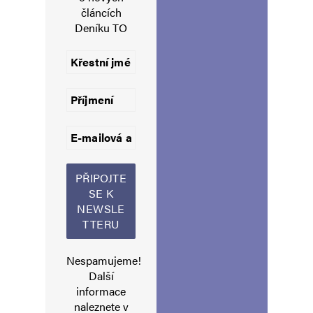
článcích
Navigace pro komentáře
Starší komentáře
Deníku TO
Napsat komentář
Vaše e-mailová adresa nebude zveřejněna.
Vyžadované informace jsou
označeny
*
Komentář
*
Nespamujeme!
Další
Jméno
*
informace
naleznete v