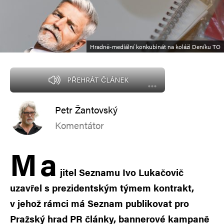
Hradně-mediální konkubinát na koláži Deníku TO
PŘEHRÁT ČLÁNEK
Petr Žantovský
Komentátor
M
a
jitel Seznamu Ivo Lukačovič
uzavřel s prezidentským týmem kontrakt,
v jehož rámci má Seznam publikovat pro
Pražský hrad PR články, bannerové kampaně