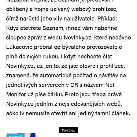
oblíbený a hojně užívaný webový prohlížeč,
čímž narůstá jeho vliv na uživatele. Příklad:
Když otevřete Seznam, ihned vám naběhne
sloupec zpráv z webu Novinky.cz, které nedávno
Lukačovič přebral od bývalého provozovatele
plně do svých rukou. I když nechcete číst
Novinky.cz, už jen to, že jste otevřeli prohlížeč,
znamená, že automatické počítadlo návštěv na
jednotlivých serverech v ČR s názvem Net
Monitor už píše čárku. Proto jsou třeba právě
Novinky.cz jedním z nejsledovanějších webů,
ačkoliv nemusíte otevřít ani jediný tamní článek.
Také čtěte
Domácí