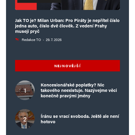
Jak TO je? Milan Urban: Pro Piráty je nepřítel číslo
jedna auto, číslo dvě člověk. Z vedení Prahy
musejí pryč
Redakce TO
·
29. 7. 2026
NEJNOVĚJŠÍ
Koncesionářské poplatky? Nic
takového neexistuje. Nazývejme věci
konečně pravými jmény
Íránu se vrací svoboda. Ještě ale není
hotovo