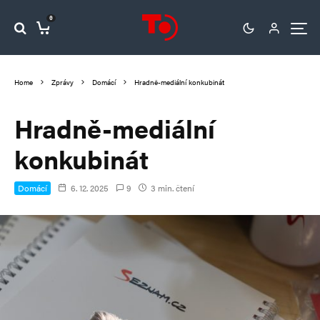
0
Home
Zprávy
Domácí
Hradně-mediální konkubinát
Hradně-mediální
konkubinát
Domácí
6. 12. 2025
9
3 min. čtení