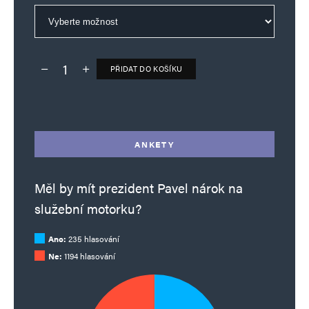
PŘIDAT DO KOŠÍKU
Deník TO – verze bez reklam množství
Alternative:
ANKETY
Měl by mít prezident Pavel nárok na
služební motorku?
Ano:
235 hlasování
Ne:
1194 hlasování