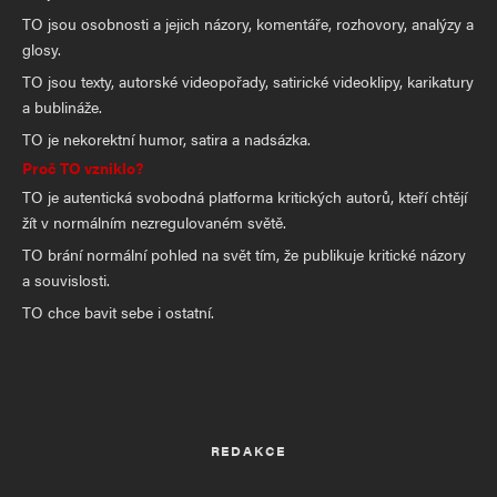
TO jsou osobnosti a jejich názory, komentáře, rozhovory, analýzy a
glosy.
TO jsou texty, autorské videopořady, satirické videoklipy, karikatury
a bublináže.
TO je nekorektní humor, satira a nadsázka.
Proč TO vzniklo?
TO je autentická svobodná platforma kritických autorů, kteří chtějí
žít v normálním nezregulovaném světě.
TO brání normální pohled na svět tím, že publikuje kritické názory
a souvislosti.
TO chce bavit sebe i ostatní.
REDAKCE