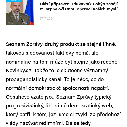
Hlásí připraven. Plukovník Foltýn zahájí
21. srpna očistnou operaci našich myslí
27. 7. 2024
Seznam Zprávy, druhý produkt ze stejné líhně,
takovou sledovanost fakticky nemá, ale
nominálně na tom může být stejně jako řečené
Novinky.cz. Takže to je skutečně významný
propagandistický kanál. To je něco, co do
normální demokratické společnosti nepatří.
Obsahově vzato jsou Seznam Zprávy typický
progresivistický, liberálně demokratický web,
který patřil k těm, jež jsme si zvykli za předchozí
vlády nazývat režimními. Dá se tedy