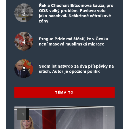
Řek a Chachar: Bitcoinová kauza, pro
ODS velký problém. Pavlovo veto
jako naschvál. Seškrtané větrníkové
zóny
Prague Pride má štěstí, že v Česku
není masová muslimská migrace
Sedm let natvrdo za dva příspěvky na
sítích. Autor je opoziční politik
TÉMA TO