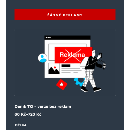
ŽÁDNÉ REKLAMY
Deník TO – verze bez reklam
Rozpětí cen: 60 Kč až 720 Kč
60
Kč
–
720
Kč
DÉLKA