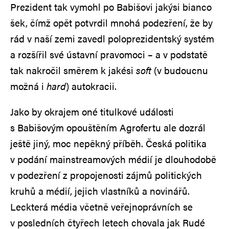
Prezident tak vymohl po Babišovi jakýsi bianco
šek, čímž opět potvrdil mnohá podezření, že by
rád v naší zemi zavedl poloprezidentský systém
a rozšířil své ústavní pravomoci – a v podstatě
tak nakročil směrem k jakési
soft
(v budoucnu
možná i
hard
) autokracii.
Jako by okrajem oné titulkové události
s Babišovým opouštěním Agrofertu ale dozrál
ještě jiný, moc nepěkný příběh. Česká politika
v podání mainstreamových médií je dlouhodobě
v podezření z propojenosti zájmů politických
kruhů a médií, jejich vlastníků a novinářů.
Leckterá média včetně veřejnoprávních se
v posledních čtyřech letech chovala jak Rudé