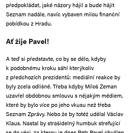
předpokládat, jaké názory hájil a bude hájit
Seznam nadále, navíc vybaven milou finanční
pobídkou z Hradu.
Ať žije Pavel!
A teď si představte, co by se dělo, kdyby
k podobnému kroku sáhl kterýkoliv
z předchozích prezidentů: mediální reakce by
byly zcela odlišné. Třeba kdyby Miloš Zeman
uzavřel obdobnou smlouvu s nějakým médiem,
které by bylo více po jeho vkusu než třeba
Seznam Zprávy. Nebo že by totéž udělal Václav
Klaus. Nastal by strašidelný humbuk strefující
se do věci, za kterou je dnes Petr Pavel chválen.