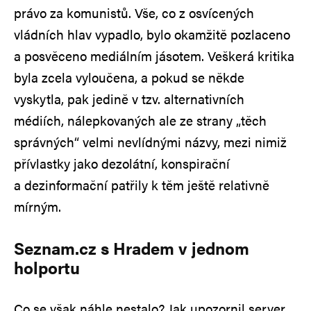
právo za komunistů. Vše, co z osvícených
vládních hlav vypadlo, bylo okamžitě pozlaceno
a posvěceno mediálním jásotem. Veškerá kritika
byla zcela vyloučena, a pokud se někde
vyskytla, pak jedině v tzv. alternativních
médiích, nálepkovaných ale ze strany „těch
správných“ velmi nevlídnými názvy, mezi nimiž
přívlastky jako dezolátní, konspirační
a dezinformační patřily k těm ještě relativně
mírným.
Seznam.cz s Hradem v jednom
holportu
Co se však náhle nestalo? Jak upozornil server