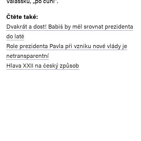
Valašsku, „po čuni“.
Čtěte také:
Dvakrát a dost! Babiš by měl srovnat prezidenta
do latě
Role prezidenta Pavla při vzniku nové vlády je
netransparentní
Hlava XXII na český způsob