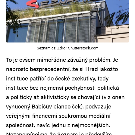
Seznam.cz. Zdroj: Shutterstock.com
To je ovšem mimořádně závažný problém. Je
naprosto bezprecedentní, že si Hrad jakožto
instituce patřící do české exekutivy, tedy
instituce bez nejmenší pochybnosti politická
a politicky až aktivisticky se chovající (viz onen
vynucený Babišův bianco šek), podvazuje
veřejnými financemi soukromou mediální
společnost, navíc jednu z nejmocnějších.
Nezapomínejme, že Seznam je především