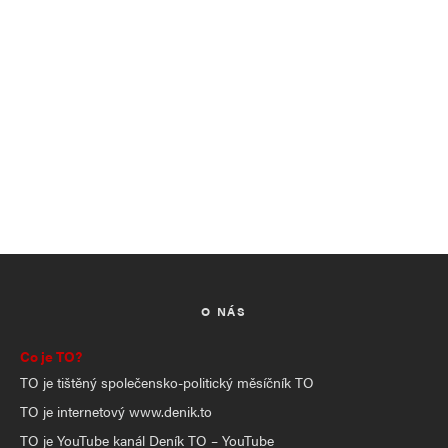
O NÁS
Co je TO?
TO je tištěný společensko-politický měsíčník TO
TO je internetový www.denik.to
TO je YouTube kanál Deník TO – YouTube