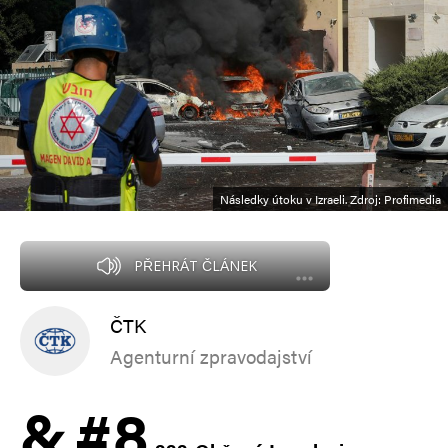
Následky útoku v Izraeli. Zdroj: Profimedia
PŘEHRÁT ČLÁNEK
ČTK
Agenturní zpravodajství
&
#8