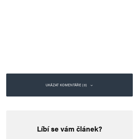
UKÁZAT KOMENTÁŘE (0)
Napsat komentář
Líbí se vám článek?
Vaše e-mailová adresa nebude zveřejněna.
Vyžadované informace jsou
označeny
*