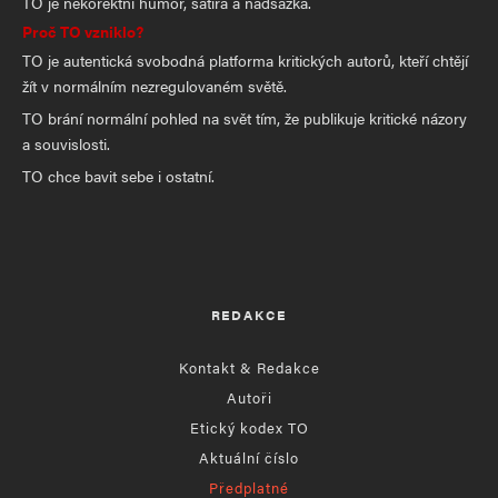
TO je nekorektní humor, satira a nadsázka.
Proč TO vzniklo?
TO je autentická svobodná platforma kritických autorů, kteří chtějí
žít v normálním nezregulovaném světě.
TO brání normální pohled na svět tím, že publikuje kritické názory
a souvislosti.
TO chce bavit sebe i ostatní.
REDAKCE
Kontakt & Redakce
Autoři
Etický kodex TO
Aktuální číslo
Předplatné