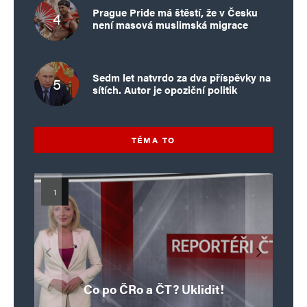
Prague Pride má štěstí, že v Česku
není masová muslimská migrace
Sedm let natvrdo za dva příspěvky na
sítích. Autor je opoziční politik
TÉMA TO
Islamistický teror v EU, 6. díl:
Mýty o Václavu Klausovi:
Vymíráme a politici lžou:
Islamistický teror v EU, 5. díl:
Brutální poprava 85letého
Pivo, jazz, hádky, loajalita
porodnost nezachrání
katolického kněze Jacquese
Pim Fortuyn: Muž, který se
Krvavé oslavy pádu Bastily
dotace, byty ani zkrácené
i humor. Jakl boří legendy
Co po ČRo a ČT? Uklidit!
o bývalém prezidentovi
nestihl stát premiérem
Hamela
úvazky
v Nice