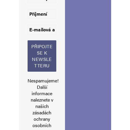
komentáře.
Informujte mě o nových komentářích e-mailem.
Informujte mě o nových příspěvcích e-mailem.
Alternative:
Nespamujeme!
Další
informace
naleznete v
našich
zásadách
ochrany
osobních