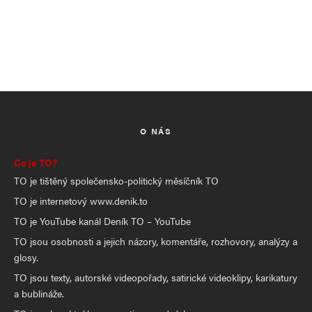
O NÁS
Co je TO?
TO je tištěný společensko-politický měsíčník TO
TO je internetový www.denik.to
TO je YouTube kanál Deník TO – YouTube
TO jsou osobnosti a jejich názory, komentáře, rozhovory, analýzy a
glosy.
TO jsou texty, autorské videopořady, satirické videoklipy, karikatury
a bublináže.