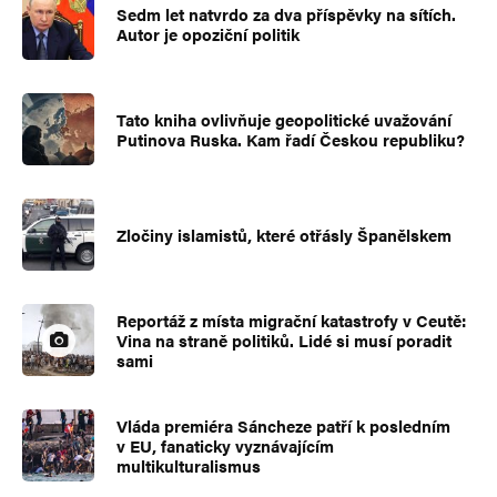
Sedm let natvrdo za dva příspěvky na sítích.
Autor je opoziční politik
Tato kniha ovlivňuje geopolitické uvažování
Putinova Ruska. Kam řadí Českou republiku?
Zločiny islamistů, které otřásly Španělskem
Reportáž z místa migrační katastrofy v Ceutě:
Vina na straně politiků. Lidé si musí poradit
sami
Vláda premiéra Sáncheze patří k posledním
v EU, fanaticky vyznávajícím
multikulturalismus