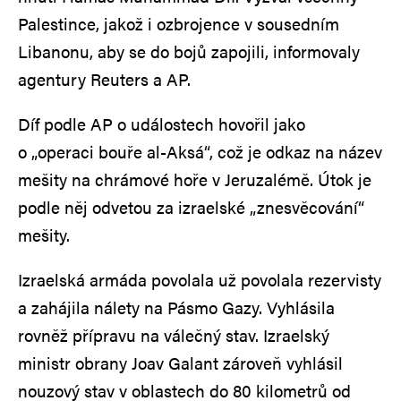
Palestince, jakož i ozbrojence v sousedním
Libanonu, aby se do bojů zapojili, informovaly
agentury Reuters a AP.
Díf podle AP o událostech hovořil jako
o „operaci bouře al-Aksá“, což je odkaz na název
mešity na chrámové hoře v Jeruzalémě. Útok je
podle něj odvetou za izraelské „znesvěcování“
mešity.
Izraelská armáda povolala už povolala rezervisty
a zahájila nálety na Pásmo Gazy. Vyhlásila
rovněž přípravu na válečný stav. Izraelský
ministr obrany Joav Galant zároveň vyhlásil
nouzový stav v oblastech do 80 kilometrů od