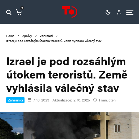
0
Home
Zprávy
Zahraničí
Izrael je pod rozsáhlým útokem teroristů. Země vyhlásila válečný stav
Izrael je pod rozsáhlým
útokem teroristů. Země
vyhlásila válečný stav
Zahraničí
7. 10. 2023
Aktualizace:
2. 10. 2025
1 min. čtení