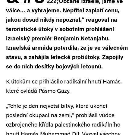
222;Občané Izraele, jsme ve
válce… a vyhrajeme. Nepřítel zaplatí cenu,
jakou dosud nikdy nepoznal,“ reagoval na
teroristické útoky v sobotním prohlášení
izraelský premiér Benjamin Netanjahu.
Izraelská armáda potvrdila, že je ve válečném
stavu, a zahájila letecké protiútoky. Zapojily
se do nich desítky bojových letounů.
K útokům se přihlásilo radikální hnutí Hamás,
které ovládá Pásmo Gazy.
„Tohle je den největší bitvy, která ukončí
poslední okupaci na zemi,“ prohlásil vůdce
ozbrojeného křídla palestinského radikálního
hnutí Hamás Muhammad Díf. Vyzval všechny