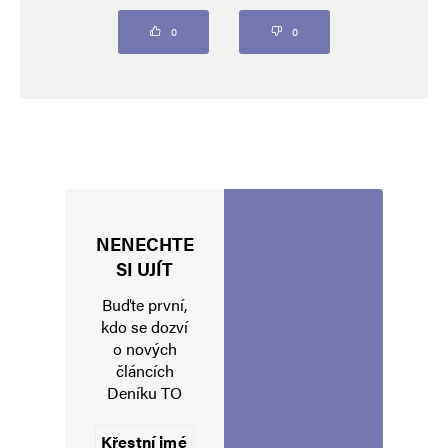
Komentář
*
0
0
NENECHTE
Jméno
*
SI UJÍT
Buďte první,
kdo se dozví
o nových
E-mail
*
Webová stránka
článcích
Deníku TO
Uložit do prohlížeče jméno, e-mail a webovou stránku pro budoucí