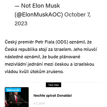
— Not Elon Musk
(@ElonMuskAOC)
October 7,
2023
Český premiér Petr Fiala (ODS) oznámil, že
Česká republika stojí za Izraelem. Jeho mluvčí
následně oznámil, že bude plánované
mezivládní jednání mezi českou a izraelskou
vládou kvůli útokům zrušeno.
Také čtěte
Zahraničí
Nechte zpívat Donalda!
4. 2. 2024