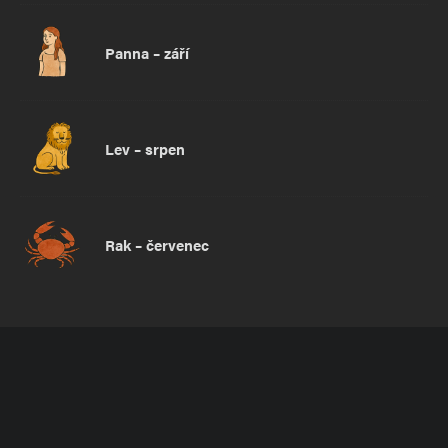
Panna – září
Lev – srpen
Rak – červenec