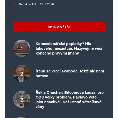
Redakce TO
·
29. 7. 2026
NEJNOVĚJŠÍ
Koncesionářské poplatky? Nic
takového neexistuje. Nazývejme věci
konečně pravými jmény
Íránu se vrací svoboda. Ještě ale není
hotovo
Řek a Chachar: Bitcoinová kauza, pro
ODS velký problém. Pavlovo veto
jako naschvál. Seškrtané větrníkové
zóny