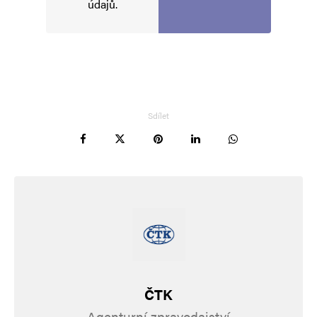
údajů
.
Sdílet
ČTK
Agenturní zpravodajství