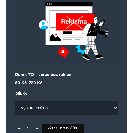
Deník TO – verze bez reklam
Rozpětí cen: 60 Kč až 720 Kč
60
Kč
–
720
Kč
DÉLKA
PŘIDAT DO KOŠÍKU
Deník TO – verze bez reklam množství