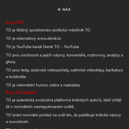
O NÁS
Co je TO?
TO je tištěný společensko-politický měsíčník TO
TO je internetový www.denik.to
TO je YouTube kanál Deník TO – YouTube
TO jsou osobnosti a jejich názory, komentáře, rozhovory, analýzy a
glosy.
TO jsou texty, autorské videopořady, satirické videoklipy, karikatury
a bublináže.
TO je nekorektní humor, satira a nadsázka.
Proč TO vzniklo?
TO je autentická svobodná platforma kritických autorů, kteří chtějí
žít v normálním nezregulovaném světě.
TO brání normální pohled na svět tím, že publikuje kritické názory
a souvislosti.