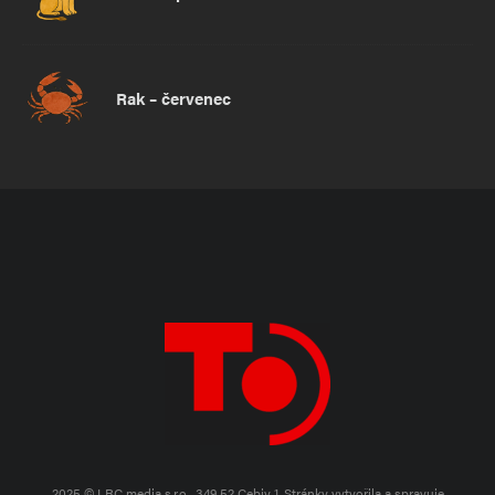
Rak – červenec
2025 © LRC media s.r.o., 349 52 Cebiv 1.
Stránky vytvořila a spravuje