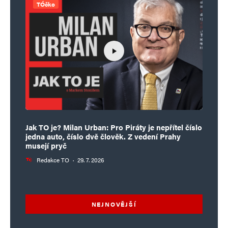
TÓčko
Jak TO je? Milan Urban: Pro Piráty je nepřítel číslo
jedna auto, číslo dvě člověk. Z vedení Prahy
musejí pryč
Redakce TO
·
29. 7. 2026
NEJNOVĚJŠÍ