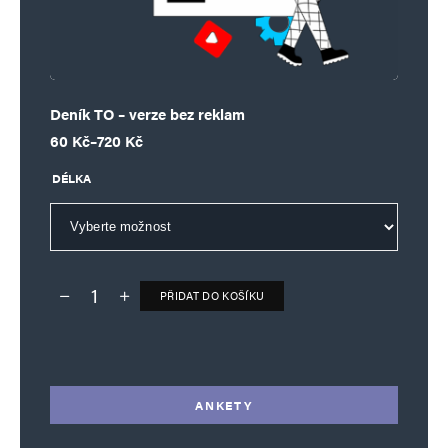
Deník TO – verze bez reklam
Rozpětí cen: 60 Kč až 720 Kč
60
Kč
–
720
Kč
DÉLKA
PŘIDAT DO KOŠÍKU
Deník TO – verze bez reklam množství
Alternative:
ANKETY