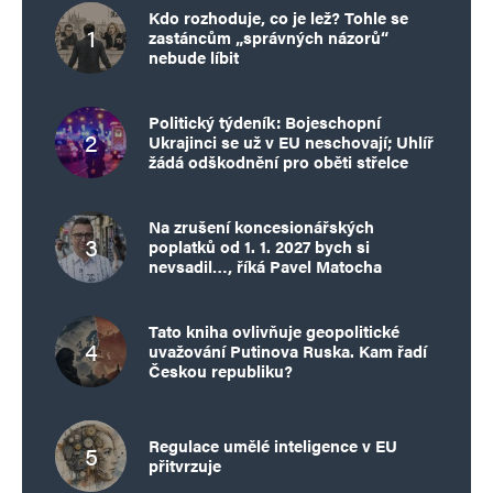
Kdo rozhoduje, co je lež? Tohle se
zastáncům „správných názorů“
nebude líbit
Politický týdeník: Bojeschopní
Ukrajinci se už v EU neschovají; Uhlíř
žádá odškodnění pro oběti střelce
Na zrušení koncesionářských
poplatků od 1. 1. 2027 bych si
nevsadil…, říká Pavel Matocha
Tato kniha ovlivňuje geopolitické
uvažování Putinova Ruska. Kam řadí
Českou republiku?
Regulace umělé inteligence v EU
přitvrzuje