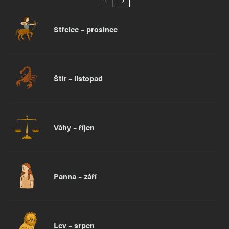
Střelec – prosinec
Štír – listopad
Váhy – říjen
Panna – září
Lev – srpen