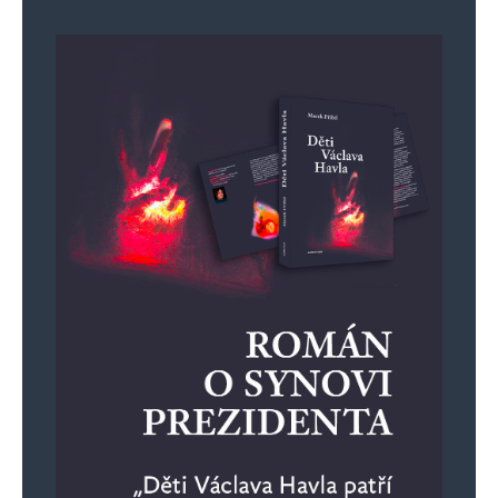
Jméno
*
E-mail
*
Webová stránka
Uložit do prohlížeče jméno, e-mail a webovou stránku pro budoucí
komentáře.
Informujte mě o nových komentářích e-mailem.
Informujte mě o nových příspěvcích e-mailem.