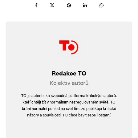
odpovídalo podle smrdutého příspěvku…
😀
Asnolla
Odpovědět
25. 6. 2025 (1:23)
Ž ha v é d ív k y n a v ás č ek aj í n a — S e x y 2 4 . m o m
Redakce TO
Kolektiv autorů
Cimbál je lhář a Tarabová je
Odpovědět
TO je autentická svobodná platforma kritických autorů,
zlodějka
kteří chtějí žít v normálním nezregulovaném světě. TO
brání normální pohled na svět tím, že publikuje kritické
27. 6. 2025 (6:14)
názory a souvislosti. TO chce bavit sebe i ostatní.
Konečně normální komentář. Je to tu samej
komunistickej imbecimbál.