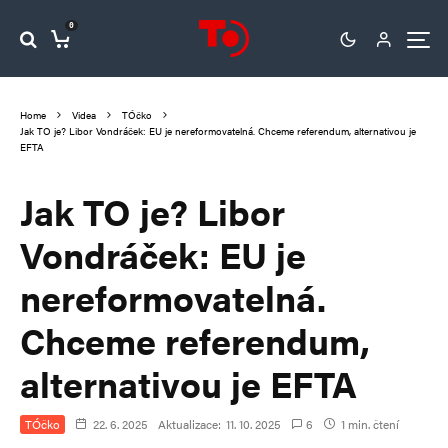
0
Home
Videa
TÓčko
Jak TO je? Libor Vondráček: EU je nereformovatelná. Chceme referendum, alternativou je
EFTA
Jak TO je? Libor
Vondráček: EU je
nereformovatelná.
Chceme referendum,
alternativou je EFTA
TÓčko
22. 6. 2025
Aktualizace:
11. 10. 2025
6
1 min. čtení