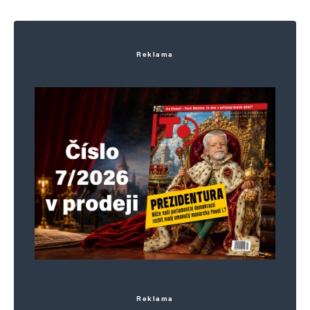
hloubal
Odpovědět
Reklama
27. 6. 2025 (11:21)
https://messerinzidenz.de/
Napsat komentář
Vaše e-mailová adresa nebude zveřejněna.
Vyžadované informace jsou
označeny
*
Komentář
*
Reklama