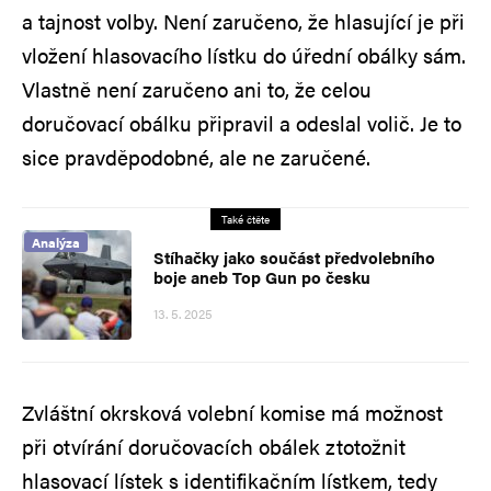
a tajnost volby. Není zaručeno, že hlasující je při
vložení hlasovacího lístku do úřední obálky sám.
Vlastně není zaručeno ani to, že celou
doručovací obálku připravil a odeslal volič. Je to
sice pravděpodobné, ale ne zaručené.
Také čtěte
Analýza
Stíhačky jako součást předvolebního
boje aneb Top Gun po česku
13. 5. 2025
Zvláštní okrsková volební komise má možnost
při otvírání doručovacích obálek ztotožnit
hlasovací lístek s identifikačním lístkem, tedy