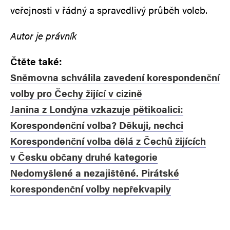
veřejnosti v řádný a spravedlivý průběh voleb.
Autor je právník
Čtěte také:
Sněmovna schválila zavedení korespondenční
volby pro Čechy žijící v cizině
Janina z Londýna vzkazuje pětikoalici:
Korespondenční volba? Děkuji, nechci
Korespondenční volba dělá z Čechů žijících
v Česku občany druhé kategorie
Nedomyšlené a nezajištěné. Pirátské
korespondenční volby nepřekvapily