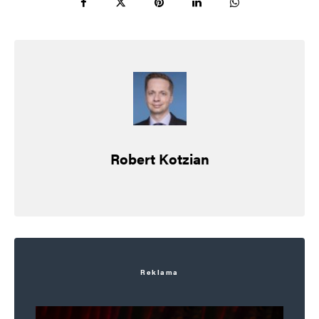
pětidemolici a jak hloupě argumentovali.
Opozice může přinést 50 věcných
argumentů ohledně protiústavnosti. Je to
zbytečné. Věříme českým institucím, jak
pravil politruk plukovník bez pluku, co nikdy
nevelel ani četě.
Robert Kotzian
Robo
Odpovědět
24. 6. 2024 (13:27)
Dobré a četné argumenty měl Okamura
Reklama
a Schillerová ve 3. čtení. Věcné
i procesní.