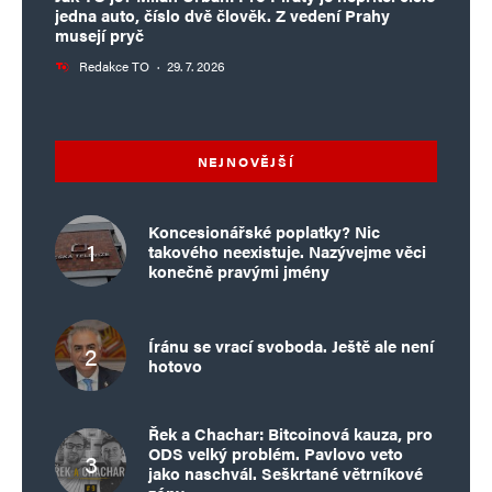
jedna auto, číslo dvě člověk. Z vedení Prahy
telefonem od nesvéprávného Redla mají
musejí pryč
podporu pár procent obyvatel. Ale ničí
Redakce TO
·
29. 7. 2026
vše, co tady ještě funguje! Neskutečná
drzost od nejhorší vlády na světě,
nejtrapnějšího nuteliéra, nejnižší důvěra
NEJNOVĚJŠÍ
na světě, na sílu protlačovat velmi
kontroverzní změnu ústavního zákona.
Koncesionářské poplatky? Nic
takového neexistuje. Nazývejme věci
Obejít legislativní radu a připomínkové
konečně pravými jmény
řízení.
K ovlivnění voleb stačí 20 tisíc fiktivních
Íránu se vrací svoboda. Ještě ale není
hotovo
hlasů, tak málo chybělo na podzim
Šlachtovi a socdem.
Řek a Chachar: Bitcoinová kauza, pro
U korespondenčního podvodu je riziko
ODS velký problém. Pavlovo veto
jako naschvál. Seškrtané větrníkové
řádově více fiktivních obálek od jednoho