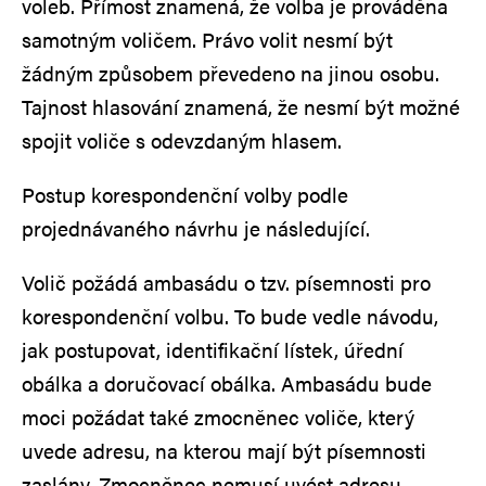
voleb. Přímost znamená, že volba je prováděna
samotným voličem. Právo volit nesmí být
žádným způsobem převedeno na jinou osobu.
Tajnost hlasování znamená, že nesmí být možné
spojit voliče s odevzdaným hlasem.
Postup korespondenční volby podle
projednávaného návrhu je následující.
Volič požádá ambasádu o tzv. písemnosti pro
korespondenční volbu. To bude vedle návodu,
jak postupovat, identifikační lístek, úřední
obálka a doručovací obálka. Ambasádu bude
moci požádat také zmocněnec voliče, který
uvede adresu, na kterou mají být písemnosti
zaslány. Zmocněnec nemusí uvést adresu