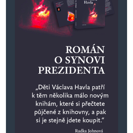
ambasády za Pir/STAN, započítá opět
Rakušan a jeho IT tým do velkého kraje,
kde je kvorum 3 %. Hlas Dozimetru jistě
nepropadne.
Hlas z Austrálie (nebo jen odněkud
vyplněný lístek a odeslaná obálka –
všechny stejnou propisovačkou,
odeslané z jedné pošty a všechny
kupodivu pro STAN), kde nic neví o nikdy
nevyšetřeném Dozimetru a Redlovi, bude
mít několikrát větší váhu než hlas
rodilého Varáka nebo Liberečáka, který
dopady pětidemolice pociťuje každý