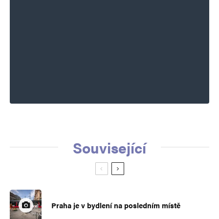
vodáren, solární baroni, Síkela emisní
povolenky, stropy a kapacitní platby.
Naše vnoučata budou splácet ještě 50 let
po smrti vlastizrádce Fialenka.
Jiří MOC
Odpovědět
16. 7. 2024 (17:05)
Dobrý den pane analyzátore Roberte
Související
KOTZIANE,
ve svém „pohledu“ Jste zohlednil jen ta Vaše
hlediska = stále dokola se opíráte o to, že volit
by mohli i lidé kteří doma dlouhodobě nežijí…
Praha je v bydlení na posledním místě
a nic jim do toho není a tak podobně…