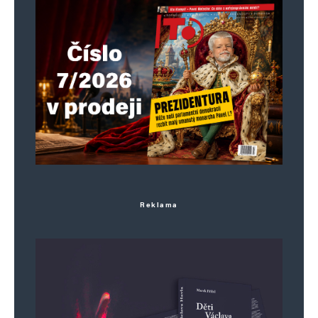
Další megapodvod je sebrat 7 mandátů
malým krajům a rozředit korespondenční
podvod na 4 největší kraje.
Karlovarský kraj měl 5 poslanců,
Liberecký 8. Kolik teď? Kvorum se ještě
zvýší? Získat 10 % hlasů v Karlovarském
kraji už nyní znamená NULA poslanců.
Je to ještě poměrný systém dle Ústavy?
Reklama
Nebo to ještě víc znevýhodnila Markéta,
Fialenko a Dozimetr?
Obálku, kterou osobně zalepí
Rakušanem pověřený placený cirkusák
nebo Lipavským pověřený pracovník