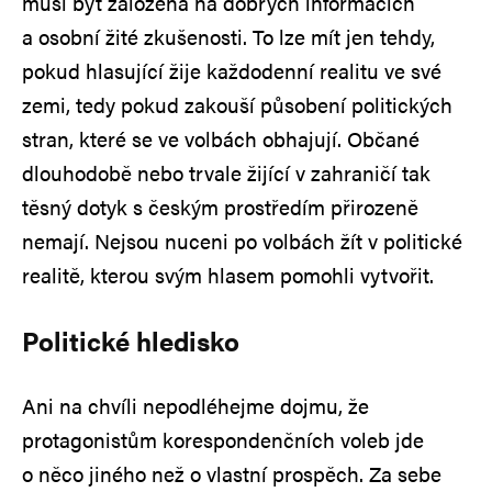
musí být založena na dobrých informacích
a osobní žité zkušenosti. To lze mít jen tehdy,
pokud hlasující žije každodenní realitu ve své
zemi, tedy pokud zakouší působení politických
stran, které se ve volbách obhajují. Občané
dlouhodobě nebo trvale žijící v zahraničí tak
těsný dotyk s českým prostředím přirozeně
nemají. Nejsou nuceni po volbách žít v politické
realitě, kterou svým hlasem pomohli vytvořit.
Politické hledisko
Ani na chvíli nepodléhejme dojmu, že
protagonistům korespondenčních voleb jde
o něco jiného než o vlastní prospěch. Za sebe