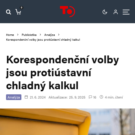
0
Home
Publicistika
Analýza
Korespondenční volby jsou protiústavní chladný kalkul
Korespondenční volby
jsou protiústavní
chladný kalkul
Analýza
21. 6. 2024
Aktualizace:
25. 9. 2025
16
4 min. čtení