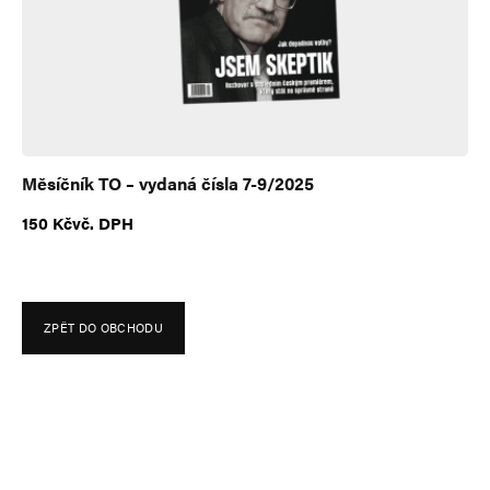
e
:
Měsíčník TO – vydaná čísla 7-9/2025
150
Kč
vč. DPH
ZPĚT DO OBCHODU