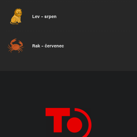
Lev – srpen
Rak – červenec