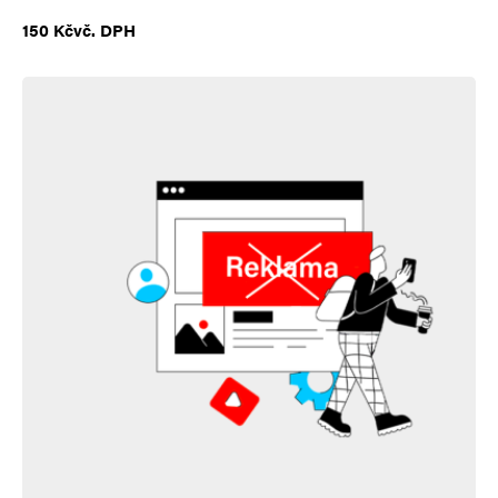
150
Kč
vč. DPH