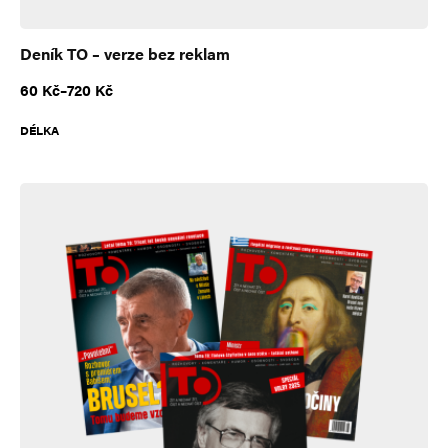
Deník TO – verze bez reklam
Rozpětí cen: 60 Kč až 720 Kč
60
Kč
–
720
Kč
DÉLKA
A
l
t
e
r
n
a
t
i
v