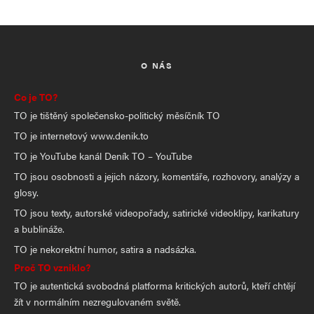
O NÁS
Co je TO?
TO je tištěný společensko-politický měsíčník TO
TO je internetový www.denik.to
TO je YouTube kanál Deník TO – YouTube
TO jsou osobnosti a jejich názory, komentáře, rozhovory, analýzy a
glosy.
TO jsou texty, autorské videopořady, satirické videoklipy, karikatury
a bublináže.
TO je nekorektní humor, satira a nadsázka.
Proč TO vzniklo?
TO je autentická svobodná platforma kritických autorů, kteří chtějí
žít v normálním nezregulovaném světě.