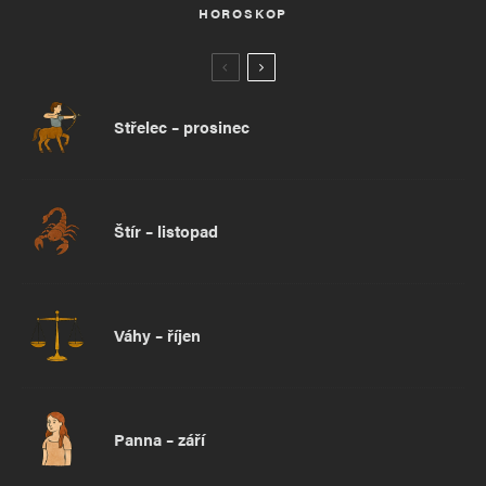
HOROSKOP
Střelec – prosinec
Štír – listopad
Váhy – říjen
Panna – září