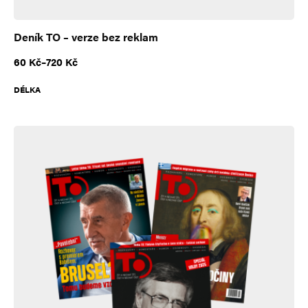
Deník TO – verze bez reklam
Rozpětí cen: 60 Kč až 720 Kč
60
Kč
–
720
Kč
DÉLKA
A
l
t
e
r
n
a
t
i
v