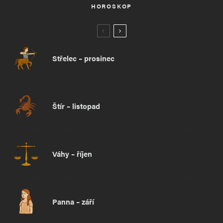
HOROSKOP
Střelec – prosinec
Štír – listopad
Váhy – říjen
Panna – září