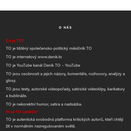
O NÁS
Co je TO?
TO je tištěný společensko-politický měsíčník TO
TO je internetový www.denik.to
TO je YouTube kanál Deník TO – YouTube
TO jsou osobnosti a jejich názory, komentáře, rozhovory, analýzy a
glosy.
TO jsou texty, autorské videopořady, satirické videoklipy, karikatury
a bublináže.
TO je nekorektní humor, satira a nadsázka.
Proč TO vzniklo?
TO je autentická svobodná platforma kritických autorů, kteří chtějí
žít v normálním nezregulovaném světě.