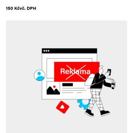
150
Kč
vč. DPH