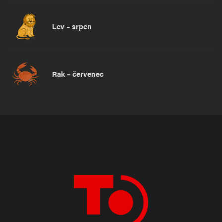
Lev – srpen
Rak – červenec