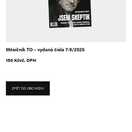
e
:
Měsíčník TO – vydaná čísla 7-9/2025
150
Kč
vč. DPH
ZPĚT DO OBCHODU