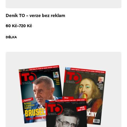
Deník TO – verze bez reklam
Rozpětí cen: 60 Kč až 720 Kč
60
Kč
–
720
Kč
DÉLKA
A
l
t
e
r
n
a
t
i
v