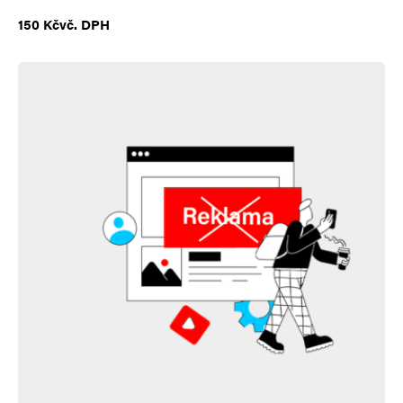
150
Kč
vč. DPH