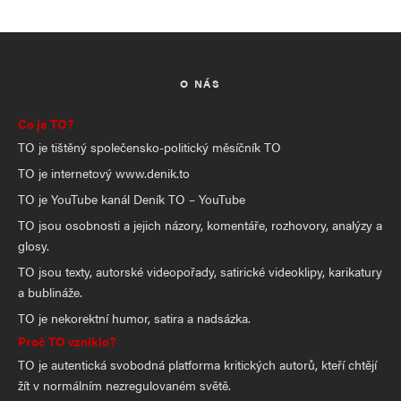
O NÁS
Co je TO?
TO je tištěný společensko-politický měsíčník TO
TO je internetový www.denik.to
TO je YouTube kanál Deník TO – YouTube
TO jsou osobnosti a jejich názory, komentáře, rozhovory, analýzy a
glosy.
TO jsou texty, autorské videopořady, satirické videoklipy, karikatury
a bublináže.
TO je nekorektní humor, satira a nadsázka.
Proč TO vzniklo?
TO je autentická svobodná platforma kritických autorů, kteří chtějí
žít v normálním nezregulovaném světě.