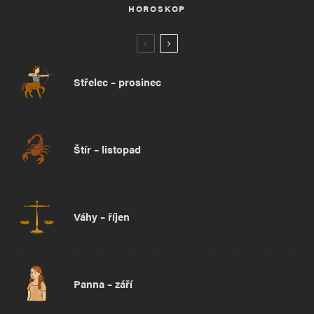
HOROSKOP
Střelec – prosinec
Štír – listopad
Váhy – říjen
Panna – září