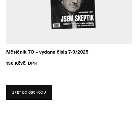
e
:
Měsíčník TO – vydaná čísla 7-9/2025
150
Kč
vč. DPH
ZPĚT DO OBCHODU