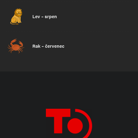
Lev – srpen
Rak – červenec