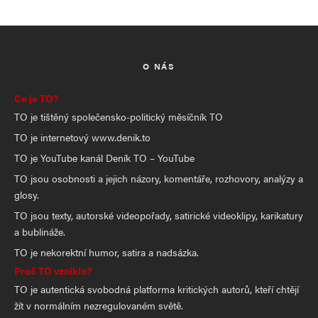
O NÁS
Co je TO?
TO je tištěný společensko-politický měsíčník TO
TO je internetový www.denik.to
TO je YouTube kanál Deník TO – YouTube
TO jsou osobnosti a jejich názory, komentáře, rozhovory, analýzy a
glosy.
TO jsou texty, autorské videopořady, satirické videoklipy, karikatury
a bublináže.
TO je nekorektní humor, satira a nadsázka.
Proč TO vzniklo?
TO je autentická svobodná platforma kritických autorů, kteří chtějí
žít v normálním nezregulovaném světě.