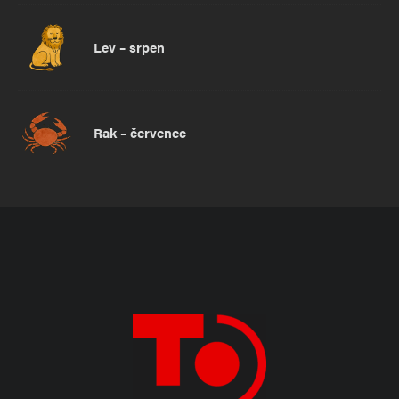
Lev – srpen
Rak – červenec