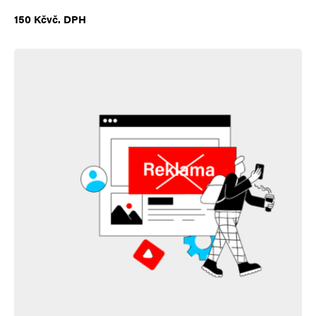
150
Kč
vč. DPH