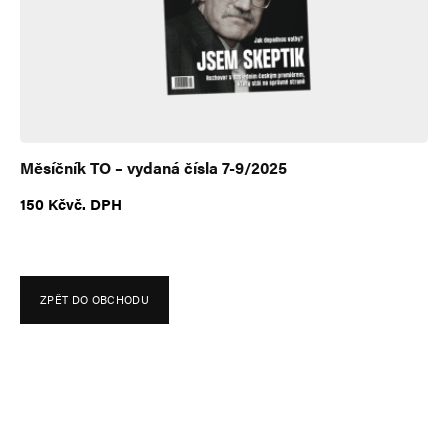
e
:
Měsíčník TO – vydaná čísla 7-9/2025
150
Kč
vč. DPH
ZPĚT DO OBCHODU