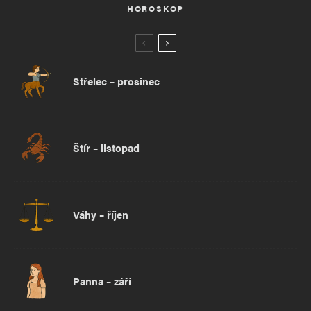
HOROSKOP
Střelec – prosinec
Štír – listopad
Váhy – říjen
Panna – září