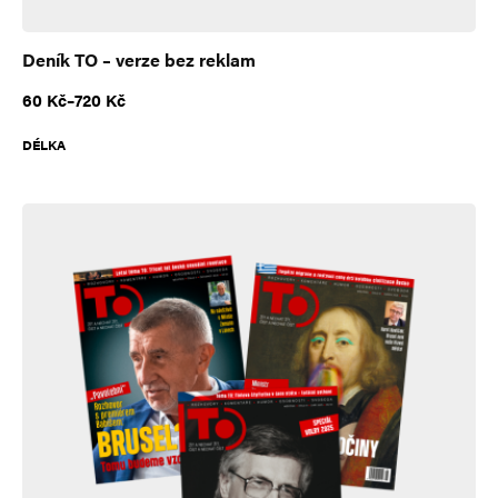
Deník TO – verze bez reklam
Rozpětí cen: 60 Kč až 720 Kč
60
Kč
–
720
Kč
DÉLKA
A
l
t
e
r
n
a
t
i
v