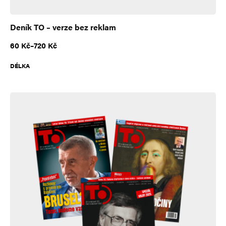
Deník TO – verze bez reklam
Rozpětí cen: 60 Kč až 720 Kč
60
Kč
–
720
Kč
DÉLKA
A
l
t
e
r
n
a
t
i
v