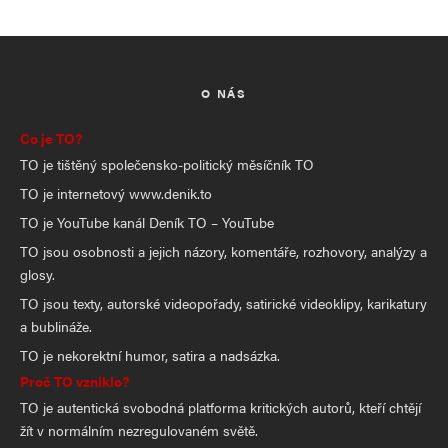
O NÁS
Co je TO?
TO je tištěný společensko-politický měsíčník TO
TO je internetový www.denik.to
TO je YouTube kanál Deník TO – YouTube
TO jsou osobnosti a jejich názory, komentáře, rozhovory, analýzy a
glosy.
TO jsou texty, autorské videopořady, satirické videoklipy, karikatury
a bublináže.
TO je nekorektní humor, satira a nadsázka.
Proč TO vzniklo?
TO je autentická svobodná platforma kritických autorů, kteří chtějí
žít v normálním nezregulovaném světě.