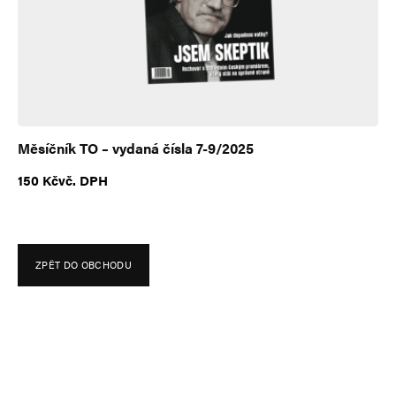
e
:
Měsíčník TO – vydaná čísla 7-9/2025
150
Kč
vč. DPH
ZPĚT DO OBCHODU