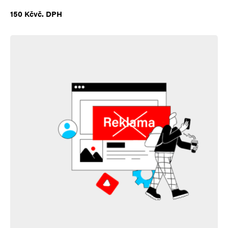
150
Kč
vč. DPH