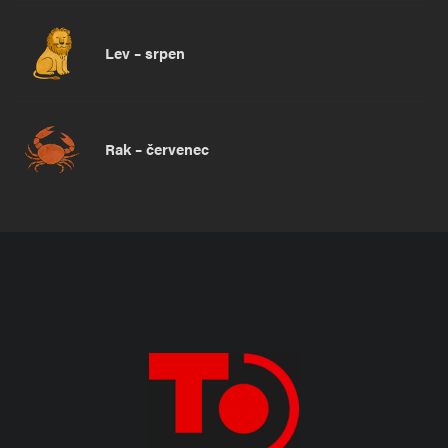
Lev – srpen
Rak – červenec