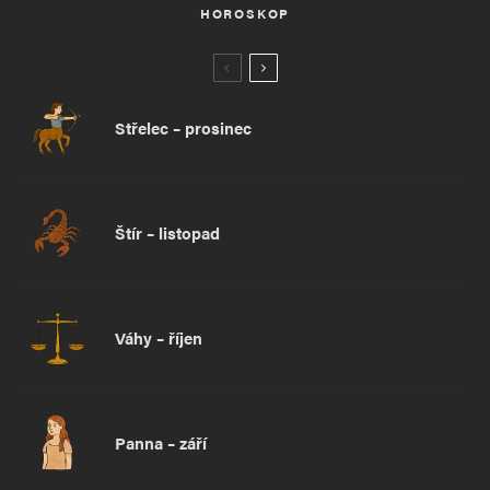
HOROSKOP
Střelec – prosinec
Štír – listopad
Váhy – říjen
Panna – září