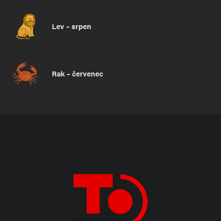
Lev – srpen
Rak – červenec