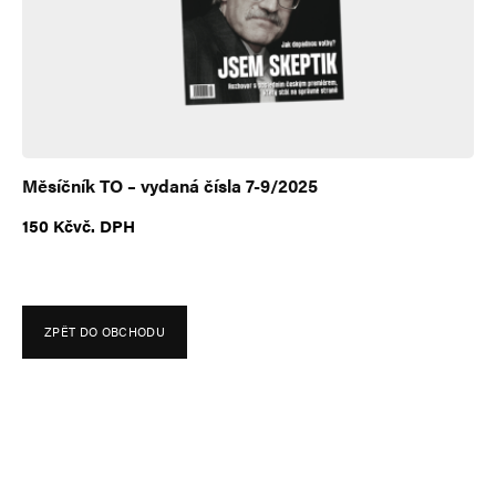
e
:
Měsíčník TO – vydaná čísla 7-9/2025
150
Kč
vč. DPH
ZPĚT DO OBCHODU