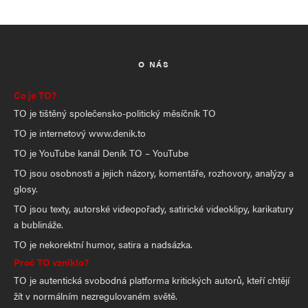
O NÁS
Co je TO?
TO je tištěný společensko-politický měsíčník TO
TO je internetový www.denik.to
TO je YouTube kanál Deník TO – YouTube
TO jsou osobnosti a jejich názory, komentáře, rozhovory, analýzy a
glosy.
TO jsou texty, autorské videopořady, satirické videoklipy, karikatury
a bublináže.
TO je nekorektní humor, satira a nadsázka.
Proč TO vzniklo?
TO je autentická svobodná platforma kritických autorů, kteří chtějí
žít v normálním nezregulovaném světě.