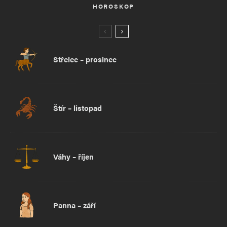
HOROSKOP
Střelec – prosinec
Štír – listopad
Váhy – říjen
Panna – září