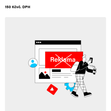
150
Kč
vč. DPH