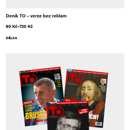
Deník TO – verze bez reklam
Rozpětí cen: 60 Kč až 720 Kč
60
Kč
–
720
Kč
DÉLKA
A
l
t
e
r
n
a
t
i
v