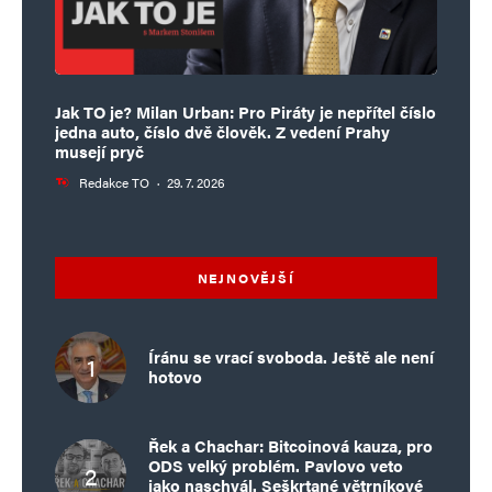
Jak TO je? Milan Urban: Pro Piráty je nepřítel číslo
jedna auto, číslo dvě člověk. Z vedení Prahy
musejí pryč
Redakce TO
·
29. 7. 2026
NEJNOVĚJŠÍ
Íránu se vrací svoboda. Ještě ale není
hotovo
Řek a Chachar: Bitcoinová kauza, pro
ODS velký problém. Pavlovo veto
jako naschvál. Seškrtané větrníkové