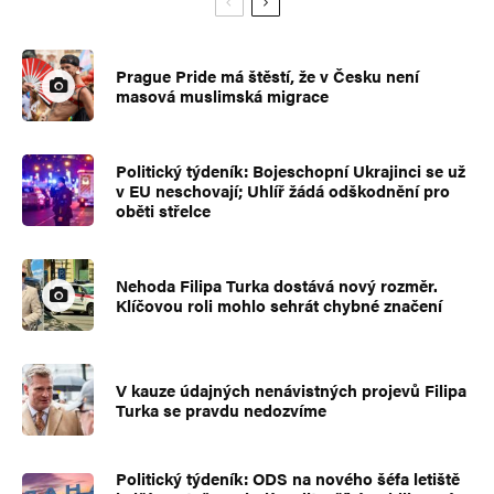
Prague Pride má štěstí, že v Česku není
masová muslimská migrace
Politický týdeník: Bojeschopní Ukrajinci se už
v EU neschovají; Uhlíř žádá odškodnění pro
oběti střelce
Nehoda Filipa Turka dostává nový rozměr.
Klíčovou roli mohlo sehrát chybné značení
V kauze údajných nenávistných projevů Filipa
Turka se pravdu nedozvíme
Politický týdeník: ODS na nového šéfa letiště