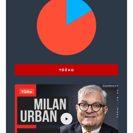
TÓČKO
TÓčko