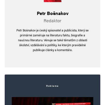
To je sice správný postřeh, ale obávám se
Petr Bošnakov
že to entitu „hloubal“ nijak nezasáhne…
Redaktor
Popravdě bych si s ním rád dal rozhovor
na kameru a pustil to na web… jsem jen
Petr Bošnakov je český spisovatel a publicista, který se
zvědavý, jak by reagoval na logiku…
primárně zaměřuje na literaturu faktu, biografie a
naučnou literaturu. Věnuje se také tématům z oblasti
(případným zájemcům vysvětlím co to
školství, vzdělávání a politiky, ke kterým pravidelně
je…)
publikuje články a komentáře.
hloubal
Odpovědět
8. 9. 2024 (9:13)
Reklama
pirátský lžislogan, podprahovka „dostupné
bydlení“ není žádné dostupné bydlení. náklady
na bydlení a výstavba bydlení je, byla a bude