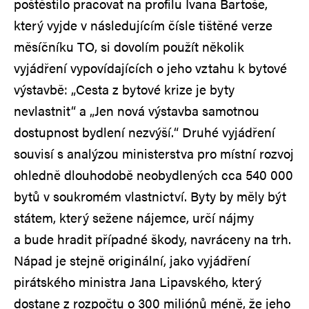
poštěstilo pracovat na profilu Ivana Bartoše,
který vyjde v následujícím čísle tištěné verze
měsíčníku TO, si dovolím použít několik
vyjádření vypovídajících o jeho vztahu k bytové
výstavbě: „Cesta z bytové krize je byty
nevlastnit“ a „Jen nová výstavba samotnou
dostupnost bydlení nezvýší.“ Druhé vyjádření
souvisí s analýzou ministerstva pro místní rozvoj
ohledně dlouhodobě neobydlených cca 540 000
bytů v soukromém vlastnictví. Byty by měly být
státem, který sežene nájemce, určí nájmy
a bude hradit případné škody, navráceny na trh.
Nápad je stejně originální, jako vyjádření
pirátského ministra Jana Lipavského, který
dostane z rozpočtu o 300 miliónů méně, že jeho