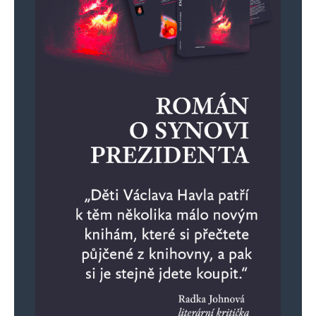
Jaroslav Mrázek
Odpovědět
8. 9. 2024 (11:50)
Ten trouba má zauzlovaný i mozek. Že se tahle
banda neumětelů a kriminálníků stále drží moci
je známka toho, že již žijeme v totalitě.
Republika je již celá rozkradená a na řadě jsou
soukromí vlastníci. Zvyšováním daně
z nemovitosti, vymýšlením zákonů a následným
pokutováním jejich nedodržování, chtějí
vlastníky nemovitostí finančně vyčerpat a poté
donutit k jejich prodeji.
Pro volby si už připravili kolosální podvod, tak