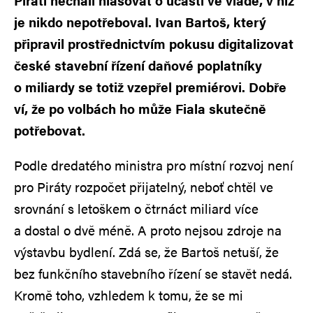
Piráti nechali hlasovat o účasti ve vládě, v níž
je nikdo nepotřeboval. Ivan Bartoš, který
připravil prostřednictvím pokusu digitalizovat
české stavební řízení daňové poplatníky
o miliardy se totiž vzepřel premiérovi. Dobře
ví, že po volbách ho může Fiala skutečně
potřebovat.
Podle dredatého ministra pro místní rozvoj není
pro Piráty rozpočet přijatelný, neboť chtěl ve
srovnání s letoškem o čtrnáct miliard více
a dostal o dvě méně. A proto nejsou zdroje na
výstavbu bydlení. Zdá se, že Bartoš netuší, že
bez funkčního stavebního řízení se stavět nedá.
Kromě toho, vzhledem k tomu, že se mi