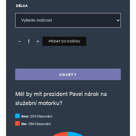
DÉLKA
Jméno
*
PŘIDAT DO KOŠÍKU
Deník TO – verze bez reklam množství
Alternative:
E-mail
*
Webová stránka
ANKETY
Uložit do prohlížeče jméno, e-mail a webovou stránku pro budoucí
komentáře.
Měl by mít prezident Pavel nárok na
služební motorku?
Informujte mě o nových komentářích e-mailem.
Ano:
234 hlasování
Informujte mě o nových příspěvcích e-mailem.
Ne:
1194 hlasování
Alternative: