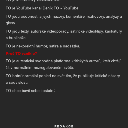
TO je YouTube kanál Deník TO – YouTube
TO jsou osobnosti a jejich názory, komentáře, rozhovory, analýzy a
glosy.
TO jsou texty, autorské videopořady, satirické videoklipy, karikatury
a bublináže.
TO je nekorektní humor, satira a nadsázka.
Proč TO vzniklo?
TO je autentická svobodná platforma kritických autorů, kteří chtějí
žít v normálním nezregulovaném světě.
TO brání normální pohled na svět tím, že publikuje kritické názory
a souvislosti.
TO chce bavit sebe i ostatní.
REDAKCE