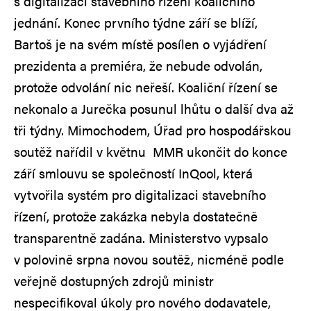
s digitalizací stavebního řízení koaličního
jednání. Konec prvního týdne září se blíží,
Bartoš je na svém místě posílen o vyjádření
prezidenta a premiéra, že nebude odvolán,
protože odvolání nic neřeší. Koaliční řízení se
nekonalo a Jurečka posunul lhůtu o další dva až
tři týdny. Mimochodem, Úřad pro hospodářskou
soutěž nařídil v květnu MMR ukončit do konce
září smlouvu se společností InQool, která
vytvořila systém pro digitalizaci stavebního
řízení, protože zakázka nebyla dostatečně
transparentně zadána. Ministerstvo vypsalo
v polovině srpna novou soutěž, nicméně podle
veřejně dostupných zdrojů ministr
nespecifikoval úkoly pro nového dodavatele,