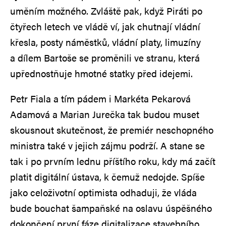
uměním možného. Zvláště pak, když Piráti po
čtyřech letech ve vládě ví, jak chutnají vládní
křesla, posty náměstků, vládní platy, limuzíny
a dílem Bartoše se proměnili ve stranu, která
upřednostňuje hmotné statky před idejemi.
Petr Fiala a tím pádem i Markéta Pekarová
Adamová a Marian Jurečka tak budou muset
skousnout skutečnost, že premiér neschopného
ministra také v jejich zájmu podrží. A stane se
tak i po prvním lednu příštího roku, kdy má začít
platit digitální ústava, k čemuž nedojde. Spíše
jako celoživotní optimista odhaduji, že vláda
bude bouchat šampaňské na oslavu úspěšného
dokončení první fáze digitalizace stavebního