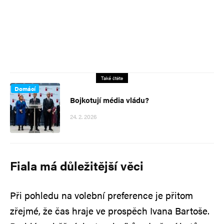
Také čtěte
Domácí
Bojkotují média vládu?
24. 2. 2026
Fiala má důležitější věci
Při pohledu na volební preference je přitom
zřejmé, že čas hraje ve prospěch Ivana Bartoše.