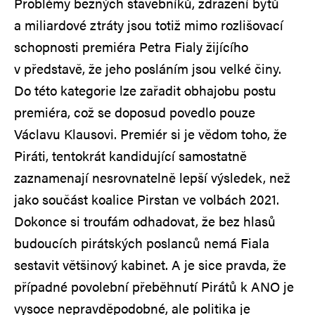
Problémy běžných stavebníků, zdražení bytů
a miliardové ztráty jsou totiž mimo rozlišovací
schopnosti premiéra Petra Fialy žijícího
v představě, že jeho posláním jsou velké činy.
Do této kategorie lze zařadit obhajobu postu
premiéra, což se doposud povedlo pouze
Václavu Klausovi. Premiér si je vědom toho, že
Piráti, tentokrát kandidující samostatně
zaznamenají nesrovnatelně lepší výsledek, než
jako součást koalice Pirstan ve volbách 2021.
Dokonce si troufám odhadovat, že bez hlasů
budoucích pirátských poslanců nemá Fiala
sestavit většinový kabinet. A je sice pravda, že
případné povolební přeběhnutí Pirátů k ANO je
vysoce nepravděpodobné, ale politika je