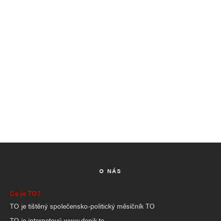
O NÁS
Co je TO?
TO je tištěný společensko-politický měsíčník TO
TO je internetový www.denik.to