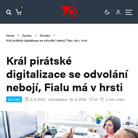
0
Home
Zprávy
Domácí
Král pirátské digitalizace se odvolání nebojí, Fialu má v hrsti
Král pirátské
digitalizace se odvolání
nebojí, Fialu má v hrsti
Domácí
8. 9. 2024
Aktualizace:
25. 9. 2025
14
3 min. čtení