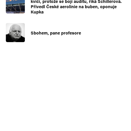
kvičí, protože se bojí auditu, říká Schillerová.
Přivedl České aerolinie na buben, oponuje
Kupka
Sbohem, pane profesore