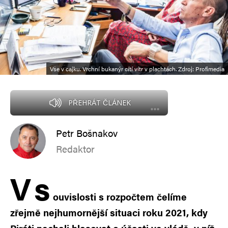
Vše v cajku. Vrchní bukanýr cítí vítr v plachtách. Zdroj: Profimedia
PŘEHRÁT ČLÁNEK
Petr Bošnakov
Redaktor
V
s
ouvislosti s rozpočtem čelíme
zřejmě nejhumornější situaci roku 2021, kdy