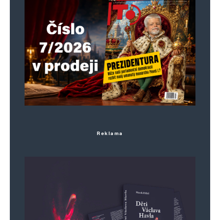
vždy nákladná záležitost. podvodná pirátská
politika přerozdělování, dotování a přidělování je
podvod a okrádání, korupční rozkrádání
veřejných peněz a skryté okrádání občanů.
rozdávání levných peněz zdražuje všechno.
Novodobý sockomunizmus..
Vladimír Loula
Odpovědět
Reklama
8. 9. 2024 (11:09)
Řeší se výstavba nových bytů, ale vůbec se
neřeší, že celé paneláky postavené v 80tych
letech se bouraji, protože jsou totálně
zdevastovane od „nájemníků“.