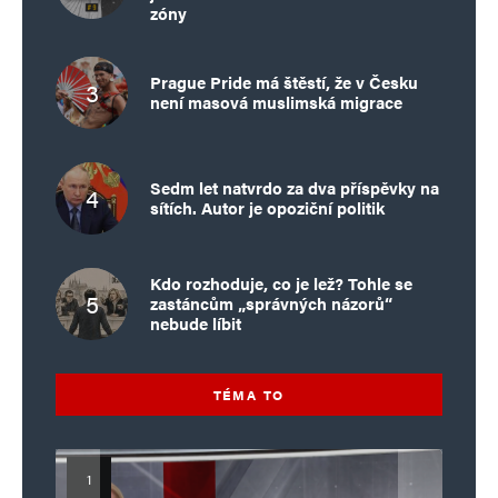
zóny
Prague Pride má štěstí, že v Česku
není masová muslimská migrace
Sedm let natvrdo za dva příspěvky na
sítích. Autor je opoziční politik
Kdo rozhoduje, co je lež? Tohle se
zastáncům „správných názorů“
nebude líbit
TÉMA TO