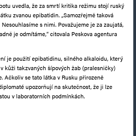
otu uvedla, že za smrtí kritika režimu stojí ruský
t látku zvanou epibatidin. „Samozřejmě taková
 Nesouhlasíme s nimi. Považujeme je za zaujatá,
adně je odmítáme,“ citovala Peskova agentura
 je použití epibatidinu, silného alkaloidu, který
 v kůži takzvaných šípových žab (pralesničky)
ce. Ačkoliv se tato látka v Rusku přirozeně
iplomaté upozorňují na skutečnost, že ji lze
estou v laboratorních podmínkách.