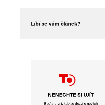
Napsat komentář
Líbí se vám článek?
Vaše e-mailová adresa nebude zveřejněna.
Vyžadované informace js
Komentář
*
Jméno
*
NENECHTE SI UJÍT
E-mail
*
Buďte první, kdo se dozví o nových