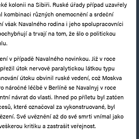
ké kolonii na Sibiři. Ruské úřady případ uzavřely
lehl kombinaci různých onemocnění a srdeční
ení však Navalného rodina i jeho spolupracovníci
chybňují a trvají na tom, že šlo o politickou
lu.
ení v případě Navalného novinkou. Již v roce
 přežil útok nervově paralytickou látkou typu
osnování útoku obvinil ruské vedení, což Moskva
Po náročné léčbě v Berlíně se Navalnyj v roce
ntní návrat do vlasti. Ihned po příletu byl zatčen
cesů, které označoval za vykonstruované, byl
ězení. Své uvěznění až do své smrti vnímal jako
škerou kritiku a zastrašit veřejnost.