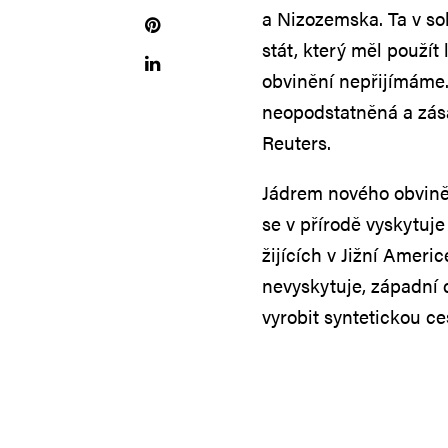
a Nizozemska. Ta v sob
stát, který měl použí
obvinění nepřijímáme.
neopodstatněná a zás
Reuters.
Jádrem nového obvinění
se v přírodě vyskytuje
žijících v Jižní Ameri
nevyskytuje, západní d
vyrobit syntetickou c