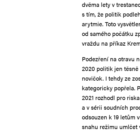
dvěma lety v trestanec
s tím, že politik pod
arytmie. Toto vysvětl
od samého počátku zpo
vraždu na příkaz Krem
Podezření na otravu n
2020 politik jen těsně
novičok. I tehdy ze z
kategoricky popřela. 
2021 rozhodl pro riska
a v sérii soudních pro
odsouzen k 19 letům v
snahu režimu umlčet ve