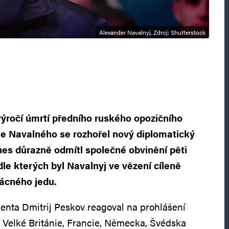
Alexander Navalnyj. Zdroj: Shutterstock
ýročí úmrtí předního ruského opozičního
eje Navalného se rozhořel nový diplomatický
nes důrazně odmítl společné obvinění pěti
le kterých byl Navalnyj ve vězení cíleně
ácného jedu.
enta Dmitrij Peskov reagoval na prohlášení
í Velké Británie, Francie, Německa, Švédska