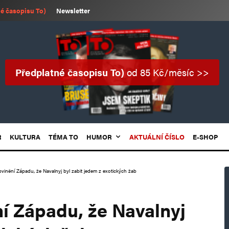
é časopisu To)
Newsletter
Předplatné časopisu To)
od 85 Kč/měsíc >>
R
KULTURA
TÉMA TO
HUMOR
AKTUÁLNÍ ČÍSLO
E-SHOP
vinění Západu, že Navalnyj byl zabit jedem z exotických žab
í Západu, že Navalnyj