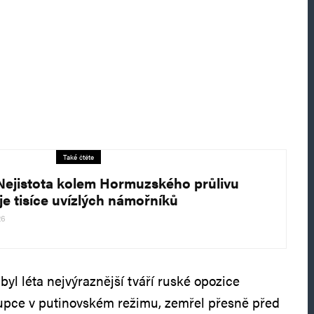
Také čtěte
Nejistota kolem Hormuzského průlivu
je tisíce uvízlých námořníků
26
 byl léta nejvýraznější tváří ruské opozice
rupce v putinovském režimu, zemřel přesně před