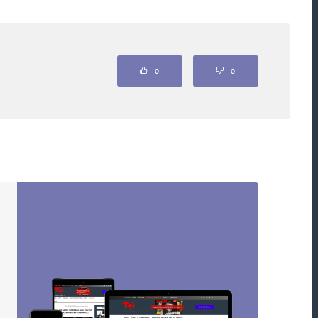
ou označeny
*
0
0
Webová stránka