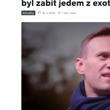
byl zabit jedem z exo
Aktuality
16. 2. 2026
1 min. čtení