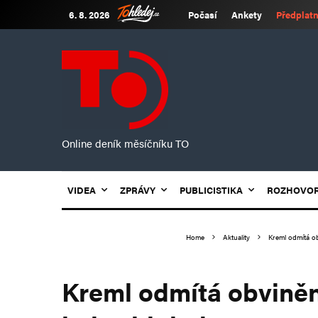
6. 8. 2026
Počasí
Ankety
Předplatn
Online deník měsíčníku TO
VIDEA
ZPRÁVY
PUBLICISTIKA
ROZHOVO
Home
Aktuality
Kreml odmítá ob
Kreml odmítá obviněn