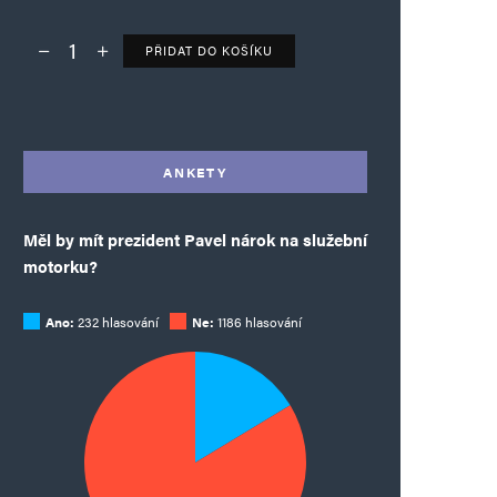
PŘIDAT DO KOŠÍKU
Deník TO – verze bez reklam množství
Alternative:
ANKETY
Měl by mít prezident Pavel nárok na služební
motorku?
Ano:
232 hlasování
Ne:
1186 hlasování