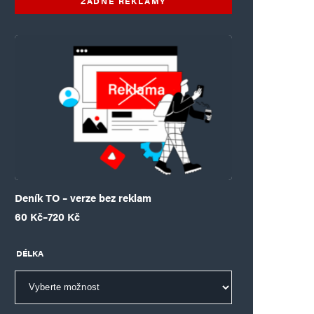
ŽÁDNÉ REKLAMY
Deník TO – verze bez reklam
Rozpětí cen: 60 Kč až 720 Kč
60
Kč
–
720
Kč
DÉLKA