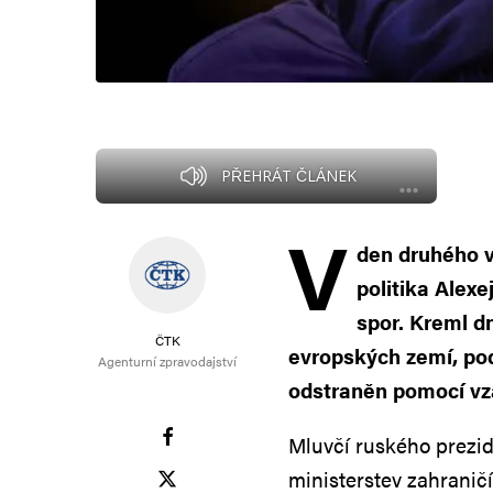
PŘEHRÁT ČLÁNEK
V
den druhého v
politika Alex
spor. Kreml d
ČTK
evropských zemí, pod
Agenturní zpravodajství
odstraněn pomocí vz
Mluvčí ruského prezid
ministerstev zahranič