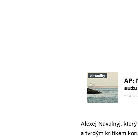
Aktuality
AP: 
sužu
27. 4. 20
Alexej Navalnyj, který
a tvrdým kritikem ko