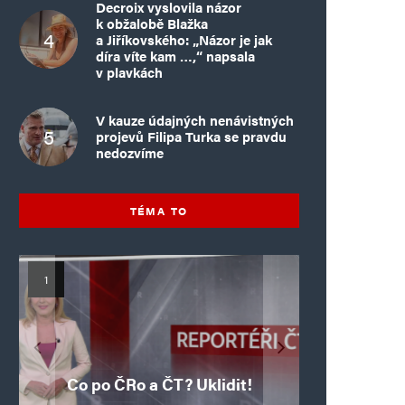
Decroix vyslovila názor
k obžalobě Blažka
a Jiříkovského: „Názor je jak
díra víte kam …,“ napsala
v plavkách
V kauze údajných nenávistných
projevů Filipa Turka se pravdu
nedozvíme
TÉMA TO
Mýty o Václavu Klausovi:
Vymíráme a politici lžou:
Islamistický teror v EU,
Pivo, jazz, hádky,
Pim Fortuyn: Muž, který
Islamistický teror v EU,
6. díl: Brutální poprava
porodnost nezachrání
loajalita i humor. Jakl
5. díl: Krvavé oslavy pádu
boří legendy o bývalém
85letého katolického
dotace, byty ani
se nestihl stát
Co po ČRo a ČT? Uklidit!
kněze Jacquese Hamela
zkrácené úvazky
Bastily v Nice
prezidentovi
premiérem