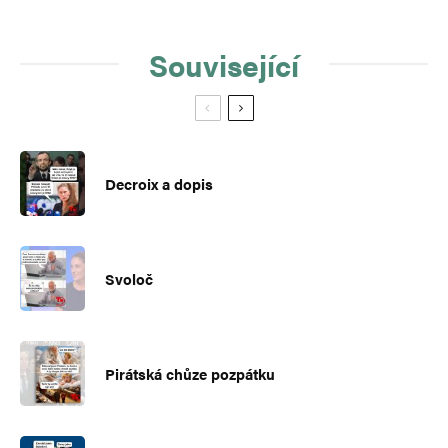
Související
Decroix a dopis
Svoloč
Pirátská chůze pozpátku