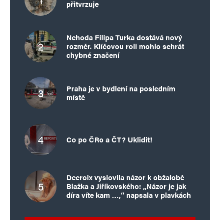
přitvrzuje
Nehoda Filipa Turka dostává nový
rozměr. Klíčovou roli mohlo sehrát
chybné značení
Praha je v bydlení na posledním
místě
Co po ČRo a ČT? Uklidit!
Decroix vyslovila názor k obžalobě
Blažka a Jiříkovského: „Názor je jak
díra víte kam …,“ napsala v plavkách