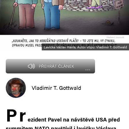
Lavička Václav Havla, Autor vtipu: Vladimír T. Gottwald
PŘEHRÁT ČLÁNEK
Vladimir T. Gottwald
P
r
ezident Pavel na návštěvě USA před
summitem NATO navštívil i lavičku Václava