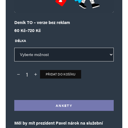
Deník TO – verze bez reklam
Rozpětí cen: 60 Kč až 720 Kč
60
Kč
–
720
Kč
DÉLKA
PŘIDAT DO KOŠÍKU
Deník TO – verze bez reklam množství
Alternative:
ANKETY
Měl by mít prezident Pavel nárok na služební