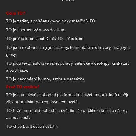
Co je TO?
TO je tištěný společensko-politický měsíčník TO
TO je internetový www.denik.to
TO je YouTube kanál Deník TO – YouTube
TO jsou osobnosti a jejich názory, komentáře, rozhovory, analýzy a
glosy.
TO jsou texty, autorské videopořady, satirické videoklipy, karikatury
a bublináže.
TO je nekorektní humor, satira a nadsázka.
Proč TO vzniklo?
TO je autentická svobodná platforma kritických autorů, kteří chtějí
žít v normálním nezregulovaném světě.
TO brání normální pohled na svět tím, že publikuje kritické názory
a souvislosti.
TO chce bavit sebe i ostatní.