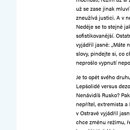
už se zase jinak mluví
zneužívá justici. A v 
Neděje se to stejně ja
sofistikovanější. Osta
vyjádřil jasně: „Máte
slovy, pindejte si, co
neprošlo vypnutí nepo
Je to opět svého druhu 
Lepšolidé versus dezo
Nenávidíš Rusko? Pak 
nepřítel, extremista 
v Ostravě vyjádřil ja
chce změnu režimu, řek