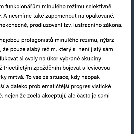
ím funkcionářům minulého režimu selektivně
dy. A nesmíme také zapomenout na opakované,
 nekonečné, prodlužování tzv. lustračního zákona.
bhajobou protagonistů minulého režimu, nýbrž
že pouze slabý režim, který si není jistý sám
fukovat si svaly na úkor vybrané skupiny
ž třicetiletým zpožděním bojovat s levicovou
ticky mrtvá. To vše za situace, kdy naopak
a daleko problematičtější progresivistické
é, nejen že zcela akceptují, ale často je sami