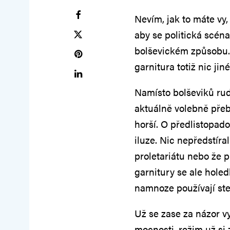
Nevím, jak to máte vy, 
aby se politická scéna
bolševickém způsobu.
garnitura totiž nic ji
Namísto bolševiků rud
aktuálně volebně přeba
horší. O předlistopad
iluze. Nic nepředstíral
proletariátu nebo že p
garnitury se ale holed
namnoze používají stej
Už se zase za názor vy
mocnosti, režim už si 