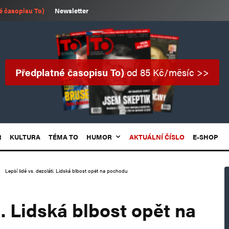
é časopisu To)
Newsletter
Předplatné časopisu To)
od 85 Kč/měsíc >>
R
KULTURA
TÉMA TO
HUMOR
AKTUÁLNÍ ČÍSLO
E-SHOP
Lepší lidé vs. dezoláti. Lidská blbost opět na pochodu
i. Lidská blbost opět na