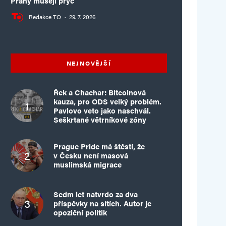
Prahy musejí pryč
Redakce TO
·
29. 7. 2026
NEJNOVĚJŠÍ
Řek a Chachar: Bitcoinová
kauza, pro ODS velký problém.
Pavlovo veto jako naschvál.
Seškrtané větrníkové zóny
Prague Pride má štěstí, že
v Česku není masová
muslimská migrace
Sedm let natvrdo za dva
příspěvky na sítích. Autor je
opoziční politik