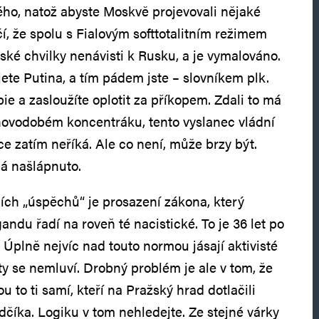
ho, natož abyste Moskvě projevovali nějaké
čí, že spolu s Fialovým softtotalitním režimem
ské chvilky nenávisti k Rusku, a je vymalováno.
jete Putina, a tím pádem jste – slovníkem plk.
ie a zasloužíte oplotit za příkopem. Zdali to má
novodobém koncentráku, tento vyslanec vládní
e zatím neříká. Ale co není, může brzy být.
á našlápnuto.
ích „úspěchů“ je prosazení zákona, který
ndu řadí na roveň té nacistické. To je 36 let po
 Úplně nejvíc nad touto normou jásají aktivisté
ty se nemluví. Drobný problém je ale v tom, že
 to ti samí, kteří na Pražský hrad dotlačili
číka. Logiku v tom nehledejte. Ze stejné várky