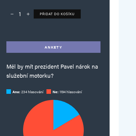
PŘIDAT DO KOŠÍKU
Deník TO – verze bez reklam množství
Alternative:
ANKETY
Měl by mít prezident Pavel nárok na
služební motorku?
Ano:
234 hlasování
Ne:
1194 hlasování