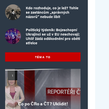
Kdo rozhoduje, co je lež? Tohle
se zastáncům „správných
názorů“ nebude líbit
Politický týdeník: Bojeschopní
Ukrajinci se už v EU neschovají;
Uhlíř žádá odškodnění pro oběti
střelce
TÉMA TO
Mýty o Václavu Klausovi:
Vymíráme a politici lžou:
Islamistický teror v EU,
Pivo, jazz, hádky,
Pim Fortuyn: Muž, který
Islamistický teror v EU,
6. díl: Brutální poprava
porodnost nezachrání
loajalita i humor. Jakl
5. díl: Krvavé oslavy pádu
boří legendy o bývalém
85letého katolického
dotace, byty ani
se nestihl stát
Co po ČRo a ČT? Uklidit!
kněze Jacquese Hamela
zkrácené úvazky
Bastily v Nice
prezidentovi
premiérem