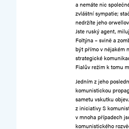
a nemáte nic společné
zvláštní sympatie; sta
nedržíte jeho orwellov
Jste ruský agent, milu
Foltýna – svině a zomb
být přímo v nějakém 
strategické komunikac
Fialův režim k tomu m
Jedním z jeho posledn
komunistickou propaga
sametu vskutku objev.
z iniciativy S komunis
v mnoha případech jsou
komunistického rozvěd