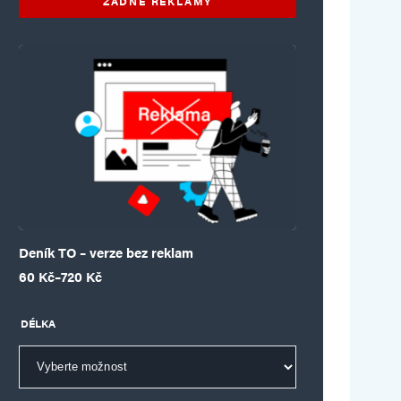
ŽÁDNÉ REKLAMY
Deník TO – verze bez reklam
Rozpětí cen: 60 Kč až 720 Kč
60
Kč
–
720
Kč
DÉLKA