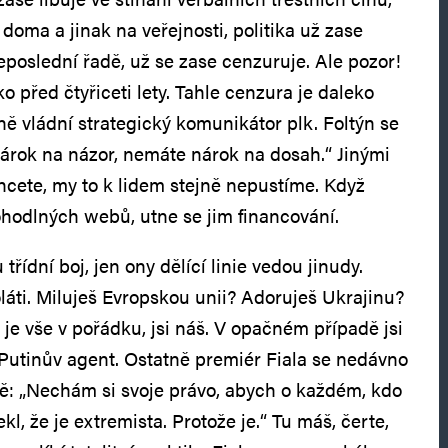
 doma a jinak na veřejnosti, politika už zase
neposlední řadě, už se zase cenzuruje. Ale pozor!
ko před čtyřiceti lety. Tahle cenzura je daleko
tně vládní strategický komunikátor plk. Foltýn se
 nárok na názor, nemáte nárok na dosah.“ Jinými
 chcete, my to k lidem stejně nepustíme. Když
hodlných webů, utne se jim financování.
třídní boj, jen ony dělící linie vedou jinudy.
láti. Miluješ Evropskou unii? Adoruješ Ukrajinu?
je vše v pořádku, jsi náš. V opačném případě jsi
a Putinův agent. Ostatně premiér Fiala se nedávno
sně: „Nechám si svoje právo, abych o každém, kdo
l, že je extremista. Protože je.“ Tu máš, čerte,