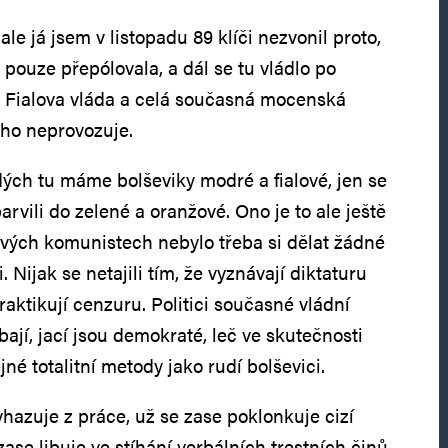
ale já jsem v listopadu 89 klíči nezvonil proto,
 pouze přepólovala, a dál se tu vládlo po
 Fialova vláda a celá současná mocenská
ného neprovozuje.
ých tu máme bolševiky modré a fialové, jen se
rvili do zelené a oranžové. Ono je to ale ještě
ových komunistech nebylo třeba si dělat žádné
i. Nijak se netajili tím, že vyznávají diktaturu
raktikují cenzuru. Politici současné vládní
bají, jací jsou demokraté, leč ve skutečnosti
né totalitní metody jako rudí bolševici.
hazuje z práce, už se zase poklonkuje cizí
zase libuje ve stíhání verbálních trestních činů,