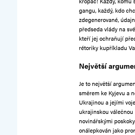
kropáč! Každý, komu s
gangu, každý, kdo chce
zdegenerované, údajně 
předseda vlády na sv
kteří jej ochraňují př
rétoriky kupříkladu Va
Největší argumen
Je to největší argumen
směrem ke Kyjevu a n
Ukrajinou a jejími vo
ukrajinskou válečnou 
novinářskými poskoky 
onálepkován jako pror