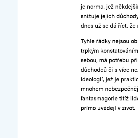
je norma, jež někdejš
snižuje jejich důcho
dnes už se dá říct, že
Tyhle řádky nejsou o
trpkým konstatováním, 
sebou, má potřebu při
důchodců či s více ne
ideologií, jež je prak
mnohem nebezpečnější 
fantasmagorie titíž lid
přímo uvádějí v život.