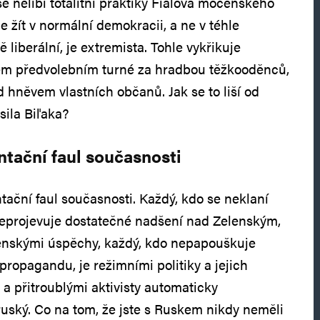
e nelíbí totalitní praktiky Fialova mocenského
 žít v normální demokracii, a ne v téhle
liberální, je extremista. Tohle vykřikuje
ém předvolebním turné za hradbou těžkooděnců,
ed hněvem vlastních občanů. Jak se to liší od
sila Biľaka?
tační faul současnosti
tační faul současnosti. Každý, kdo se neklaní
eprojevuje dostatečné nadšení nad Zelenským,
jenskými úspěchy, každý, kdo nepapouškuje
propagandu, je režimními politiky a jejich
a přitroublými aktivisty automaticky
uský. Co na tom, že jste s Ruskem nikdy neměli