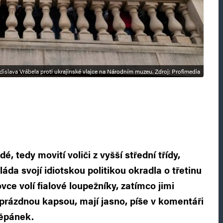
dislava Vrábela proti ukrajinské vlajce na Národním muzeu. Zdroj: Profimedia
dé, tedy movití voliči z vyšší střední třídy,
láda svojí idiotskou politikou okradla o třetinu
ovce volí fialové loupežníky, zatímco jimi
 prázdnou kapsou, mají jasno, píše v komentáři
těpánek.