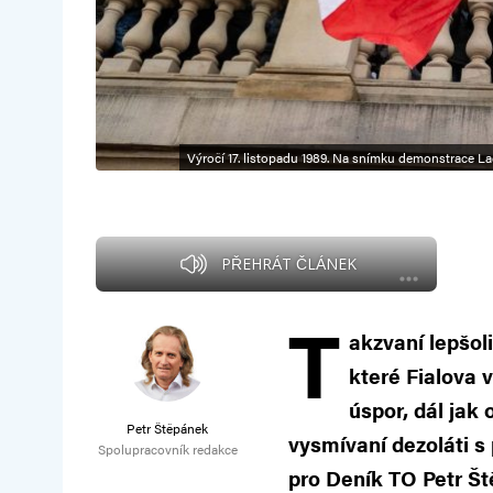
Výročí 17. listopadu 1989. Na snímku demonstrace La
PŘEHRÁT ČLÁNEK
T
akzvaní lepšoli
které Fialova v
úspor, dál jak 
Petr Štěpánek
vysmívaní dezoláti s
Spolupracovník redakce
pro Deník TO Petr Š