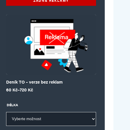
ŽÁDNÉ REKLAMY
Deník TO – verze bez reklam
Rozpětí cen: 60 Kč až 720 Kč
60
Kč
–
720
Kč
DÉLKA