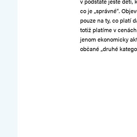
v podstatě ještě děti,
co je „správné“. Objev
pouze na ty, co platí 
totiž platíme v cenách 
jenom ekonomicky akti
občané „druhé kategor