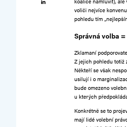
koalice namluvit), al
voliči nejvíce konvenu
pohledu tím „nejlepším
Správná volba =
Zklamaní podporovate
Z jejich pohledu totiž 
Někteří se však nespoko
usilují i o marginaliza
bude omezeno volební 
u kterých předpokládaj
Konkrétně se to proje
mají lidé volební právo