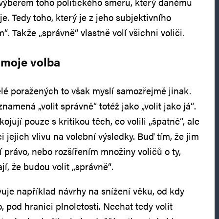
e výběrem toho politického směru, který danému
je. Tedy toho, který je z jeho subjektivního
“. Takže „správně“ vlastně volí všichni voliči.
 moje volba
lé poražených to však myslí samozřejmě jinak.
znamená „volit správně“ totéž jako „volit jako já“.
jují pouze s kritikou těch, co volili „špatně“, ale
ci jejich vlivu na volební výsledky. Buď tím, že jim
právo, nebo rozšířením množiny voličů o ty,
í, že budou volit „správně“.
vuje například návrhy na snížení věku, od kdy
, pod hranici plnoletosti. Nechat tedy volit