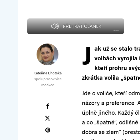
PŘEHRÁT ČLÁNEK
J
ak už se stalo t
volbách vyrojila
kteří prohru svý
Kateřina Lhotská
zkrátka volila „špatn
Spolupracovnice
redakce
Jde o voliče, kteří odmí
názory a preference. 
úplně jiného. Každý čl
a co „špatné“, odlišn
dobra se zlem“ (přesto