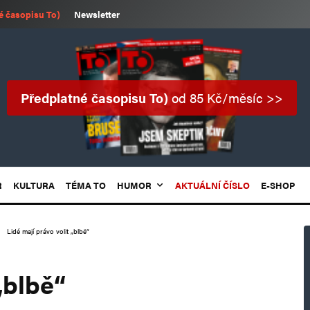
é časopisu To)
Newsletter
Předplatné časopisu To)
od 85 Kč/měsíc >>
R
KULTURA
TÉMA TO
HUMOR
AKTUÁLNÍ ČÍSLO
E-SHOP
Lidé mají právo volit „blbě“
„blbě“