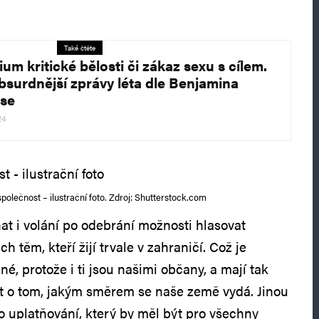
Také čtěte
um kritické bělosti či zákaz sexu s cílem.
bsurdnější zprávy léta dle Benjamina
se
24
polečnost – ilustrační foto. Zdroj: Shutterstock.com
t i volání po odebrání možnosti hlasovat
 těm, kteří žijí trvale v zahraničí. Což je
é, protože i ti jsou našimi občany, a mají tak
t o tom, jakým směrem se naše země vydá. Jinou
o uplatňování, který by měl být pro všechny