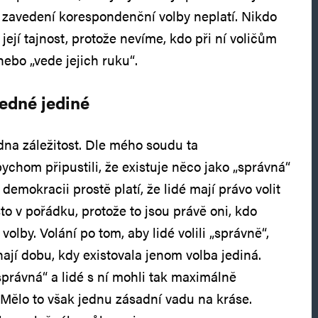
d zavedení korespondenční volby neplatí. Nikdo
 její tajnost, protože nevíme, kdo při ní voličům
ebo „vede jejich ruku“.
jedné jediné
edna záležitost. Dle mého soudu ta
bychom připustili, že existuje něco jako „správná“
 demokracii prostě platí, že lidé mají právo volit
sto v pořádku, protože to jsou právě oni, kdo
olby. Volání po tom, aby lidé volili „správně“,
ají dobu, kdy existovala jenom volba jediná.
právná“ a lidé s ní mohli tak maximálně
 Mělo to však jednu zásadní vadu na kráse.