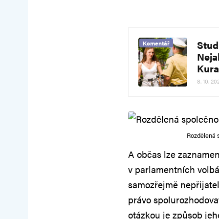
Studi
Komentář
Neja
Kura
8. 10. 20
Rozdělená s
A občas lze zaznamena
v parlamentních volbách
samozřejmě nepřijateln
právo spolurozhodova
otázkou je způsob jeh