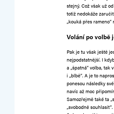
stejný. Což však už o
totiž nedokáže zaručit
„kouká přes rameno“ n
Volání po volbě 
Pak je tu však ještě j
nejpodstatnější. I kdy
a „špatná“ volba, tak v
i „blbě“. A je to napro
ponesou následky své v
navíc až moc připomín
Samozřejmě také ta „s
„svobodně souhlasit“.