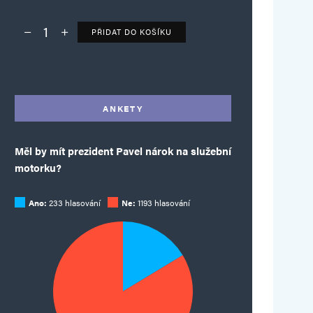
PŘIDAT DO KOŠÍKU
Deník TO – verze bez reklam množství
Alternative:
ANKETY
Měl by mít prezident Pavel nárok na služební
motorku?
Ano:
233 hlasování
Ne:
1193 hlasování