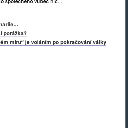
lo společného vůbec nic…
harlie…
í porážka?
vém míru“ je voláním po pokračování války