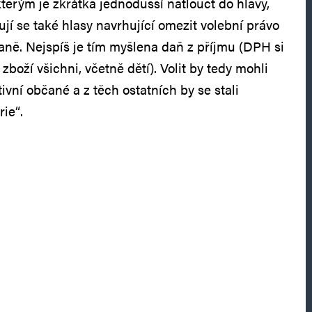
 kterým je zkrátka jednodušší natlouct do hlavy,
ují se také hlasy navrhující omezit volební právo
daně. Nejspíš je tím myšlena daň z příjmu (DPH si
zboží všichni, včetně dětí). Volit by tedy mohli
vní občané a z těch ostatních by se stali
ie“.