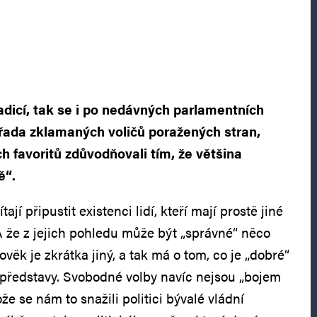
radicí, tak se i po nedávných parlamentních
 řada zklamaných voličů poražených stran,
ch favoritů zdůvodňovali tím, že většina
ě“.
tají připustit existenci lidí, kteří mají prostě jiné
A že z jejich pohledu může být „správné“ něco
ověk je zkrátka jiný, a tak má o tom, co je „dobré“
é představy. Svobodné volby navíc nejsou „bojem
že se nám to snažili politici bývalé vládní