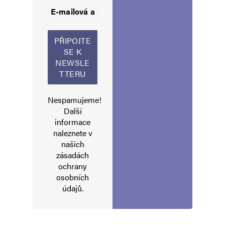
Komentář
*
Nespamujeme!
Další
informace
naleznete v
Jméno
*
našich
zásadách
ochrany
osobních
E-mail
*
Webová stránka
údajů
.
Uložit do prohlížeče jméno, e-mail a webovou stránku pro budoucí