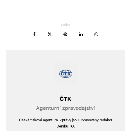
komentáře.
Informujte mě o nových komentářích e-mailem.
Sdílet
Informujte mě o nových příspěvcích e-mailem.
Alternative:
ČTK
Agenturní zpravodajství
Česká tisková agentura. Zprávy jsou upravovány redakcí
Deníku TO.