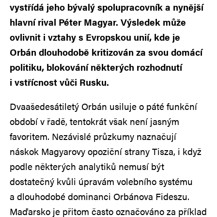
vystřídá jeho bývalý spolupracovník a nynější
hlavní rival Péter Magyar. Výsledek může
ovlivnit i vztahy s Evropskou unií, kde je
Orbán dlouhodobě kritizován za svou domácí
politiku, blokování některých rozhodnutí
i vstřícnost vůči Rusku.
Dvaašedesátiletý Orbán usiluje o páté funkční
období v řadě, tentokrát však není jasným
favoritem. Nezávislé průzkumy naznačují
náskok Magyarovy opoziční strany Tisza, i když
podle některých analytiků nemusí být
dostatečný kvůli úpravám volebního systému
a dlouhodobé dominanci Orbánova Fideszu.
Maďarsko je přitom často označováno za příklad