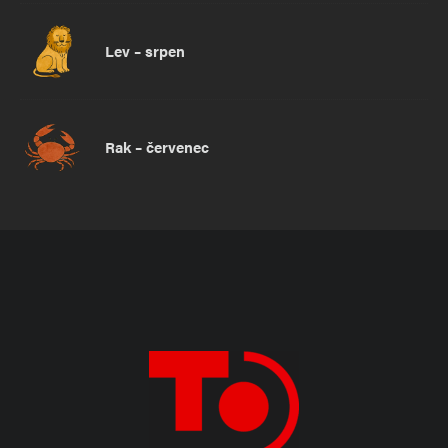
Lev – srpen
Rak – červenec