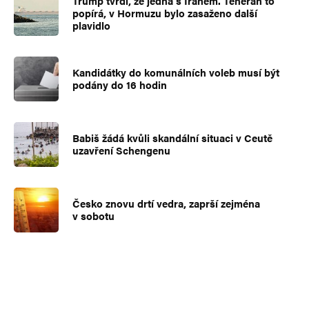
Trump tvrdí, že jedná s Íránem. Teherán to
popírá, v Hormuzu bylo zasaženo další
plavidlo
Kandidátky do komunálních voleb musí být
podány do 16 hodin
Babiš žádá kvůli skandální situaci v Ceutě
uzavření Schengenu
Česko znovu drtí vedra, zaprší zejména
v sobotu