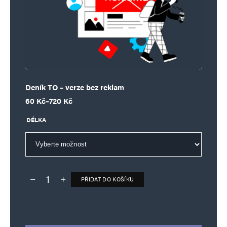
Deník TO – verze bez reklam
Rozpětí cen: 60 Kč až 720 Kč
60
Kč
–
720
Kč
DÉLKA
PŘIDAT DO KOŠÍKU
Deník TO – verze bez reklam množství
Alternative: