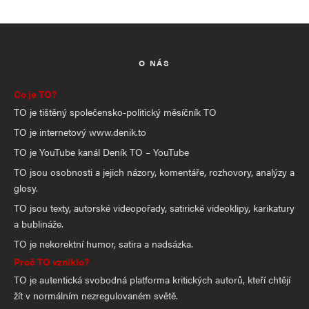
O NÁS
Co je TO?
TO je tištěný společensko-politický měsíčník TO
TO je internetový www.denik.to
TO je YouTube kanál Deník TO – YouTube
TO jsou osobnosti a jejich názory, komentáře, rozhovory, analýzy a
glosy.
TO jsou texty, autorské videopořady, satirické videoklipy, karikatury
a bublináže.
TO je nekorektní humor, satira a nadsázka.
Proč TO vzniklo?
TO je autentická svobodná platforma kritických autorů, kteří chtějí
žít v normálním nezregulovaném světě.