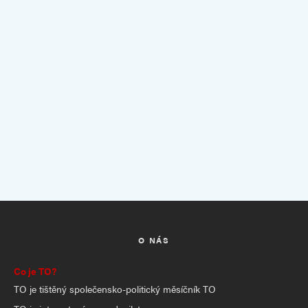
O NÁS
Co je TO?
TO je tištěný společensko-politický měsíčník TO