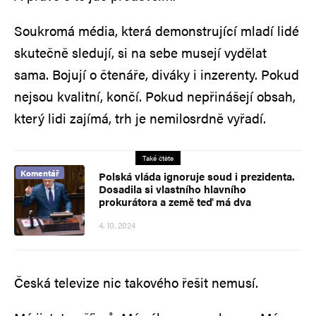
Soukromá média, která demonstrující mladí lidé
skutečně sledují, si na sebe musejí vydělat
sama. Bojují o čtenáře, diváky i inzerenty. Pokud
nejsou kvalitní, končí. Pokud nepřinášejí obsah,
který lidi zajímá, trh je nemilosrdně vyřadí.
Také čtěte
Komentář
Polská vláda ignoruje soud i prezidenta.
Dosadila si vlastního hlavního
prokurátora a země teď má dva
4. 10. 2024
Česká televize nic takového řešit nemusí.