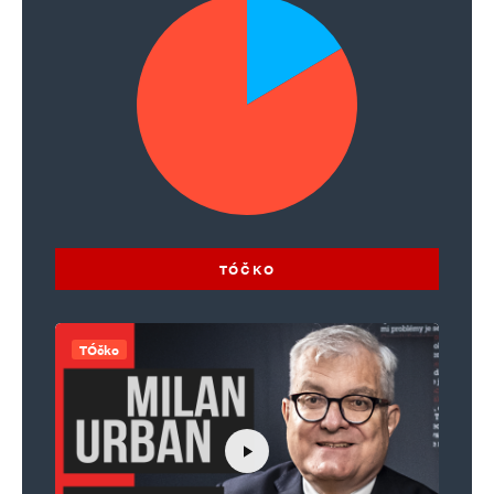
TÓČKO
TÓčko