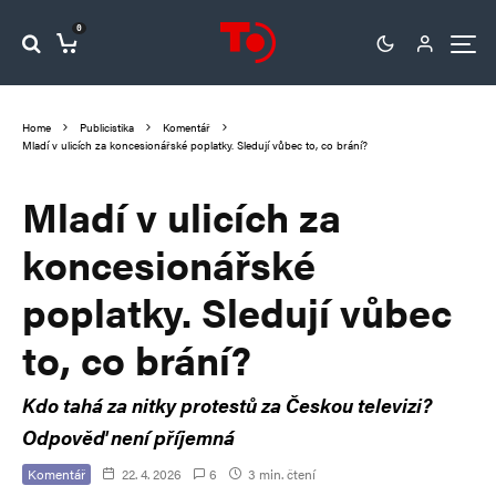
0
Home
Publicistika
Komentář
Mladí v ulicích za koncesionářské poplatky. Sledují vůbec to, co brání?
Mladí v ulicích za
koncesionářské
poplatky. Sledují vůbec
to, co brání?
Kdo tahá za nitky protestů za Českou televizi?
Odpověď není příjemná
Komentář
22. 4. 2026
6
3 min. čtení