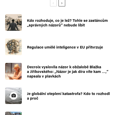
Kdo rozhoduje, co je lež? Tohle se zastáncům
„správných názorů“ nebude líbit
Regulace umělé inteligence v EU přitvrzuje
Decroix vyslovila názor k obžalobě Blažka
a Jiříkovského: „Názor je jak díra víte kam …,“
napsala v plavkách
Je globální oteplení katastrofa? Kdo to rozhodl
a proč