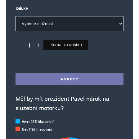
DÉLKA
PŘIDAT DO KOŠÍKU
Deník TO – verze bez reklam množství
Alternative:
ANKETY
Měl by mít prezident Pavel nárok na
služební motorku?
Ano:
235 hlasování
Ne:
1195 hlasování