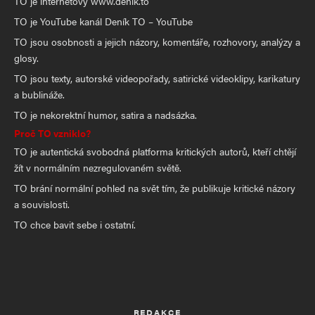
TO je internetový www.denik.to
TO je YouTube kanál Deník TO – YouTube
TO jsou osobnosti a jejich názory, komentáře, rozhovory, analýzy a
glosy.
TO jsou texty, autorské videopořady, satirické videoklipy, karikatury
a bublináže.
TO je nekorektní humor, satira a nadsázka.
Proč TO vzniklo?
TO je autentická svobodná platforma kritických autorů, kteří chtějí
žít v normálním nezregulovaném světě.
TO brání normální pohled na svět tím, že publikuje kritické názory
a souvislosti.
TO chce bavit sebe i ostatní.
REDAKCE