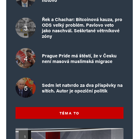
Řek a Chachar: Bitcoinová kauza, pro
ODS velký problém. Pavlovo veto
jako naschvál. Seškrtané větrníkové
zóny
Prague Pride má štěstí, že v Česku
není masová muslimská migrace
Sedm let natvrdo za dva příspěvky na
sítích. Autor je opoziční politik
TÉMA TO