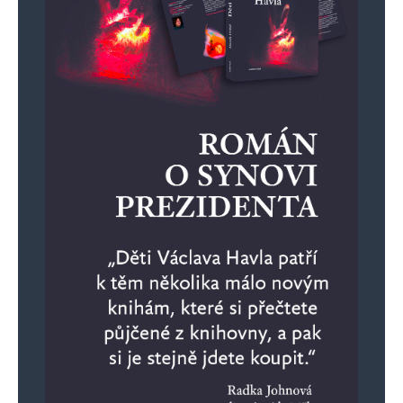
Jméno
*
E-mail
*
Webová stránka
Uložit do prohlížeče jméno, e-mail a webovou stránku pro budoucí
komentáře.
Informujte mě o nových komentářích e-mailem.
Informujte mě o nových příspěvcích e-mailem.
Alternative: