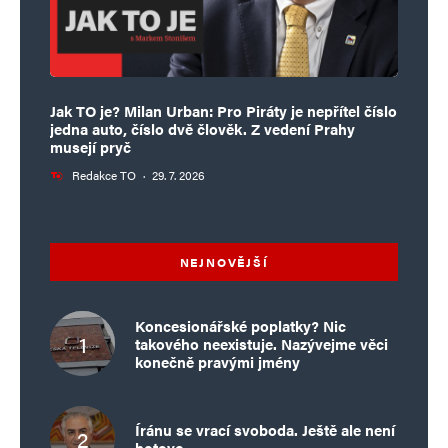
Jak TO je? Milan Urban: Pro Piráty je nepřítel číslo
jedna auto, číslo dvě člověk. Z vedení Prahy
musejí pryč
Redakce TO
·
29. 7. 2026
NEJNOVĚJŠÍ
Koncesionářské poplatky? Nic
takového neexistuje. Nazývejme věci
konečně pravými jmény
Íránu se vrací svoboda. Ještě ale není
hotovo