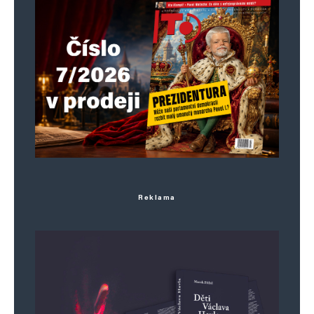
i jeho redaktoři nadmíru iritují. Doporučuji
tedy náš časopis nečíst, nechodit na náš
web a sledovat „správné a demokraticky
vyvážené“ časopisy a media.
Napsat komentář
Vaše e-mailová adresa nebude zveřejněna.
Vyžadované informace jsou
označeny
*
Reklama
Komentář
*