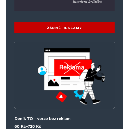
ŽÁDNÉ REKLAMY
Deník TO – verze bez reklam
Rozpětí cen: 60 Kč až 720 Kč
60
Kč
–
720
Kč