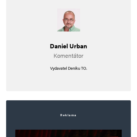
to prostě žeru! Závist, vychcanost, posranost.
Trefa přímo do hnědého. Tam, kde nemají ani
potuchy, co je přednáška, a představují si místo
ní, co jim prostírá velectěný autor: koryto
Daniel Urban
a chutné pomeje zdarma.
Komentátor
Hnědák, uhli.cz, všechny naše plačky, televizní
Vydavatel Deníku TO.
radní, všichni tu sračku poslušně semleli.. Tohle
je to naše porno, svoboda a demokracie!
Daniel Urban
Odpovědět
Reklama
27. 4. 2026 (11:21)
Pane Pšenáku, je zřejmé že vás náš časopis