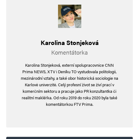
Petr Krahujec
Odpovědět
25. 11. 2025 (5:34)
Autorka ma samozrejme pravdu. Dalsi
donekonecna omilany „talking point“ je, jak
Karolina Stonjeková
Putin je zly a hrozny. To pry je jedina pricina
Komentátorka
valky. Neuskodi si zrekapitulovat, jak se veci ve
Karolina Stonjeková, externí spolupracovnice CNN
skutecnosti maji.
Prima NEWS, XTV i Deníku TO vystudovala politologii,
mezinárodní vztahy, a také obor historická sociologie na
* Americke, atomove rakety na Krymu jsou pro
Karlově univerzitě. Celý profesní život se živí prací v
Rusko SMRTELNYM nebezpecim, existencni
komerčním sektoru a pracuje jako PR konzultantka či
realitní makléřka. Od roku 2019 do roku 2020 byla také
hrozbou. Rusko to nemuze akceptovat o nic vic
komentátorkou FTV Prima.
nez Amerika akceptovala sovetske, atomove
rakety na Kube roku 1962.
* Banderovci v roce 1943 BRUTALNE vyvrazdili