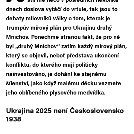
dnech doslova vytáčí do vrtule, tak jsou to
debaty milovníků války o tom, kterak je
Trumpův mírový plán pro Ukrajinu druhý
Mnichov. Ponechme stranou fakt, že pro ně
byl „druhý Mnichov“ zatím každý mírový plán,
který se objevil, neboť představa ukončení
konfliktu, do kterého mají politicky
nainvestováno, je dohání ke stejnému
šílenství, jako když malému děcku vezmete
jeho oblíbeného plyšového medvídka.
Ukrajina 2025 není Československo
1938