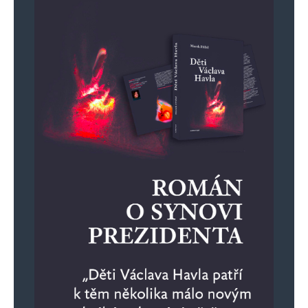
novy, absurdni plan o 19 bodech. Rusko
nemuze vyjednavat s blazny, co meni plan
kazdych par dni.
Petr Krahujec
Odpovědět
25. 11. 2025 (7:23)
Ti, co se zastituji Mnichovem, zaroven tvrdi, ze
„Rusaci“ a naciste spolecne napadli Polsko
v zari 39. To delat nemeli. Valka tedy vzniknout
nemela. V tom pripade bychom byli pod
Protektoratem dodnes.
Mimochodem, neni pravda, ze se nas „všichni“
vykašlali. SSSR nabizel vojenskou pomoc. To je