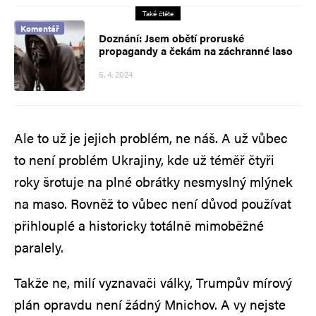
Také čtěte
Komentář
Doznání: Jsem obětí proruské
propagandy a čekám na záchranné laso
5. 4. 2024
Ale to už je jejich problém, ne náš. A už vůbec
to není problém Ukrajiny, kde už téměř čtyři
roky šrotuje na plné obrátky nesmyslný mlýnek
na maso. Rovněž to vůbec není důvod používat
přihlouplé a historicky totálně mimoběžné
paralely.
Takže ne, milí vyznavači války, Trumpův mírový
plán opravdu není žádný Mnichov. A vy nejste