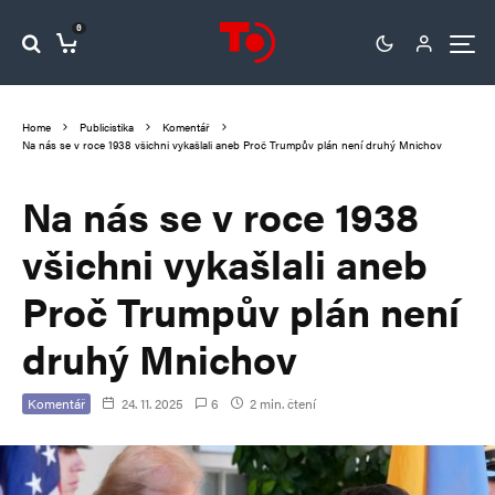
0
Home
Publicistika
Komentář
Na nás se v roce 1938 všichni vykašlali aneb Proč Trumpův plán není druhý Mnichov
Na nás se v roce 1938
všichni vykašlali aneb
Proč Trumpův plán není
druhý Mnichov
Komentář
24. 11. 2025
6
2 min. čtení