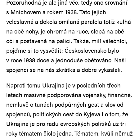
Pozoruhodná je ale jiná věc, tedy ono srovnání
s Mnichovem a rokem 1938. Tato jejich
veleslavná a dokola omílaná paralela totiž kulhá
na obě nohy, je chromá na ruce, slepá na obě
oči a postavená na palici. Takže, milí válečníci,
pojďme si to vysvětlit: Československo bylo
v roce 1938 docela jednoduše obětováno. Naši
spojenci se na nás zkrátka a dobře vykašlali.
Naproti tomu Ukrajina je v posledních třech
letech masivně podporována vojensky, finančně,
nemluvě o tunách podpůrných gest a slov od
spojenců, politických cest do Kyjeva i o tom, že
Ukrajina je pro řadu evropských politiků už tři
roky tématem číslo jedna. Tématem, kvůli němuž