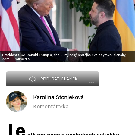
Prezident USA Donald Trump a jeho ukrajinský protějšek Volodymyr Zelenskyj.
Zdroj: Profimedia
PŘEHRÁT ČLÁNEK
Karolina Stonjeková
Komentátorka
J
e
stli mě něco v posledních několika