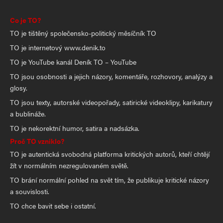
Co je TO?
TO je tištěný společensko-politický měsíčník TO
TO je internetový www.denik.to
TO je YouTube kanál Deník TO – YouTube
TO jsou osobnosti a jejich názory, komentáře, rozhovory, analýzy a
glosy.
TO jsou texty, autorské videopořady, satirické videoklipy, karikatury
a bublináže.
TO je nekorektní humor, satira a nadsázka.
Proč TO vzniklo?
TO je autentická svobodná platforma kritických autorů, kteří chtějí
žít v normálním nezregulovaném světě.
TO brání normální pohled na svět tím, že publikuje kritické názory
a souvislosti.
TO chce bavit sebe i ostatní.