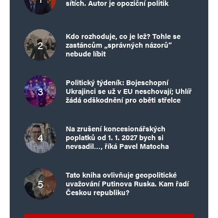
sítích. Autor je opoziční politik
Kdo rozhoduje, co je lež? Tohle se
zastáncům „správných názorů“
nebude líbit
Politický týdeník: Bojeschopní
Ukrajinci se už v EU neschovají; Uhlíř
žádá odškodnění pro oběti střelce
Na zrušení koncesionářských
poplatků od 1. 1. 2027 bych si
nevsadil…, říká Pavel Matocha
Tato kniha ovlivňuje geopolitické
uvažování Putinova Ruska. Kam řadí
Českou republiku?