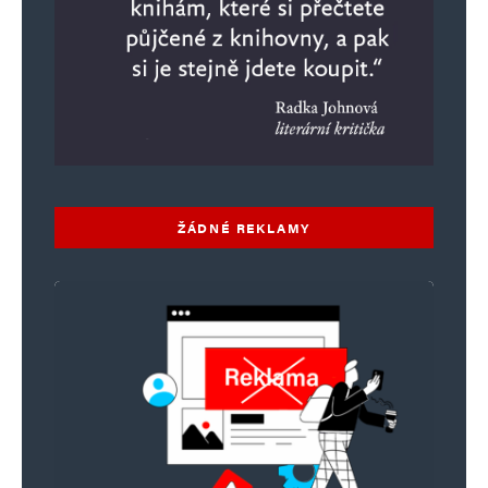
historicky fakt.
Napsat komentář
Vaše e-mailová adresa nebude zveřejněna.
Vyžadované informace jsou
označeny
*
ŽÁDNÉ REKLAMY
Komentář
*