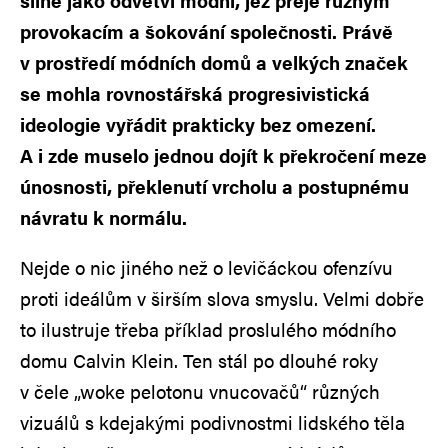
silně jako odvětví módní, jež přeje různým
provokacím a šokování společnosti. Právě
v prostředí módních domů a velkých značek
se mohla rovnostářská progresivistická
ideologie vyřádit prakticky bez omezení.
A i zde muselo jednou dojít k překročení meze
únosnosti, překlenutí vrcholu a postupnému
návratu k normálu.
Nejde o nic jiného než o levičáckou ofenzívu
proti ideálům v širším slova smyslu. Velmi dobře
to ilustruje třeba příklad proslulého módního
domu Calvin Klein. Ten stál po dlouhé roky
v čele „woke pelotonu vnucovačů“ různých
vizuálů s kdejakými podivnostmi lidského těla