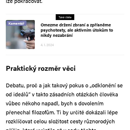
lze pokračovat.
Také čtěte
Komentář
Omezme držení zbraní a zpřísněme
psychotesty, ale aktivním útokům to
nikdy nezabrání
4. 1. 2024
Praktický rozměr věci
Debatu, proč a jak takový pokus o „odklonění se
od ideálů“ v takto zásadních otázkách člověka
vůbec někoho napadl, bych s dovolením
přenechal filozofům. Ti by určitě dokázali lépe
rozklíčovat celou složitost cesty různorodých