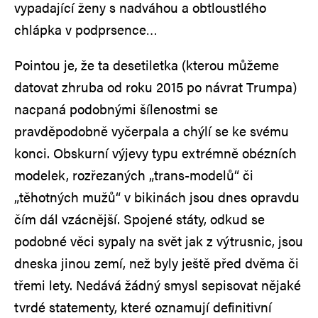
vypadající ženy s nadváhou a obtloustlého
chlápka v podprsence…
Pointou je, že ta desetiletka (kterou můžeme
datovat zhruba od roku 2015 po návrat Trumpa)
nacpaná podobnými šílenostmi se
pravděpodobně vyčerpala a chýlí se ke svému
konci. Obskurní výjevy typu extrémně obézních
modelek, rozřezaných „trans-modelů“ či
„těhotných mužů“ v bikinách jsou dnes opravdu
čím dál vzácnější. Spojené státy, odkud se
podobné věci sypaly na svět jak z výtrusnic, jsou
dneska jinou zemí, než byly ještě před dvěma či
třemi lety. Nedává žádný smysl sepisovat nějaké
tvrdé statementy, které oznamují definitivní