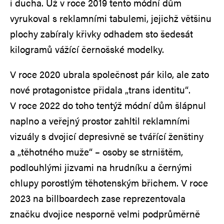
i ducha. Už v roce 2019 tento módní dům
vyrukoval s reklamními tabulemi, jejichž většinu
plochy zabíraly křivky odhadem sto šedesát
kilogramů vážící černošské modelky.
V roce 2020 ubrala společnost pár kilo, ale zato
nové protagonistce přidala „trans identitu“.
V roce 2022 do toho tentýž módní dům šlápnul
naplno a veřejný prostor zahltil reklamními
vizuály s dvojicí depresivně se tvářící ženštiny
a „těhotného muže“ – osoby se strništěm,
podlouhlými jizvami na hrudníku a černými
chlupy porostlým těhotenským břichem. V roce
2023 na billboardech zase reprezentovala
značku dvojice nesporně velmi podprůměrně