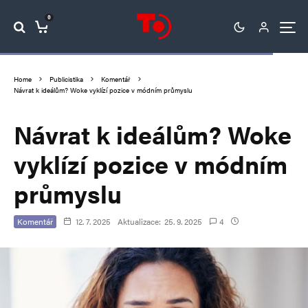
0
Home
Publicistika
Komentář
Návrat k ideálům? Woke vyklízí pozice v módním průmyslu
Návrat k ideálům? Woke
vyklízí pozice v módním
průmyslu
Komentář
12. 7. 2025
Aktualizace:
25. 9. 2025
4