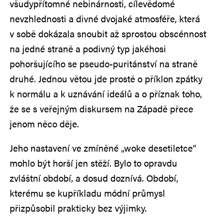
všudypřítomné nebinárnosti, cílevědomé
nevzhlednosti a divné dvojaké atmosféře, která
v sobě dokázala snoubit až sprostou obscénnost
na jedné straně a podivný typ jakéhosi
pohoršujícího se pseudo-puritánství na straně
druhé. Jednou větou jde prostě o příklon zpátky
k normálu a k uznávání ideálů a o příznak toho,
že se s veřejným diskursem na Západě přece
jenom něco děje.
Jeho nastavení ve zmíněné „woke desetiletce“
mohlo být horší jen stěží. Bylo to opravdu
zvláštní období, a dosud doznívá. Období,
kterému se kupříkladu módní průmysl
přizpůsobil prakticky bez výjimky.