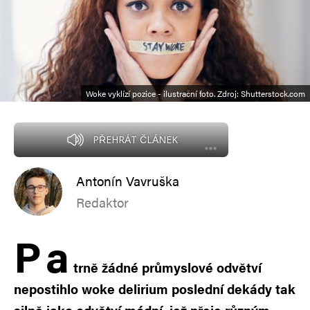
Woke vyklízí pozice - ilustrační foto. Zdroj: Shutterstock.com
PŘEHRÁT ČLÁNEK
Antonín Vavruška
Redaktor
P
a
trně žádné průmyslové odvětví
nepostihlo woke delirium poslední dekády tak