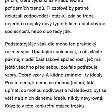
příčin, která vyústila až v sadu těchto
pofiderních trendů. Filozofové by patrně
dokázali zodpovědět i otázku, zda se třeba
nejedná o nějaký nový typ nihilismu blahobytné
společnosti, nebo o co tedy jde…
Podstatnější je však dle mého ten praktický
rozměr věci. Upadající společnost, a obzvláště
pak nejmladší část takové společnosti, jež má
ještě všechno před sebou, zoufale potřebuje
vzory. Dobré vzory. A klidně zmiňme i ty ideály.
Prostě něco, k čemu se mohou (mladí) lidé
upínat, co mohou obdivovat a následovat, byť se
většina z nich danému ideálu nikdy nevyrovná.
Když to v této konkrétní otázce trošku