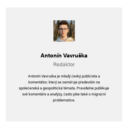
průměru, podprůměru či bizáru jako odpor vůči
kráse a harmonii. Uměle se protlačuje rovnost
až po hlásání neexistence dobra a zla
(východisko satanismu). Tyhle tendence buď
časem vyšumí, anebo společnost zničí.
Z filozoficko-teologického hlediska to je odpor
Antonín Vavruška
vůči kráse stvoření, jejímž zdrojem je
Redaktor
svrchovaná realita ve své duální mužské
a ženské podobě, jíž jsou lidské bytosti malými
Antonín Vavruška je mladý český publicista a
vzorky.
komentátor, který se zaměřuje především na
společenská a geopolitická témata. Pravidelně publikuje
své komentáře a analýzy, často píše také o migrační
problematice.
Napsat komentář
Vaše e-mailová adresa nebude zveřejněna.
Vyžadované informace jsou
označeny
*