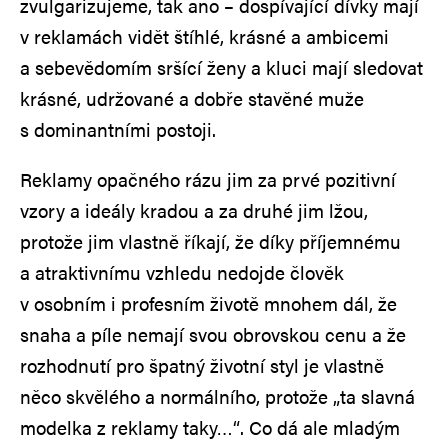
zvulgarizujeme, tak ano – dospívající dívky mají
v reklamách vidět štíhlé, krásné a ambicemi
a sebevědomím sršící ženy a kluci mají sledovat
krásné, udržované a dobře stavěné muže
s dominantními postoji.
Reklamy opačného rázu jim za prvé pozitivní
vzory a ideály kradou a za druhé jim lžou,
protože jim vlastně říkají, že díky příjemnému
a atraktivnímu vzhledu nedojde člověk
v osobním i profesním životě mnohem dál, že
snaha a píle nemají svou obrovskou cenu a že
rozhodnutí pro špatný životní styl je vlastně
něco skvělého a normálního, protože „ta slavná
modelka z reklamy taky…“. Co dá ale mladým