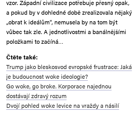
vzor. Západní civilizace potřebuje přesný opak,
a pokud by v dohledné době zrealizovala nějaký
„obrat k ideálům“, nemusela by na tom být
vůbec tak zle. A jednotlivostmi a banálnějšími
položkami to začíná…
Čtěte také:
Trump jako bleskosvod evropské frustrace: Jaká
je budoucnost woke ideologie?
Go woke, go broke. Korporace najednou
dostávají zdravý rozum
Dvojí pohled woke levice na vraždy a násilí