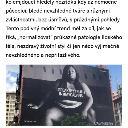
kolemjdoucí hleděly nezřídka kdy až nemocně
působící, bledé nevzhledné tváře s různými
zvláštnostmi, bez úsměvů, s prázdnými pohledy.
Tento podivný módní trend měl za cíl, jak se
říká, „normalizovat“ průkazné patologie lidského
těla, nezdravý životní styl či jen něco výjimečně
nevzhledného a nepřitažlivého.