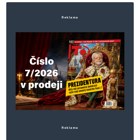
Komentář
*
Reklama
Jméno
*
E-mail
*
Webová stránka
Reklama
Uložit do prohlížeče jméno, e-mail a webovou stránku pro budoucí