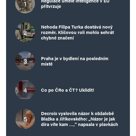
Regulace umělé inteligence v EU
přitvrzuje
Nehoda Filipa Turka dostává nový
rozměr. Klíčovou roli mohlo sehrát
chybné značení
Praha je v bydlení na posledním
místě
Co po ČRo a ČT? Uklidit!
Decroix vyslovila názor k obžalobě
Blažka a Jiříkovského: „Názor je jak
díra víte kam …,“ napsala v plavkách