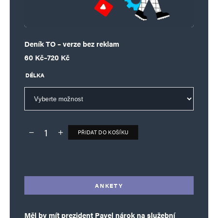
Deník TO – verze bez reklam
Rozpětí cen: 60 Kč až 720 Kč
60
Kč
–
720
Kč
DÉLKA
PŘIDAT DO KOŠÍKU
Deník TO – verze bez reklam množství
Alternative:
ANKETY
Měl by mít prezident Pavel nárok na služební