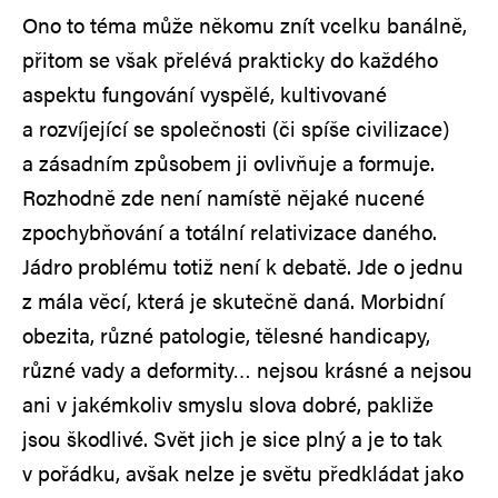
Ono to téma může někomu znít vcelku banálně,
přitom se však přelévá prakticky do každého
aspektu fungování vyspělé, kultivované
a rozvíjející se společnosti (či spíše civilizace)
a zásadním způsobem ji ovlivňuje a formuje.
Rozhodně zde není namístě nějaké nucené
zpochybňování a totální relativizace daného.
Jádro problému totiž není k debatě. Jde o jednu
z mála věcí, která je skutečně daná. Morbidní
obezita, různé patologie, tělesné handicapy,
různé vady a deformity… nejsou krásné a nejsou
ani v jakémkoliv smyslu slova dobré, pakliže
jsou škodlivé. Svět jich je sice plný a je to tak
v pořádku, avšak nelze je světu předkládat jako