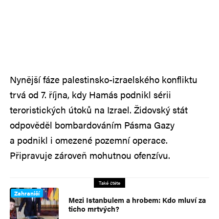
Nynější fáze palestinsko-izraelského konfliktu
trvá od 7. října, kdy Hamás podnikl sérii
teroristických útoků na Izrael. Židovský stát
odpověděl bombardováním Pásma Gazy
a podnikl i omezené pozemní operace.
Připravuje zároveň mohutnou ofenzívu.
Také čtěte
Zahraničí
Mezi Istanbulem a hrobem: Kdo mluví za
ticho mrtvých?