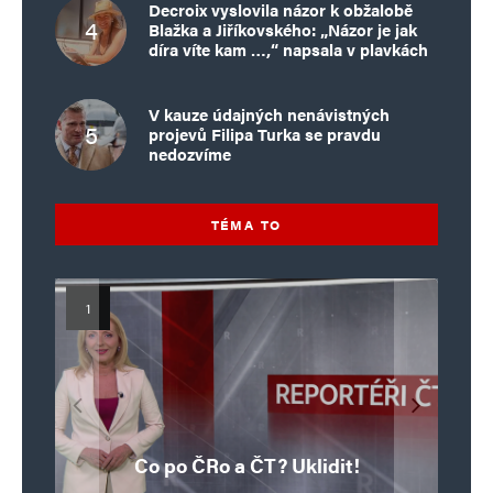
Decroix vyslovila názor k obžalobě
Blažka a Jiříkovského: „Názor je jak
díra víte kam …,“ napsala v plavkách
V kauze údajných nenávistných
projevů Filipa Turka se pravdu
nedozvíme
TÉMA TO
Islamistický teror v EU, 6. díl:
Mýty o Václavu Klausovi:
Vymíráme a politici lžou:
Islamistický teror v EU, 5. díl:
Brutální poprava 85letého
Pivo, jazz, hádky, loajalita
porodnost nezachrání
katolického kněze Jacquese
Pim Fortuyn: Muž, který se
Krvavé oslavy pádu Bastily
dotace, byty ani zkrácené
i humor. Jakl boří legendy
Co po ČRo a ČT? Uklidit!
o bývalém prezidentovi
nestihl stát premiérem
Hamela
úvazky
v Nice