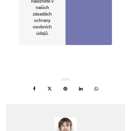
naleznete v
našich
zásadách
ochrany
osobních
údajů
.
Jméno
*
E-mail
*
Webová stránka
Sdílet
Uložit do prohlížeče jméno, e-mail a webovou stránku pro budoucí
komentáře.
Informujte mě o nových komentářích e-mailem.
Informujte mě o nových příspěvcích e-mailem.