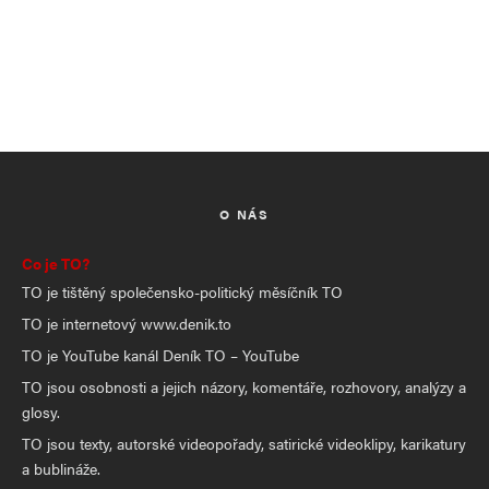
O NÁS
Co je TO?
TO je tištěný společensko-politický měsíčník TO
TO je internetový www.denik.to
TO je YouTube kanál Deník TO – YouTube
TO jsou osobnosti a jejich názory, komentáře, rozhovory, analýzy a
glosy.
TO jsou texty, autorské videopořady, satirické videoklipy, karikatury
a bublináže.