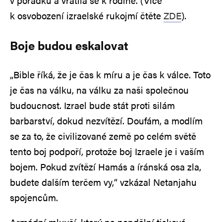
v pořádku a vrátila se k rodině. (Více
k osvobození izraelské rukojmí čtěte
ZDE
).
Boje budou eskalovat
„Bible říká, že je čas k míru a je čas k válce. Toto
je čas na válku, na válku za naši společnou
budoucnost. Izrael bude stát proti silám
barbarství, dokud nezvítězí. Doufám, a modlím
se za to, že civilizované země po celém světě
tento boj podpoří, protože boj Izraele je i vaším
bojem. Pokud zvítězí Hamás a íránská osa zla,
budete dalším terčem vy,“ vzkázal Netanjahu
spojencům.