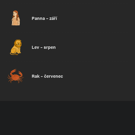
Panna – září
Lev – srpen
Rak – červenec