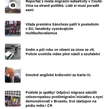
Reportáž z místa migrační katastrofy v Ceutě:
Vina na straně politiků. Lidé si musí poradit
sami
Vláda premiéra Sáncheze patří k posledním
v EU, fanaticky vyznávajícím
multikulturalismus
Sedm a půl roku ve vězení za únos ze cti.
Policie uvolnila video plné násilí a zoufalství
Smutné anglické království za Karla III.
Pošlete je zpátky! Odpůrci migrace založili
celoevropskou protiimigrační iniciativu a nyní
demonstrovali v Bruselu. Své zástupce na
pódiu měla i ČR