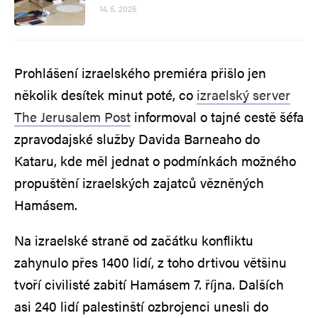
14. 5. 2025
Prohlášení izraelského premiéra přišlo jen
několik desítek minut poté, co
izraelský server
The Jerusalem Post
informoval o tajné cestě šéfa
zpravodajské služby Davida Barneaho do
Kataru, kde měl jednat o podmínkách možného
propuštění izraelských zajatců vězněných
Hamásem.
Na izraelské straně od začátku konfliktu
zahynulo přes 1400 lidí, z toho drtivou většinu
tvoří civilisté zabití Hamásem 7. října. Dalších
asi 240 lidí palestinští ozbrojenci unesli do