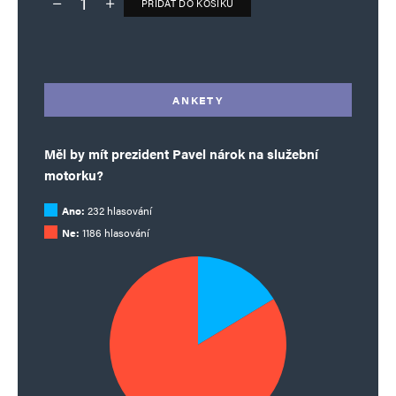
PŘIDAT DO KOŠÍKU
Deník TO – verze bez reklam množství
Alternative:
ANKETY
Měl by mít prezident Pavel nárok na služební
motorku?
Ano:
232 hlasování
Ne:
1186 hlasování