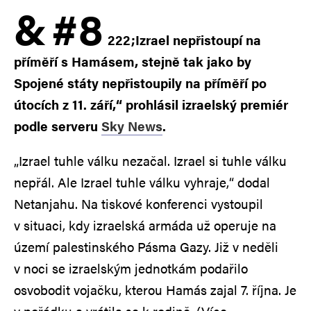
&
#8
222;Izrael nepřistoupí na
příměří s Hamásem, stejně tak jako by
Spojené státy nepřistoupily na příměří po
útocích z 11. září,“ prohlásil izraelský premiér
podle serveru
Sky News
.
„Izrael tuhle válku nezačal. Izrael si tuhle válku
nepřál. Ale Izrael tuhle válku vyhraje,“ dodal
Netanjahu. Na tiskové konferenci vystoupil
v situaci, kdy izraelská armáda už operuje na
území palestinského Pásma Gazy. Již v neděli
v noci se izraelským jednotkám podařilo
osvobodit vojačku, kterou Hamás zajal 7. října. Je