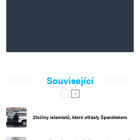
Související
Zločiny islamistů, které otřásly Španělskem