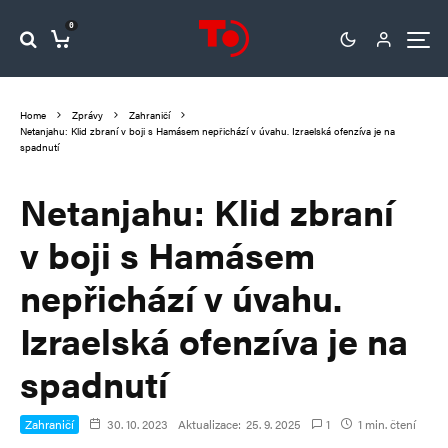
0
Home
Zprávy
Zahraničí
Netanjahu: Klid zbraní v boji s Hamásem nepřichází v úvahu. Izraelská ofenzíva je na
spadnutí
Netanjahu: Klid zbraní
v boji s Hamásem
nepřichází v úvahu.
Izraelská ofenzíva je na
spadnutí
Zahraničí
30. 10. 2023
Aktualizace:
25. 9. 2025
1
1 min. čtení