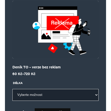
Deník TO – verze bez reklam
Rozpětí cen: 60 Kč až 720 Kč
60
Kč
–
720
Kč
DÉLKA