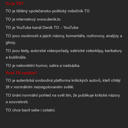
Co je TO?
TO je tištěný společensko-politický měsíčník TO
TO je internetový www.denik.to
TO je YouTube kanál Deník TO – YouTube
TO jsou osobnosti a jejich názory, komentáře, rozhovory, analýzy a
glosy.
TO jsou texty, autorské videopořady, satirické videoklipy, karikatury
a bublináže.
TO je nekorektní humor, satira a nadsázka.
Proč TO vzniklo?
TO je autentická svobodná platforma kritických autorů, kteří chtějí
žít v normálním nezregulovaném světě.
TO brání normální pohled na svět tím, že publikuje kritické názory
a souvislosti.
TO chce bavit sebe i ostatní.