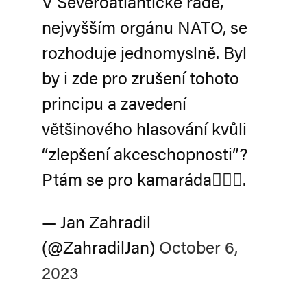
V Severoatlantické radě,
nejvyšším orgánu NATO, se
rozhoduje jednomyslně. Byl
by i zde pro zrušení tohoto
principu a zavedení
většinového hlasování kvůli
“zlepšení akceschopnosti”?
Ptám se pro kamaráda🤷🏻‍♂️.
— Jan Zahradil
(@ZahradilJan)
October 6,
2023