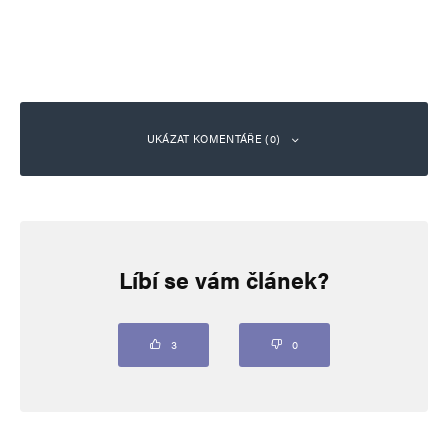
UKÁZAT KOMENTÁŘE (0)
Napsat komentář
Líbí se vám článek?
Vaše e-mailová adresa nebude zveřejněna.
Vyžadované informace jsou
označeny
*
Komentář
*
3
0