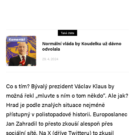
Také čtěte
Komentář
Normální vláda by Koudelku už dávno
odvolala
29. 4. 2024
Co s tím? Bývalý prezident Václav Klaus by
možná řekl „mluvte s ním o tom někdo“. Ale jak?
Hrad je podle znalých situace nejméně
přístupný v polistopadové historii. Europoslanec
Jan Zahradil to přesto zkouší alespoň přes
sociální sítě. Na X (dříve Twitteru) to zkusil