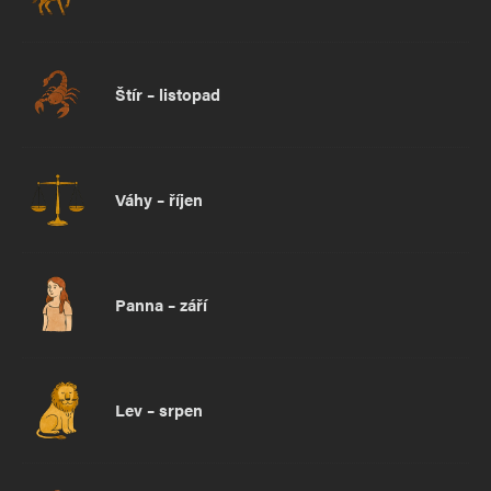
Štír – listopad
Váhy – říjen
Panna – září
Lev – srpen