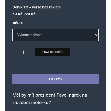
Deník TO – verze bez reklam
Rozpětí cen: 60 Kč až 720 Kč
60
Kč
–
720
Kč
DÉLKA
PŘIDAT DO KOŠÍKU
Deník TO – verze bez reklam množství
Alternative:
ANKETY
Měl by mít prezident Pavel nárok na
služební motorku?