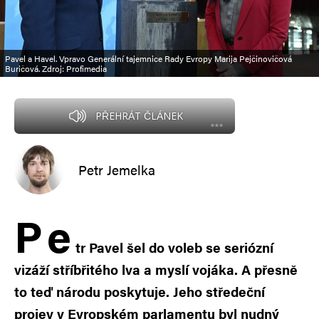
Pavel a Havel. Vpravo Generální tajemnice Rady Evropy Marija Pejčinovičová
Buričová. Zdroj: Profimedia
PŘEHRÁT ČLÁNEK
Petr Jemelka
P
e
tr Pavel šel do voleb se seriózní
vizáží stříbřitého lva a myslí vojáka. A přesně
to teď národu poskytuje. Jeho středeční
projev v Evropském parlamentu byl nudný