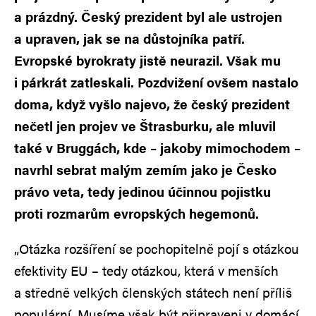
a prázdný. Český prezident byl ale ustrojen
a upraven, jak se na důstojníka patří.
Evropské byrokraty jistě neurazil. Však mu
i párkrát zatleskali. Pozdvižení ovšem nastalo
doma, když vyšlo najevo, že český prezident
nečetl jen projev ve Štrasburku, ale mluvil
také v Bruggách, kde – jakoby mimochodem –
navrhl sebrat malým zemím jako je Česko
právo veta, tedy jedinou účinnou pojistku
proti rozmarům evropských hegemonů.
„Otázka rozšíření se pochopitelně pojí s otázkou
efektivity EU – tedy otázkou, která v menších
a středně velkých členských státech není příliš
populární. Musíme však být připraveni v domácí