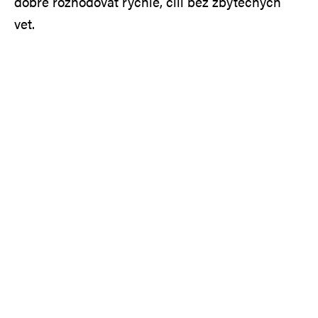
dobré rozhodovat rychle, čili bez zbytečných
vet.