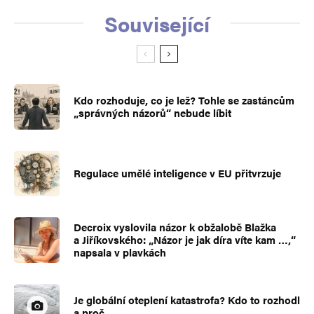
Související
Kdo rozhoduje, co je lež? Tohle se zastáncům
„správných názorů“ nebude líbit
Regulace umělé inteligence v EU přitvrzuje
Decroix vyslovila názor k obžalobě Blažka
a Jiříkovského: „Názor je jak díra víte kam …,“
napsala v plavkách
Je globální oteplení katastrofa? Kdo to rozhodl
a proč