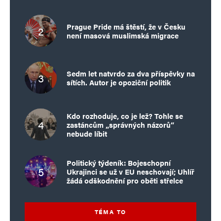
Prague Pride má štěstí, že v Česku
není masová muslimská migrace
Sedm let natvrdo za dva příspěvky na
sítích. Autor je opoziční politik
Kdo rozhoduje, co je lež? Tohle se
zastáncům „správných názorů“
nebude líbit
Politický týdeník: Bojeschopní
Ukrajinci se už v EU neschovají; Uhlíř
žádá odškodnění pro oběti střelce
TÉMA TO