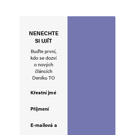
NENECHTE
Jméno
*
SI UJÍT
Buďte první,
kdo se dozví
o nových
E-mail
*
Webová stránka
článcích
Deníku TO
Uložit do prohlížeče jméno, e-mail a webovou stránku pro budoucí
komentáře.
Informujte mě o nových komentářích e-mailem.
Informujte mě o nových příspěvcích e-mailem.