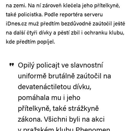
na zemi. Na ní zároveň klečela jeho přítelkyně,
také policistka. Podle reportéra serveru
iDnes.cz muž předtím bezdůvodně zaútočil ještě
na další čtyři dívky a pěstí zbil i ochranku klubu,
kde předtím popíjel.
Opilý policajt ve slavnostní
uniformě brutálně zaútočil na
devatenáctiletou dívku,
pomáhala mu i jeho
přítelkyně, také strážkyně
zákona. Všichni byli na akci
v pražském klubu Phenomen.