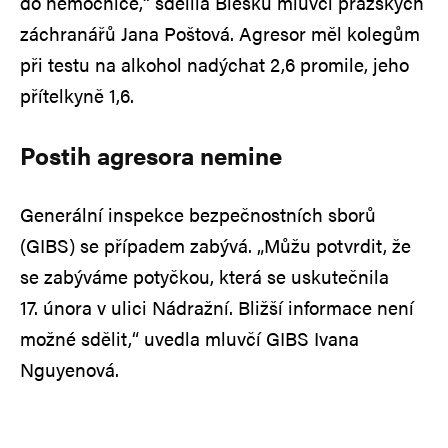
do nemocnice,“ sdělila Blesku mluvčí pražských
záchranářů Jana Poštová. Agresor měl kolegům
při testu na alkohol nadýchat 2,6 promile, jeho
přítelkyně 1,6.
Postih agresora nemine
Generální inspekce bezpečnostních sborů
(GIBS) se případem zabývá. „Můžu potvrdit, že
se zabýváme potyčkou, která se uskutečnila
17. února v ulici Nádražní. Bližší informace není
možné sdělit,“ uvedla mluvčí GIBS Ivana
Nguyenová.