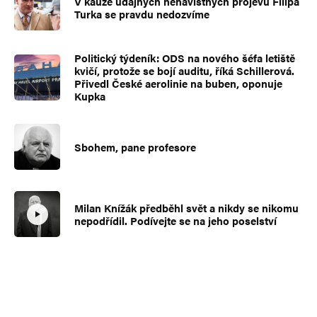
V kauze údajných nenávistných projevů Filipa
Turka se pravdu nedozvíme
Politický týdeník: ODS na nového šéfa letiště
kvičí, protože se bojí auditu, říká Schillerová.
Přivedl České aerolinie na buben, oponuje
Kupka
Sbohem, pane profesore
Milan Knížák předběhl svět a nikdy se nikomu
nepodřídil. Podívejte se na jeho poselství