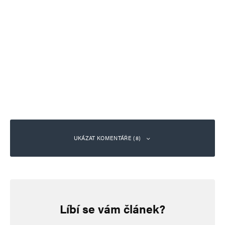
UKÁZAT KOMENTÁŘE (8)
René Duží
Odpovědět
14. 3. 2024 (16:24)
Líbí se vám článek?