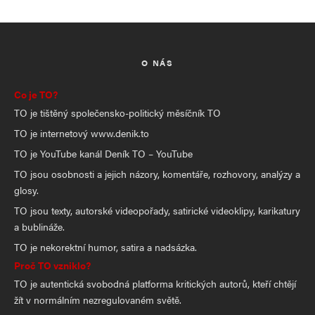
O NÁS
Co je TO?
TO je tištěný společensko-politický měsíčník TO
TO je internetový www.denik.to
TO je YouTube kanál Deník TO – YouTube
TO jsou osobnosti a jejich názory, komentáře, rozhovory, analýzy a
glosy.
TO jsou texty, autorské videopořady, satirické videoklipy, karikatury
a bublináže.
TO je nekorektní humor, satira a nadsázka.
Proč TO vzniklo?
TO je autentická svobodná platforma kritických autorů, kteří chtějí
žít v normálním nezregulovaném světě.