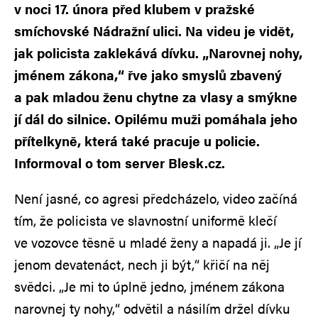
v noci 17. února před klubem v pražské
smíchovské Nádražní ulici. Na videu je vidět,
jak policista zaklekává dívku. „Narovnej nohy,
jménem zákona,“ řve jako smyslů zbavený
a pak mladou ženu chytne za vlasy a smýkne
jí dál do silnice. Opilému muži pomáhala jeho
přítelkyně, která také pracuje u policie.
Informoval o tom server Blesk.cz.
Není jasné, co agresi předcházelo, video začíná
tím, že policista ve slavnostní uniformě klečí
ve vozovce těsně u mladé ženy a napadá ji. „Je jí
jenom devatenáct, nech ji být,“ křičí na něj
svědci. „Je mi to úplně jedno, jménem zákona
narovnej ty nohy,“ odvětil a násilím držel dívku