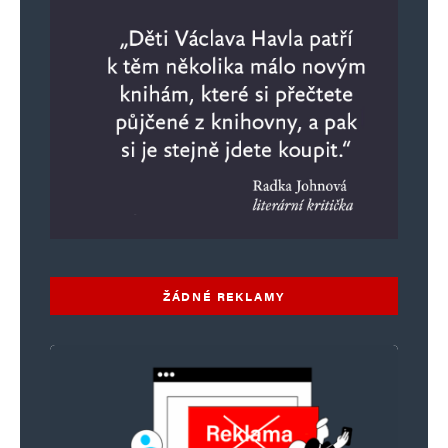
Jméno
*
E-mail
*
Webová stránka
ŽÁDNÉ REKLAMY
Uložit do prohlížeče jméno, e-mail a webovou stránku pro budoucí
komentáře.
Informujte mě o nových komentářích e-mailem.