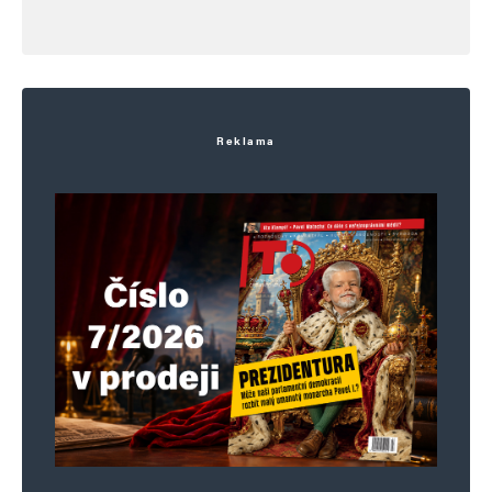
tak si jej najdu a zmlátím jej do
bezvědomí, hajzla ropušáckého. Stejně
tak tu jeho běhnu. Je čas na činy.
Reklama
Bivoj
Odpovědět
15. 3. 2024 (13:07)
A to prej maj policajti psychotesty.
Palo
Odpovědět
14. 3. 2024 (19:17)
MAGOR.
Vožralej MAGOR!