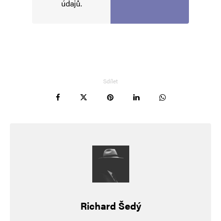
údajů
.
měsíc po události.
René Duží
Odpovědět
14. 3. 2024 (17:02)
Sdílet
Však jo 🙂 Teď je potřeba policistovi pomoci
zmizet z médií a pak ho ochránit před
trestem 🙂
Čech
Odpovědět
14. 3. 2024 (21:53)
Richard Šedý
Být přítelem nebo příbuzným napadené