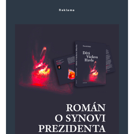
Nějakej borec by mu měl vysvětlit zásady
Reklama
slušného chování!
Čech
Odpovědět
14. 3. 2024 (21:39)
Ryby smrdí od hlavy. Hnůj je třeba vykydat!
Napsat komentář
Vaše e-mailová adresa nebude zveřejněna.
Vyžadované informace jsou
označeny
*
Komentář
*