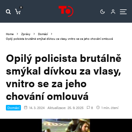
0
Home
Zprávy
Domácí
Opilý policista brutálně smýkal dívkou za vlasy, vnitro se za jeho chování omlouvá
Opilý policista brutálně
smýkal dívkou za vlasy,
vnitro se za jeho
chování omlouvá
Domácí
14. 3. 2024
Aktualizace:
25. 9. 2025
8
1 min. čtení