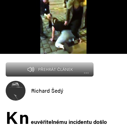
PŘEHRÁT ČLÁNEK
Richard Šedý
K
n
euvěřitelnému incidentu došlo