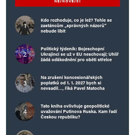
NEJNOVĚJŠÍ
Kdo rozhoduje, co je lež? Tohle se
zastáncům „správných názorů“
nebude líbit
Politický týdeník: Bojeschopní
Ukrajinci se už v EU neschovají; Uhlíř
žádá odškodnění pro oběti střelce
Na zrušení koncesionářských
poplatků od 1. 1. 2027 bych si
nevsadil…, říká Pavel Matocha
Tato kniha ovlivňuje geopolitické
uvažování Putinova Ruska. Kam řadí
Českou republiku?