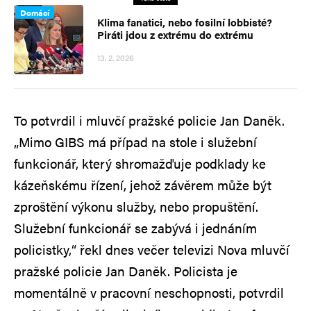
Domácí
Klima fanatici, nebo fosilní lobbisté?
Piráti jdou z extrému do extrému
13. 2. 2026
To potvrdil i mluvčí pražské policie Jan Daněk.
„Mimo GIBS má případ na stole i služební
funkcionář, který shromažďuje podklady ke
kázeňskému řízení, jehož závěrem může být
zproštění výkonu služby, nebo propuštění.
Služební funkcionář se zabývá i jednáním
policistky,“ řekl dnes večer televizi Nova mluvčí
pražské policie Jan Daněk. Policista je
momentálně v pracovní neschopnosti, potvrdil