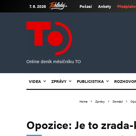
7. 8. 2026
Počasí
Ankety
Předplatn
Online deník měsíčníku TO
VIDEA
ZPRÁVY
PUBLICISTIKA
ROZHOVO
Home
Zprávy
Domácí
Opoz
Opozice: Je to zrada-