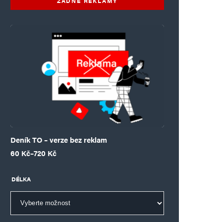
ŽÁDNÉ REKLAMY
Deník TO – verze bez reklam
Rozpětí cen: 60 Kč až 720 Kč
60
Kč
–
720
Kč
DÉLKA