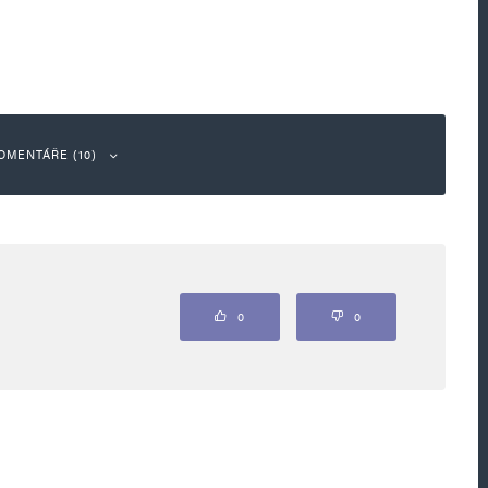
OMENTÁŘE (10)
Odpovědět
0
0
tečně kvalifikovaným, za to se zdá být
o neví, co podepsal?! Když si uprchlíka
uset zaplatit. Pak budou říkat, že na to nejsou
íka přijmout. Navíc nechápu, proč by by ČR
 nezvládly žádné jiné země. To, co ukazuje