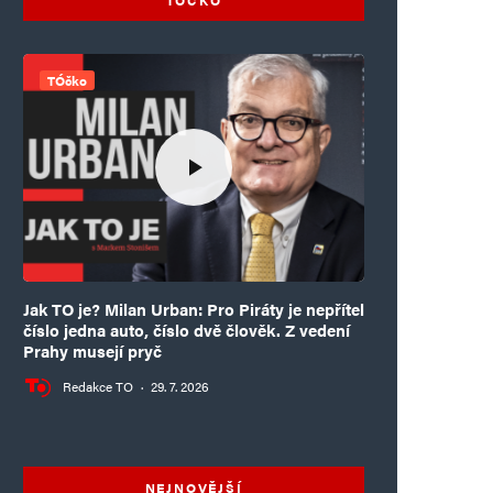
TÓčko
Jak TO je? Milan Urban: Pro Piráty je nepřítel
číslo jedna auto, číslo dvě člověk. Z vedení
Prahy musejí pryč
Redakce TO
·
29. 7. 2026
NEJNOVĚJŠÍ