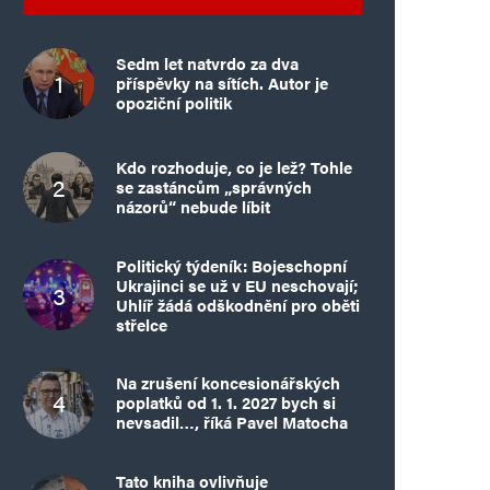
Sedm let natvrdo za dva
příspěvky na sítích. Autor je
opoziční politik
Kdo rozhoduje, co je lež? Tohle
se zastáncům „správných
názorů“ nebude líbit
Politický týdeník: Bojeschopní
Ukrajinci se už v EU neschovají;
Uhlíř žádá odškodnění pro oběti
střelce
Na zrušení koncesionářských
poplatků od 1. 1. 2027 bych si
nevsadil…, říká Pavel Matocha
Tato kniha ovlivňuje