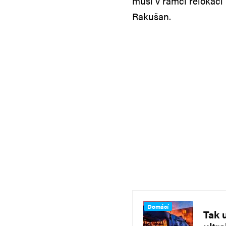
musí v rámci relokací 
Rakušan.
Domácí
Tak 