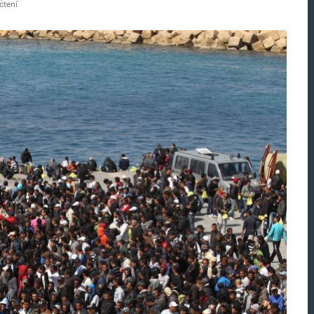
čtení