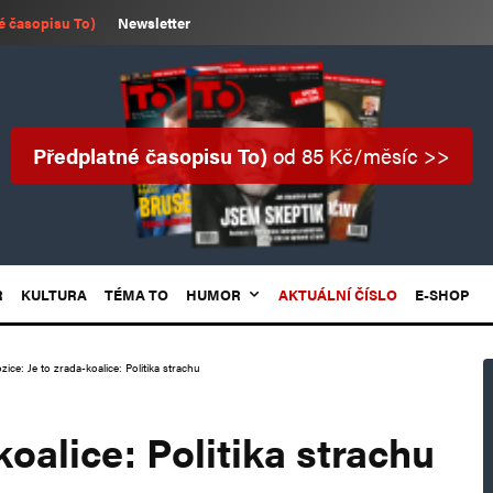
é časopisu To)
Newsletter
Předplatné časopisu To)
od 85 Kč/měsíc >>
R
KULTURA
TÉMA TO
HUMOR
AKTUÁLNÍ ČÍSLO
E-SHOP
ice: Je to zrada-koalice: Politika strachu
koalice: Politika strachu