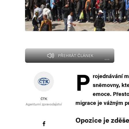
PŘEHRÁT ČLÁNEK
P
rojednávání 
sněmovny, kter
emoce. Přesto
ČTK
migrace je vážným 
Agenturní zpravodajství
Opozice je zděš