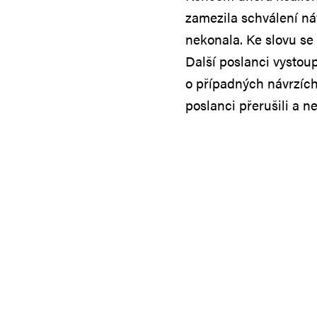
zamezila schválení n
nekonala. Ke slovu se 
Další poslanci vystou
o případných návrzíc
poslanci přerušili a n