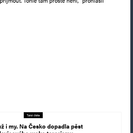
přijmout. Tohle tam prostě není,“ prohlásil
Také čtěte
už i my. Na Česko dopadla pěst