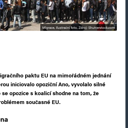
Migrace, Ilustrační foto, Zdroj: Shutterstock.com
migračního paktu EU na mimořádném jednání
ou iniciovalo opoziční Ano, vyvolalo silné
 se opozice s koalicí shodne na tom, že
problémem současné EU.
ena