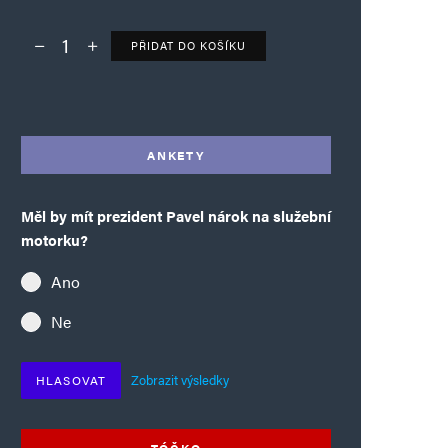
PŘIDAT DO KOŠÍKU
Deník TO – verze bez reklam množství
Alternative:
ANKETY
Měl by mít prezident Pavel nárok na služební
motorku?
Ano
Ne
Zobrazit výsledky
HLASOVAT
TÓČKO