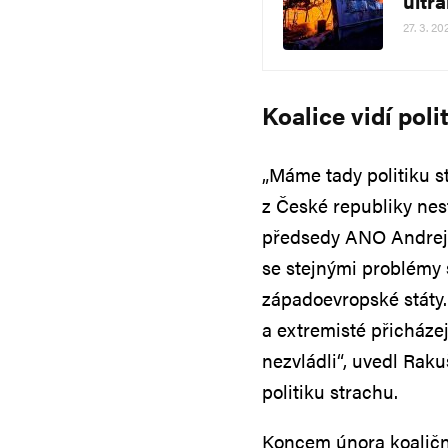
ultr
27. 3. 20
Koalice vidí poli
„Máme tady politiku st
z České republiky nes
předsedy ANO Andreje
se stejnými problémy 
západoevropské státy.
a extremisté přicházej
nezvládli“, uvedl Raku
politiku strachu.
Koncem února koaliční