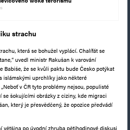
alevicového woke terorismu
26
tiku strachu
rachu, která se bohužel vyplácí. Chalífát se
tane,“ uvedl ministr Rakušan k varování
 Babiše, že se kvůli paktu bude Česko potýkat
s islámskými uprchlíky jako některé
 „Neboť v ČR tyto problémy nejsou, populisté
í se šokujícími obrázky z ciziny, kde migraci
šan, který je přesvědčený, že opozice předvádí
 většina po úvodní zhruba pětihodinové diskusi