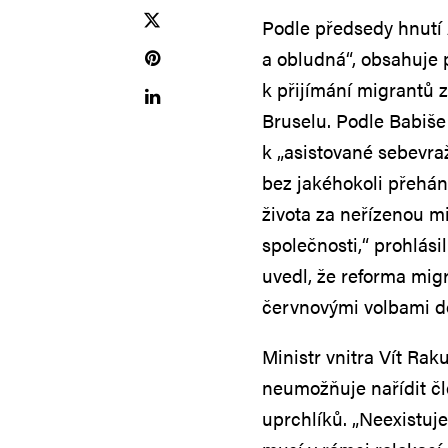
Podle předsedy hnutí
a obludná“, obsahuje 
k přijímání migrantů 
Bruselu. Podle Babiše 
k „asistované sebevra
bez jakéhokoli přehán
života za neřízenou mi
společnosti,“ prohlási
uvedl, že reforma mi
červnovými volbami d
Ministr vnitra Vít Raku
neumožňuje nařídit čl
uprchlíků. „Neexistuj