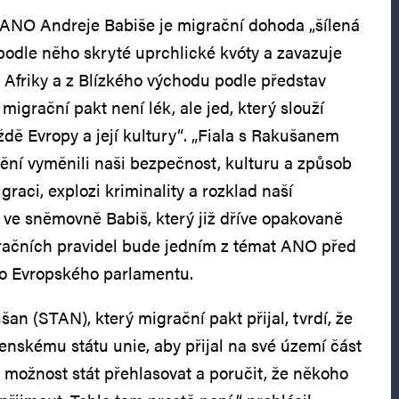
 ANO Andreje Babiše je migrační dohoda „šílená
podle něho skryté uprchlické kvóty a zavazuje
z Afriky a z Blízkého východu podle představ
migrační pakt není lék, ale jed, který slouží
ždě Evropy a její kultury“. „Fiala s Rakušanem
ění vyměnili naši bezpečnost, kulturu a způsob
graci, explozi kriminality a rozklad naší
l ve sněmovně Babiš, který již dříve opakovaně
gračních pravidel bude jedním z témat ANO před
o Evropského parlamentu.
šan (STAN), který migrační pakt přijal, tvrdí, že
enskému státu unie, aby přijal na své území část
e možnost stát přehlasovat a poručit, že někoho