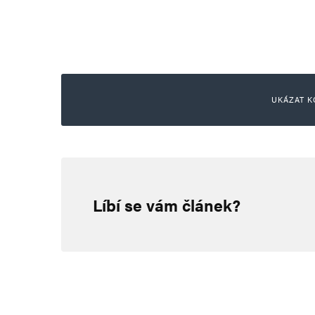
UKÁZAT K
Ivana Andre
18. 4. 2024 (23:09)
Líbí se vám článek?
Pan Rakušan se nezdá být dosta
manipulátorem non plus ultra. T
nevezmeme, tak za něj budeme m
peníze a že tedy musíme uprchl
měla migraci zvládnout, když jí