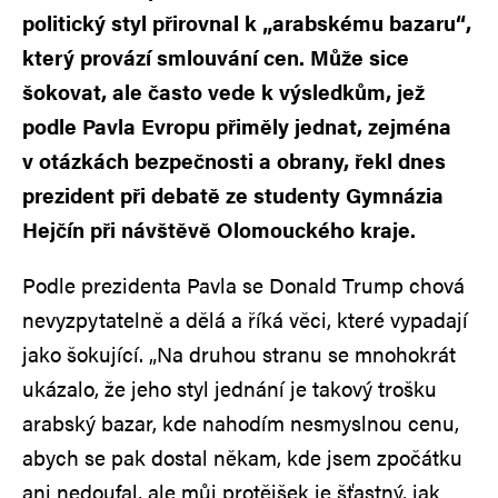
politický styl přirovnal k „arabskému bazaru“,
který provází smlouvání cen. Může sice
šokovat, ale často vede k výsledkům, jež
podle Pavla Evropu přiměly jednat, zejména
v otázkách bezpečnosti a obrany, řekl dnes
prezident při debatě ze studenty Gymnázia
Hejčín při návštěvě Olomouckého kraje.
Podle prezidenta Pavla se Donald Trump chová
nevyzpytatelně a dělá a říká věci, které vypadají
jako šokující. „Na druhou stranu se mnohokrát
ukázalo, že jeho styl jednání je takový trošku
arabský bazar, kde nahodím nesmyslnou cenu,
abych se pak dostal někam, kde jsem zpočátku
ani nedoufal, ale můj protějšek je šťastný, jak