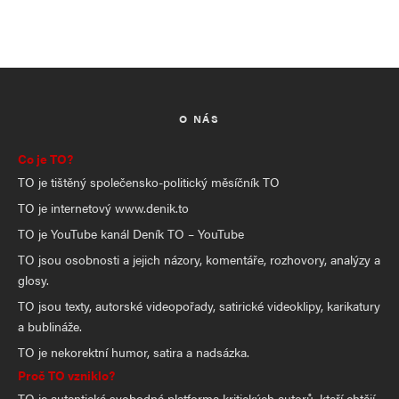
O NÁS
Co je TO?
TO je tištěný společensko-politický měsíčník TO
TO je internetový www.denik.to
TO je YouTube kanál Deník TO – YouTube
TO jsou osobnosti a jejich názory, komentáře, rozhovory, analýzy a
glosy.
TO jsou texty, autorské videopořady, satirické videoklipy, karikatury
a bublináže.
TO je nekorektní humor, satira a nadsázka.
Proč TO vzniklo?
TO je autentická svobodná platforma kritických autorů, kteří chtějí