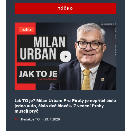
TÓČKO
TÓčko
Jak TO je? Milan Urban: Pro Piráty je nepřítel číslo
jedna auto, číslo dvě člověk. Z vedení Prahy
musejí pryč
Redakce TO
·
29. 7. 2026