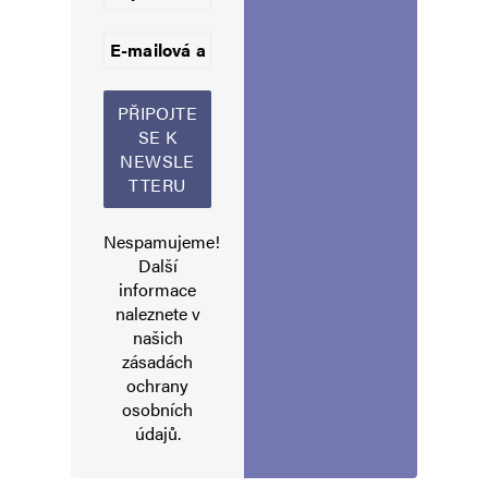
Jméno
*
E-mail
*
Webová stránka
Nespamujeme!
Další
Uložit do prohlížeče jméno, e-mail a webovou stránku pro budoucí
informace
komentáře.
naleznete v
našich
zásadách
Informujte mě o nových komentářích e-mailem.
ochrany
osobních
Informujte mě o nových příspěvcích e-mailem.
údajů
.
Alternative: