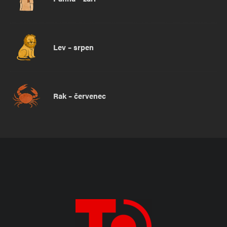
Lev – srpen
Rak – červenec