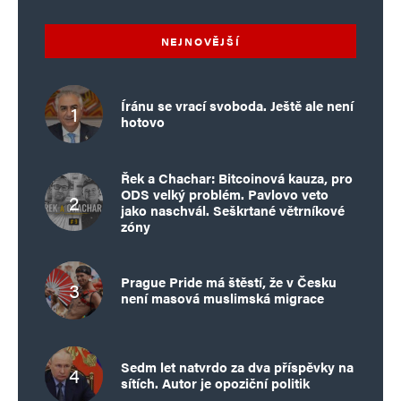
NEJNOVĚJŠÍ
Íránu se vrací svoboda. Ještě ale není
hotovo
Řek a Chachar: Bitcoinová kauza, pro
ODS velký problém. Pavlovo veto
jako naschvál. Seškrtané větrníkové
zóny
Prague Pride má štěstí, že v Česku
není masová muslimská migrace
Sedm let natvrdo za dva příspěvky na
sítích. Autor je opoziční politik