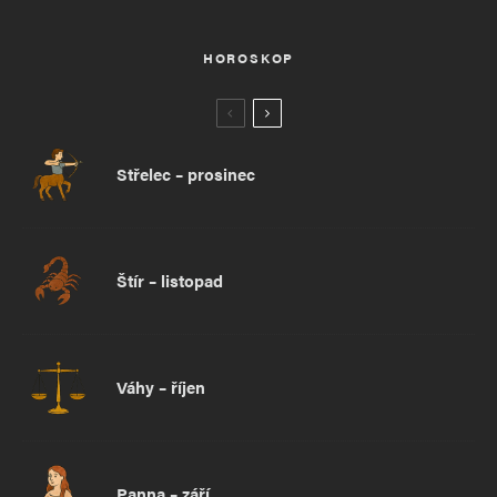
HOROSKOP
Střelec – prosinec
Štír – listopad
Váhy – říjen
Panna – září