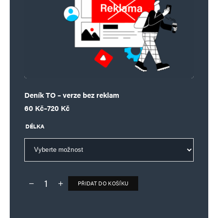
Deník TO – verze bez reklam
Rozpětí cen: 60 Kč až 720 Kč
60
Kč
–
720
Kč
DÉLKA
PŘIDAT DO KOŠÍKU
Deník TO – verze bez reklam množství
Alternative: