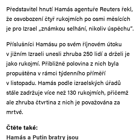
Představitel hnutí Hamás agentuře Reuters řekl,
že osvobození čtyř rukojmích po osmi měsících
je pro Izrael „známkou selhání, nikoliv úspěchu“.
Příslušníci Hamásu po svém říjnovém útoku
v jižním Izraeli unesli zhruba 250 lidí a drželi je
jako rukojmí. Přibližně polovina z nich byla
propuštěna v rámci týdenního příměří
v listopadu. Hamás podle izraelských úřadů
stále zadržuje více než 130 rukojmích, přičemž
ale zhruba čtvrtina z nich je považována za
mrtvé.
Čtěte také:
Hamás a Putin bratry jsou