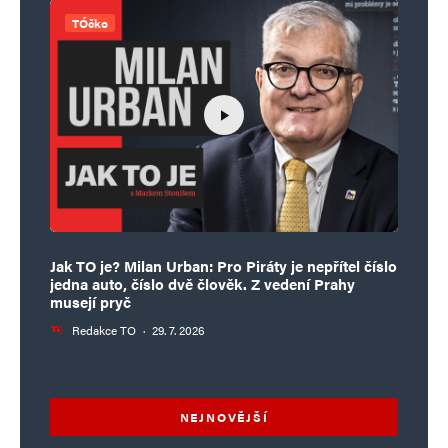
TÓčko
Jak TO je? Milan Urban: Pro Piráty je nepřítel číslo
jedna auto, číslo dvě člověk. Z vedení Prahy
musejí pryč
Redakce TO
·
29. 7. 2026
NEJNOVĚJŠÍ