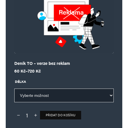
Deník TO – verze bez reklam
Rozpětí cen: 60 Kč až 720 Kč
60
Kč
–
720
Kč
DÉLKA
PŘIDAT DO KOŠÍKU
Deník TO – verze bez reklam množství
Alternative: