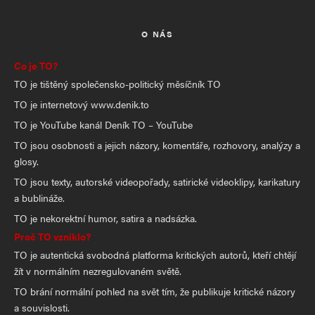
O NÁS
Co je TO?
TO je tištěný společensko-politický měsíčník TO
TO je internetový www.denik.to
TO je YouTube kanál Deník TO – YouTube
TO jsou osobnosti a jejich názory, komentáře, rozhovory, analýzy a
glosy.
TO jsou texty, autorské videopořady, satirické videoklipy, karikatury
a bublináže.
TO je nekorektní humor, satira a nadsázka.
Proč TO vzniklo?
TO je autentická svobodná platforma kritických autorů, kteří chtějí
žít v normálním nezregulovaném světě.
TO brání normální pohled na svět tím, že publikuje kritické názory
a souvislosti.