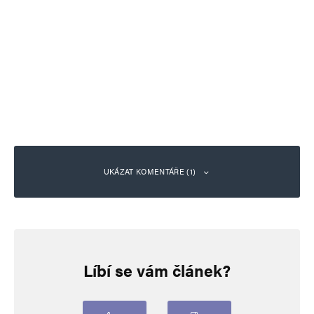
UKÁZAT KOMENTÁŘE (1)
hloubal
Odpovědět
8. 6. 2024 (18:16)
Líbí se vám článek?
„Necítím z vás úctu a respekt.“ Matka oběti