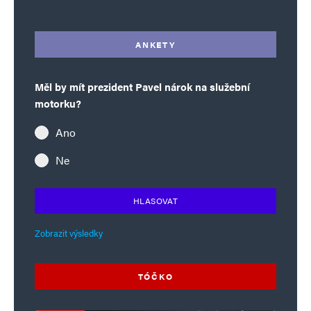
ANKETY
Měl by mít prezident Pavel nárok na služební
motorku?
Ano
Ne
HLASOVAT
Zobrazit výsledky
TÓČKO