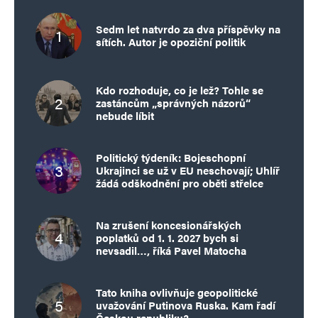
Sedm let natvrdo za dva příspěvky na
sítích. Autor je opoziční politik
Kdo rozhoduje, co je lež? Tohle se
zastáncům „správných názorů“
nebude líbit
Politický týdeník: Bojeschopní
Ukrajinci se už v EU neschovají; Uhlíř
žádá odškodnění pro oběti střelce
Na zrušení koncesionářských
poplatků od 1. 1. 2027 bych si
nevsadil…, říká Pavel Matocha
Tato kniha ovlivňuje geopolitické
uvažování Putinova Ruska. Kam řadí
Českou republiku?