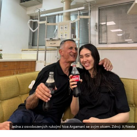
Jedna z osvobozených rukojmí Noa Argamani se svým otcem. Zdroj: X/Nexta