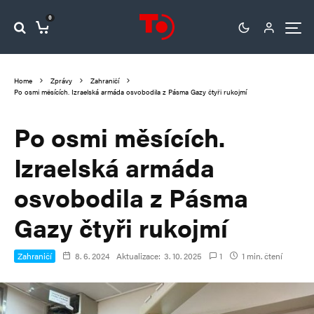
0
Home
Zprávy
Zahraničí
Po osmi měsících. Izraelská armáda osvobodila z Pásma Gazy čtyři rukojmí
Po osmi měsících.
Izraelská armáda
osvobodila z Pásma
Gazy čtyři rukojmí
Zahraničí
8. 6. 2024
Aktualizace:
3. 10. 2025
1
1 min. čtení