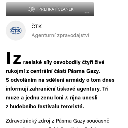
PŘEHRÁT ČLÁNEK
ČTK
Agenturní zpravodajství
I
z
raelské síly osvobodily čtyři živé
rukojmí z centrální části Pásma Gazy.
S odvoláním na sdělení armády o tom dnes
informují zahraniční tiskové agentury. Tři
muže a jednu ženu loni 7. října unesli
z hudebního festivalu teroristé.
Zdravotnický zdroj z Pásma Gazy současně