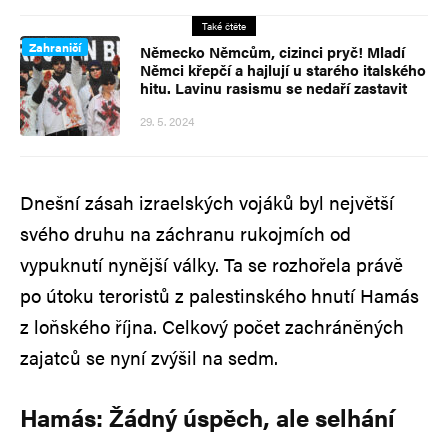
Také čtěte
Zahraničí
Německo Němcům, cizinci pryč! Mladí
Němci křepčí a hajlují u starého italského
hitu. Lavinu rasismu se nedaří zastavit
29. 5. 2024
Dnešní zásah izraelských vojáků byl největší
svého druhu na záchranu rukojmích od
vypuknutí nynější války. Ta se rozhořela právě
po útoku teroristů z palestinského hnutí Hamás
z loňského října. Celkový počet zachráněných
zajatců se nyní zvýšil na sedm.
Hamás: Žádný úspěch, ale selhání