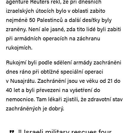
agentuře Reuters řekl, že při dnešních
izraelských útocích bylo v oblasti zabito
nejméně 50 Palestinců a další desítky byly
zraněny. Není ale jasné, zda tito lidé byli zabiti
při armádních operacích na záchranu
rukojmích.
Rukojmí byli podle sdělení armády zachráněni
dnes ráno při obtížné speciální operaci
v Nusajrátu. Zachránění jsou ve věku od 21 do
40 let a byli převezeni na vyšetření do
nemocnice. Tam lékaři zjistili, že zdravotní stav
zachráněných je dobrý.
‼️ Israeli military rescues four