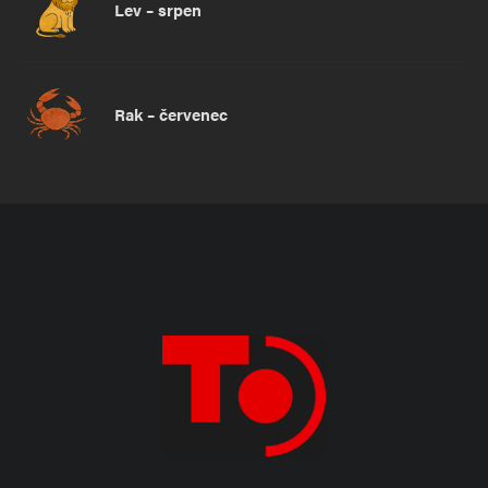
Lev – srpen
Rak – červenec