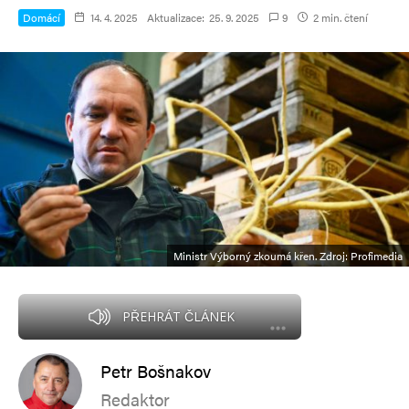
Domácí
14. 4. 2025
Aktualizace:
25. 9. 2025
9
2 min. čtení
Ministr Výborný zkoumá křen. Zdroj: Profimedia
PŘEHRÁT ČLÁNEK
Petr Bošnakov
Redaktor