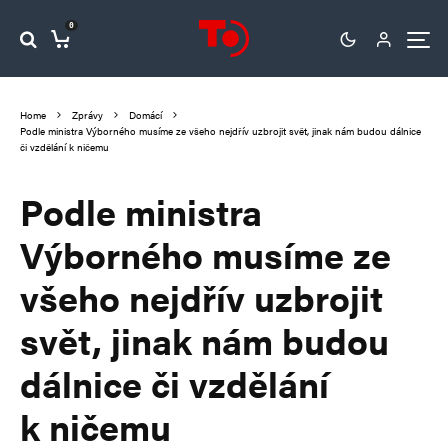
0
Home
Zprávy
Domácí
Podle ministra Výborného musíme ze všeho nejdřív uzbrojit svět, jinak nám budou dálnice
či vzdělání k ničemu
Podle ministra
Výborného musíme ze
všeho nejdřív uzbrojit
svět, jinak nám budou
dálnice či vzdělání
k ničemu