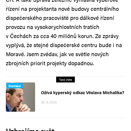
řízení na projektanta nové budovy centrálního
dispečerského pracoviště pro dálkové řízení
provozu na vysokorychlostních tratích
v Čechách za cca 40 miliónů korun. Ze zprávy
vyplývá, že stejné dispečerské centru bude i na
Moravě. Jsem zvědav, jak ve světle nových
zbrojních priorit projekty dopadnou.
Také čtěte
Domácí
Ožívá kyperský odkaz Věslava Michalika?
26. 9. 2025
Uzbrojíme svět