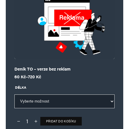
Deník TO – verze bez reklam
Rozpětí cen: 60 Kč až 720 Kč
60
Kč
–
720
Kč
DÉLKA
PŘIDAT DO KOŠÍKU
Deník TO – verze bez reklam množství