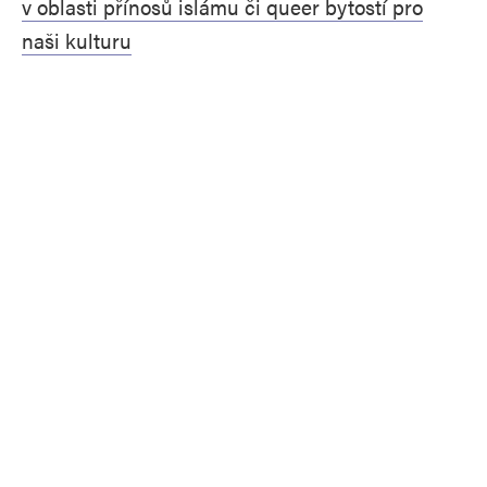
v oblasti přínosů islámu či queer bytostí pro
naši kulturu