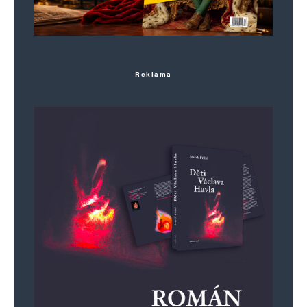
Reklama
Jméno
*
E-mail
*
Webová stránka
Uložit do prohlížeče jméno, e-mail a webovou stránku pro budoucí
komentáře.
Informujte mě o nových komentářích e-mailem.
Informujte mě o nových příspěvcích e-mailem.