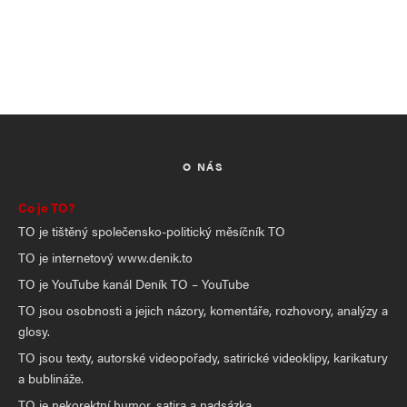
O NÁS
Co je TO?
TO je tištěný společensko-politický měsíčník TO
TO je internetový www.denik.to
TO je YouTube kanál Deník TO – YouTube
TO jsou osobnosti a jejich názory, komentáře, rozhovory, analýzy a
glosy.
TO jsou texty, autorské videopořady, satirické videoklipy, karikatury
a bublináže.
TO je nekorektní humor, satira a nadsázka.