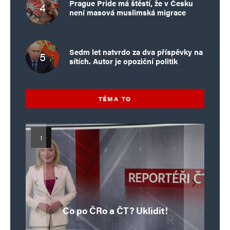
Prague Pride má štěstí, že v Česku
není masová muslimská migrace
Sedm let natvrdo za dva příspěvky na
sítích. Autor je opoziční politik
TÉMA TO
Islamistický teror v EU, 6. díl:
Mýty o Václavu Klausovi:
Vymíráme a politici lžou:
Islamistický teror v EU, 5. díl:
Brutální poprava 85letého
Pivo, jazz, hádky, loajalita
porodnost nezachrání
katolického kněze Jacquese
Pim Fortuyn: Muž, který se
Krvavé oslavy pádu Bastily
dotace, byty ani zkrácené
i humor. Jakl boří legendy
Co po ČRo a ČT? Uklidit!
o bývalém prezidentovi
nestihl stát premiérem
Hamela
úvazky
v Nice