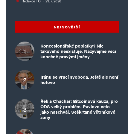
Redakce TO
·
29. 7. 2026
NEJNOVĚJŠÍ
Koncesionářské poplatky? Nic
takového neexistuje. Nazývejme věci
konečně pravými jmény
Íránu se vrací svoboda. Ještě ale není
hotovo
Řek a Chachar: Bitcoinová kauza, pro
ODS velký problém. Pavlovo veto
jako naschvál. Seškrtané větrníkové
zóny