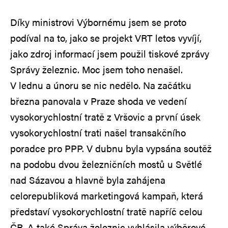
Díky ministrovi Výbornému jsem se proto
podíval na to, jako se projekt VRT letos vyvíjí,
jako zdroj informací jsem použil tiskové zprávy
Správy železnic. Moc jsem toho nenašel.
V lednu a únoru se nic nedělo. Na začátku
března panovala v Praze shoda ve vedení
vysokorychlostní tratě z Vršovic a první úsek
vysokorychlostní trati našel transakčního
poradce pro PPP. V dubnu byla vypsána soutěž
na podobu dvou železničních mostů u Světlé
nad Sázavou a hlavně byla zahájena
celorepubliková marketingová kampaň, která
představí vysokorychlostní tratě napříč celou
ČR. A také Správa železnic vyhlásila výběrové