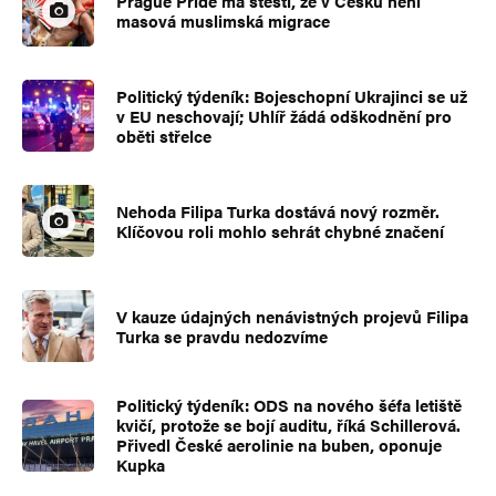
Prague Pride má štěstí, že v Česku není
masová muslimská migrace
Politický týdeník: Bojeschopní Ukrajinci se už
v EU neschovají; Uhlíř žádá odškodnění pro
oběti střelce
Nehoda Filipa Turka dostává nový rozměr.
Klíčovou roli mohlo sehrát chybné značení
V kauze údajných nenávistných projevů Filipa
Turka se pravdu nedozvíme
Politický týdeník: ODS na nového šéfa letiště
kvičí, protože se bojí auditu, říká Schillerová.
Přivedl České aerolinie na buben, oponuje
Kupka