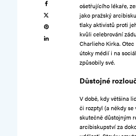
ošetřujícího lékaře, z
jako pražský arcibiskup
tlaky aktivistů proti
kvůli celebrování zád
Charlieho Kirka. Otec
útoky médií i na sociál
způsobily své.
Důstojné rozlou
V době, kdy většina li
či rozptyl (a někdy se
skutečně důstojným r
arcibiskupství za dok