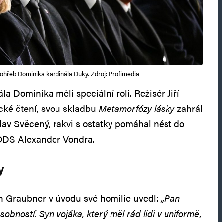
pohřeb Dominika kardinála Duky. Zdroj: Profimedia
la Dominika měli speciální roli. Režisér Jiří
ické čtení, svou skladbu
Metamorfózy lásky
zahrál
lav Svěcený, rakvi s ostatky pomáhal nést do
ODS Alexander Vondra.
y
n Graubner v úvodu své homilie uvedl:
„Pan
sobností. Syn vojáka, který měl rád lidi v uniformě,