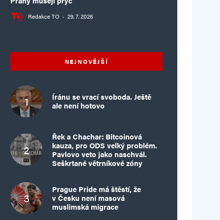
Prahy musejí pryč
Redakce TO
·
29. 7. 2026
NEJNOVĚJŠÍ
Íránu se vrací svoboda. Ještě
ale není hotovo
Řek a Chachar: Bitcoinová
kauza, pro ODS velký problém.
Pavlovo veto jako naschvál.
Seškrtané větrníkové zóny
Prague Pride má štěstí, že
v Česku není masová
muslimská migrace