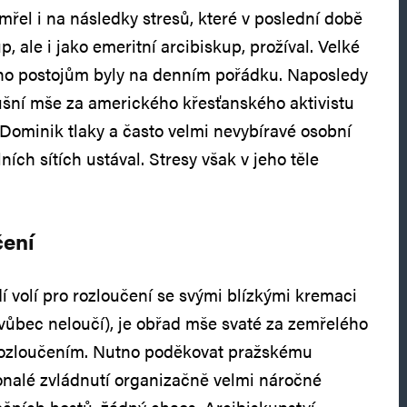
emřel i na následky stresů, které v poslední době
, ale i jako emeritní arcibiskup, prožíval. Velké
 jeho postojům byly na denním pořádku. Naposledy
ušní mše za amerického křesťanského aktivistu
 Dominik tlaky a často velmi nevybíravé osobní
ních sítích ustával. Stresy však v jeho těle
čení
dí volí pro rozloučení se svými blízkými kremaci
 vůbec neloučí), je obřad mše svaté za zemřelého
ozloučením. Nutno poděkovat pražskému
onalé zvládnutí organizačně velmi náročné