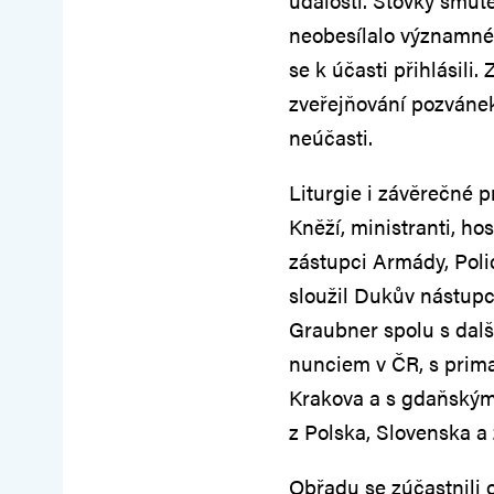
události. Stovky smut
neobesílalo významné 
se k účasti přihlásili.
zveřejňování pozváne
neúčasti.
Liturgie i závěrečné 
Kněží, ministranti, hos
zástupci Armády, Pol
sloužil Dukův nástupc
Graubner spolu s dalš
nunciem v ČR, s prim
Krakova a s gdaňským 
z Polska, Slovenska a
Obřadu se zúčastnili 