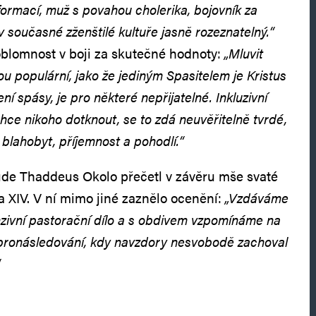
ormací, muž s povahou cholerika, bojovník za
 současné zženštilé kultuře jasně rozeznatelný.“
oblomnost v boji za skutečné hodnoty:
„Mluvit
ou populární, jako že jediným Spasitelem je Kristus
ní spásy, je pro některé nepřijatelné. Inkluzivní
chce nikoho dotknout, se to zdá neuvěřitelně tvrdé,
 blahobyt, příjemnost a pohodlí.“
ude Thaddeus Okolo přečetl v závěru mše svaté
 XIV. V ní mimo jiné zaznělo ocenění:
„Vzdáváme
nzivní pastorační dílo a s obdivem vzpomínáme na
pronásledování, kdy navzdory nesvobodě zachoval
“