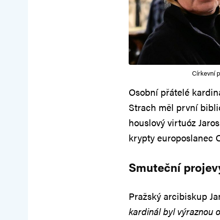
Církevní 
Osobní přátelé kardiná
Strach měl první bibl
houslový virtuóz Jaros
krypty europoslanec 
Smuteční projev
Pražský arcibiskup Ja
kardinál byl výraznou o