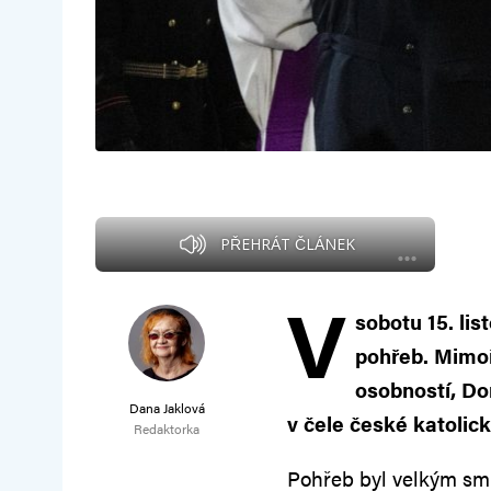
PŘEHRÁT ČLÁNEK
V
sobotu 15. li
pohřeb. Mimoř
osobností, Do
Dana Jaklová
v čele české katolick
Redaktorka
Pohřeb byl velkým sm