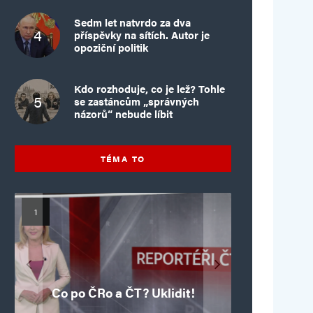
Sedm let natvrdo za dva
příspěvky na sítích. Autor je
opoziční politik
Kdo rozhoduje, co je lež? Tohle
se zastáncům „správných
názorů“ nebude líbit
TÉMA TO
Mýty o Václavu Klausovi:
Vymíráme a politici lžou:
Islamistický teror v EU,
Pivo, jazz, hádky,
Pim Fortuyn: Muž, který
Islamistický teror v EU,
6. díl: Brutální poprava
porodnost nezachrání
loajalita i humor. Jakl
5. díl: Krvavé oslavy pádu
boří legendy o bývalém
85letého katolického
dotace, byty ani
se nestihl stát
Co po ČRo a ČT? Uklidit!
kněze Jacquese Hamela
zkrácené úvazky
Bastily v Nice
prezidentovi
premiérem