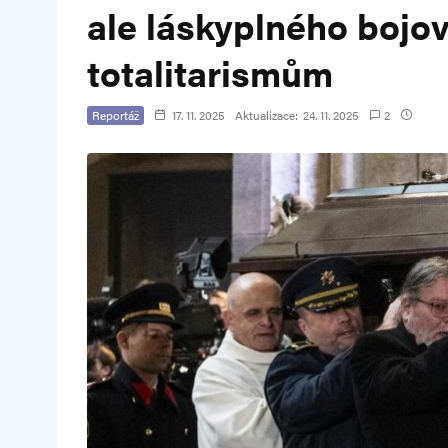
ale láskyplného bojo
totalitarismům
Reportáž
17. 11. 2025
Aktualizace:
24. 11. 2025
2