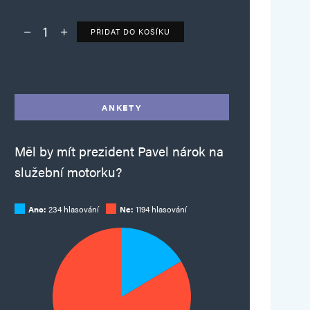
PŘIDAT DO KOŠÍKU
Deník TO – verze bez reklam množství
Alternative:
ANKETY
Měl by mít prezident Pavel nárok na
služební motorku?
Ano:
234 hlasování
Ne:
1194 hlasování