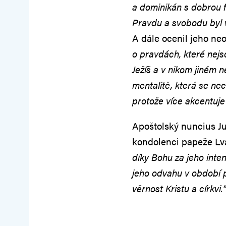
a dominikán s dobrou f
Pravdu a svobodu byl v
A dále ocenil jeho ne
o pravdách, které nejs
Ježíš a v nikom jiném ne
mentalitě, která se ne
protože více akcentuje
Apoštolský nuncius J
kondolenci papeže Lva
díky Bohu za jeho inte
jeho odvahu v období 
věrnost Kristu a církvi.