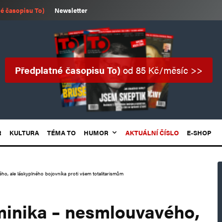
é časopisu To)
Newsletter
Předplatné časopisu To)
od 85 Kč/měsíc >>
R
KULTURA
TÉMA TO
HUMOR
AKTUÁLNÍ ČÍSLO
E-SHOP
o, ale láskyplného bojovníka proti všem totalitarismům
minika – nesmlouvavého,