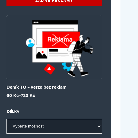
ŽÁDNÉ REKLAMY
Deník TO – verze bez reklam
Rozpětí cen: 60 Kč až 720 Kč
60
Kč
–
720
Kč
DÉLKA