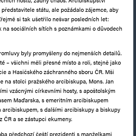
ečních hostů, žádný chaos. Arcibiskupství
představitele státu, ale požádalo zájemce, aby
 Zřejmě si tak ušetřilo nešvar posledních let:
k na sociálních sítích s poznámkami o důvodech
promluvy byly promyšleny do nejmenších detailů.
té – všichni měli přesné místo a roli, stejně jako
icie a Hasičského záchranného sboru ČR. Mši
e na stolci pražského arcibiskupa, Mons. Jan
ími vzácnými církevními hosty, s apoštolským
asem Maďarska, s emeritním arcibiskupem
arcibiskupem, s dalšími arcibiskupy a biskupy
 z ČR a se zástupci ekumeny.
oba předchozí čeští prezidenti s manželkami