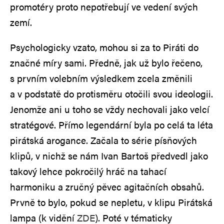
promotéry proto nepotřebují ve vedení svých
zemí.
Psychologicky vzato, mohou si za to Piráti do
značné míry sami. Předně, jak už bylo řečeno,
s prvním volebním výsledkem zcela změnili
a v podstatě do protisměru otočili svou ideologii.
Jenomže ani u toho se vždy nechovali jako velcí
stratégové. Přímo legendární byla po celá ta léta
pirátská arogance. Začala to série písňových
klipů, v nichž se nám Ivan Bartoš předvedl jako
takový lehce pokročilý hráč na tahací
harmoniku a zručný pěvec agitačních obsahů.
Prvně to bylo, pokud se nepletu, v klipu Pirátská
lampa (k vidění
ZDE
). Poté v tématicky