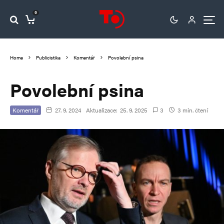
0
Home
Publicistika
Komentář
Povolební psina
Povolební psina
Komentář
27. 9. 2024
Aktualizace:
25. 9. 2025
3
3 min. čtení