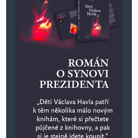
Jméno
*
E-mail
*
Webová stránka
Uložit do prohlížeče jméno, e-mail a webovou stránku pro budoucí
komentáře.
Informujte mě o nových komentářích e-mailem.
Informujte mě o nových příspěvcích e-mailem.
Alternative: