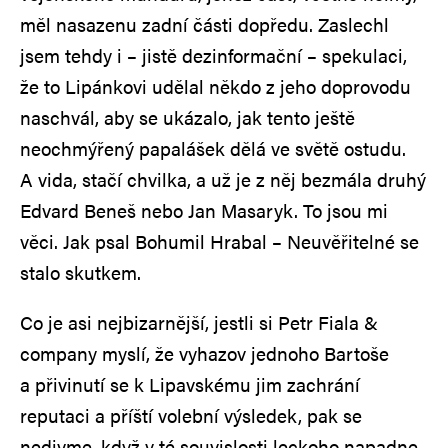
měl nasazenu zadní části dopředu. Zaslechl
jsem tehdy i – jistě dezinformační – spekulaci,
že to Lipánkovi udělal někdo z jeho doprovodu
naschvál, aby se ukázalo, jak tento ještě
neochmýřený papalášek dělá ve světě ostudu.
A vida, stačí chvilka, a už je z něj bezmála druhý
Edvard Beneš nebo Jan Masaryk. To jsou mi
věci. Jak psal Bohumil Hrabal – Neuvěřitelné se
stalo skutkem.
Co je asi nejbizarnější, jestli si Petr Fiala &
company myslí, že vyhazov jednoho Bartoše
a přivinutí se k Lipavskému jim zachrání
reputaci a příští volební výsledek, pak se
nedivme, když v té souvislosti leckoho napadne