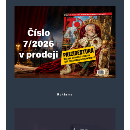
a chtivosti. 🤢
Napsat komentář
Vaše e-mailová adresa nebude zveřejněna.
Vyžadované informace jsou
označeny
*
Komentář
*
Reklama