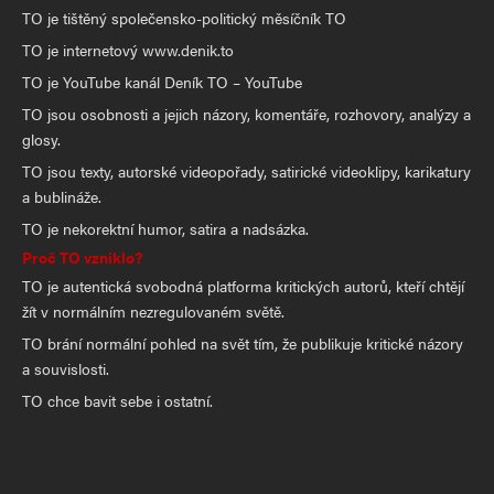
TO je tištěný společensko-politický měsíčník TO
TO je internetový www.denik.to
TO je YouTube kanál Deník TO – YouTube
TO jsou osobnosti a jejich názory, komentáře, rozhovory, analýzy a
glosy.
TO jsou texty, autorské videopořady, satirické videoklipy, karikatury
a bublináže.
TO je nekorektní humor, satira a nadsázka.
Proč TO vzniklo?
TO je autentická svobodná platforma kritických autorů, kteří chtějí
žít v normálním nezregulovaném světě.
TO brání normální pohled na svět tím, že publikuje kritické názory
a souvislosti.
TO chce bavit sebe i ostatní.