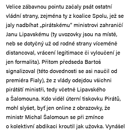
Velice zábavnou pointu začaly psát ostatní
vládní strany, zejména ty z koalice Spolu, jež se
jaly nadbíhat „pirátskému“ ministrovi zahraničí
Janu Lipavskému (ty uvozovky jsou na místě,
neb se dotyčný už od rodné strany víceméně
distancoval, vrácení legitimace či vyloučení je
jen formalita). Přitom předseda Bartoš
signalizoval (této dovednosti se asi naučil od
premiéra Fialy), že z vlády odejdou všichni
pirátští ministři, tedy včetně Lipavského
a Šalomouna. Kdo viděl úterní tiskovku Pirátů,
mohl slyšet, byť jen online z obrazovky, že
ministr Michal Šalomoun se při zmínce
o kolektivní abdikaci kroutil jak užovka. Vynášel