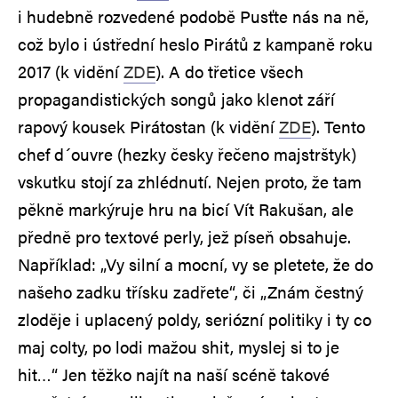
i hudebně rozvedené podobě Pusťte nás na ně,
což bylo i ústřední heslo Pirátů z kampaně roku
2017 (k vidění
ZDE
). A do třetice všech
propagandistických songů jako klenot září
rapový kousek Pirátostan (k vidění
ZDE
). Tento
chef d´ouvre (hezky česky řečeno majstrštyk)
vskutku stojí za zhlédnutí. Nejen proto, že tam
pěkně markýruje hru na bicí Vít Rakušan, ale
předně pro textové perly, jež píseň obsahuje.
Například: „Vy silní a mocní, vy se pletete, že do
našeho zadku třísku zadřete“, či „Znám čestný
zloděje i uplacený poldy, seriózní politiky i ty co
maj colty, po lodi mažou shit, myslej si to je
hit…“ Jen těžko najít na naší scéně takové