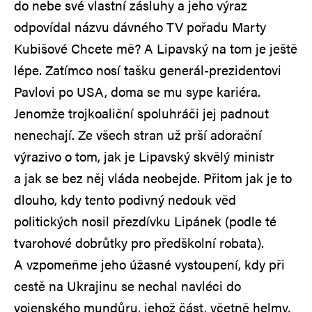
do nebe své vlastní zásluhy a jeho výraz
odpovídal názvu dávného TV pořadu Marty
Kubišové Chcete mě? A Lipavský na tom je ještě
lépe. Zatímco nosí tašku generál-prezidentovi
Pavlovi po USA, doma se mu sype kariéra.
Jenomže trojkoaliční spoluhráči jej padnout
nenechají. Ze všech stran už prší adorační
výrazivo o tom, jak je Lipavský skvělý ministr
a jak se bez něj vláda neobejde. Přitom jak je to
dlouho, kdy tento podivný nedouk věd
politických nosil přezdívku Lipánek (podle té
tvarohové dobrůtky pro předškolní robata).
A vzpomeňme jeho úžasné vystoupení, kdy při
cestě na Ukrajinu se nechal navléci do
vojenského mundůru, jehož část, včetně helmy,