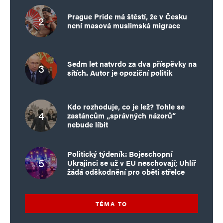
Prague Pride má štěstí, že v Česku
není masová muslimská migrace
Sedm let natvrdo za dva příspěvky na
sítích. Autor je opoziční politik
Kdo rozhoduje, co je lež? Tohle se
zastáncům „správných názorů“
nebude líbit
Politický týdeník: Bojeschopní
Ukrajinci se už v EU neschovají; Uhlíř
žádá odškodnění pro oběti střelce
TÉMA TO