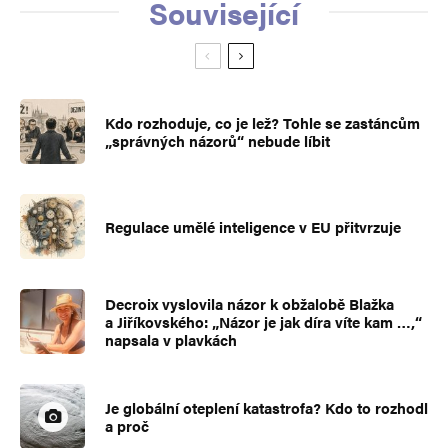
Související
Kdo rozhoduje, co je lež? Tohle se zastáncům
„správných názorů“ nebude líbit
Regulace umělé inteligence v EU přitvrzuje
Decroix vyslovila názor k obžalobě Blažka
a Jiříkovského: „Názor je jak díra víte kam …,“
napsala v plavkách
Je globální oteplení katastrofa? Kdo to rozhodl
a proč