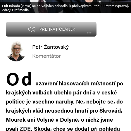
Lídr národa (vlevo) se po volbách odhodlal k překvapivému tahu Pirátem (vpravo).
Zdroj: Profimedia
PŘEHRÁT ČLÁNEK
Petr Žantovský
Komentátor
O
d
uzavření hlasovacích místností po
krajských volbách uběhlo pár dní a v české
politice je všechno naruby. Ne, nebojte se, do
krajských vlád neusednou hnutí pro Škrovád,
Mourek ani Volyně v Dolyně, o nichž jsme
psali
ZDE
. Škoda, chce se dodat při pohledu