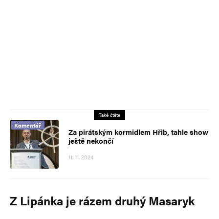
Také čtěte
Komentář
Za pirátským kormidlem Hřib, tahle show
ještě nekončí
11. 11. 2024
Z Lipánka je rázem druhý Masaryk