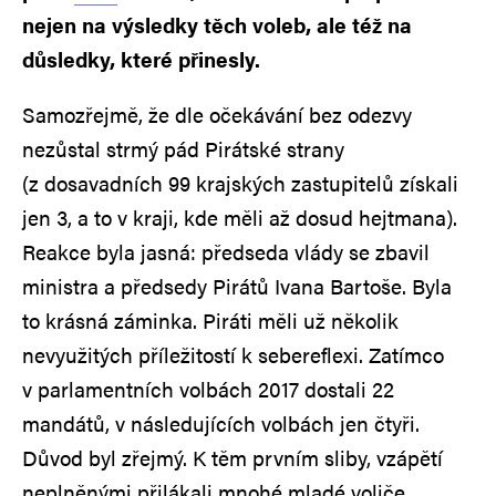
nejen na výsledky těch voleb, ale též na
důsledky, které přinesly.
Samozřejmě, že dle očekávání bez odezvy
nezůstal strmý pád Pirátské strany
(z dosavadních 99 krajských zastupitelů získali
jen 3, a to v kraji, kde měli až dosud hejtmana).
Reakce byla jasná: předseda vlády se zbavil
ministra a předsedy Pirátů Ivana Bartoše. Byla
to krásná záminka. Piráti měli už několik
nevyužitých příležitostí k sebereflexi. Zatímco
v parlamentních volbách 2017 dostali 22
mandátů, v následujících volbách jen čtyři.
Důvod byl zřejmý. K těm prvním sliby, vzápětí
neplněnými přilákali mnohé mladé voliče