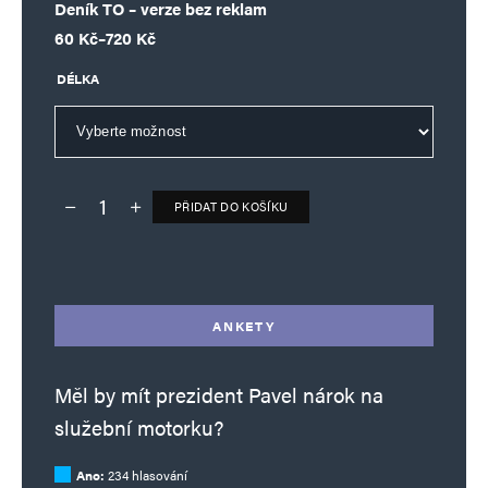
Deník TO – verze bez reklam
Rozpětí cen: 60 Kč až 720 Kč
60
Kč
–
720
Kč
DÉLKA
PŘIDAT DO KOŠÍKU
Deník TO – verze bez reklam množství
Alternative:
ANKETY
Měl by mít prezident Pavel nárok na
služební motorku?
Ano:
234 hlasování