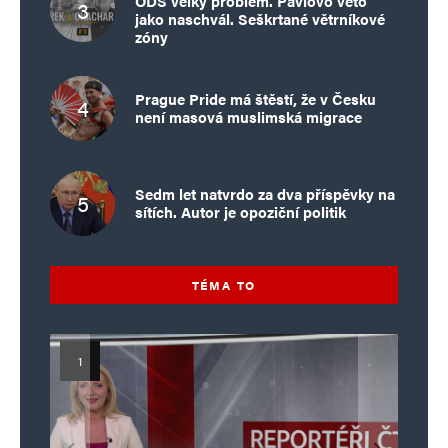
ODS velký problém. Pavlovo veto
jako naschvál. Seškrtané větrníkové
zóny
Prague Pride má štěstí, že v Česku
není masová muslimská migrace
Sedm let natvrdo za dva příspěvky na
sítích. Autor je opoziční politik
TÉMA TO
Islamistický teror v EU, 6. díl:
Mýty o Václavu Klausovi:
Vymíráme a politici lžou: