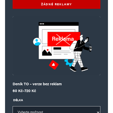
ŽÁDNÉ REKLAMY
Deník TO – verze bez reklam
Rozpětí cen: 60 Kč až 720 Kč
60
Kč
–
720
Kč
DÉLKA