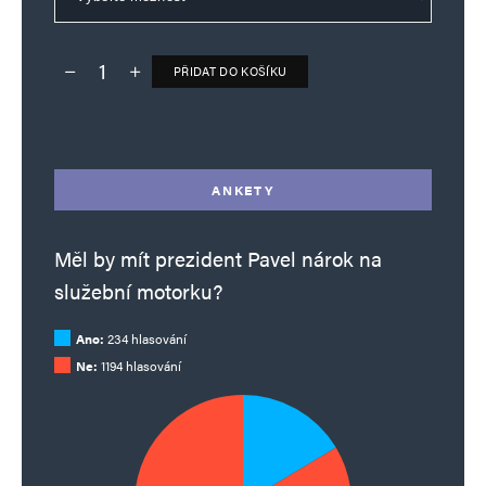
PŘIDAT DO KOŠÍKU
Deník TO – verze bez reklam množství
Alternative:
ANKETY
Měl by mít prezident Pavel nárok na
služební motorku?
Ano:
234 hlasování
Ne:
1194 hlasování