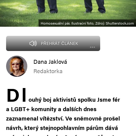
Homosexuální pár, Ilustrační foto, Zdroj: Shutterstock.com
PŘEHRÁT ČLÁNEK
Dana Jaklová
Redaktorka
D
l
ouhý boj aktivistů spolku Jsme fér
a LGBT+ komunity a dalších dnes
zaznamenal vítězství. Ve sněmovně prošel
návrh, který stejnopohlavním párům dává