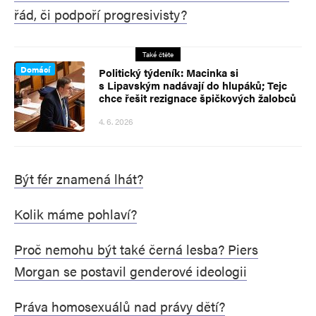
řád, či podpoří progresivisty?
Také čtěte
Domácí
Politický týdeník: Macinka si
s Lipavským nadávají do hlupáků; Tejc
chce řešit rezignace špičkových žalobců
4. 6. 2026
Být fér znamená lhát?
Kolik máme pohlaví?
Proč nemohu být také černá lesba? Piers
Morgan se postavil genderové ideologii
Práva homosexuálů nad právy dětí?