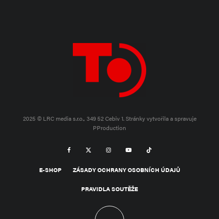
2025 © LRC media s.r.o., 349 52 Cebiv 1.
Stránky vytvořila a spravuje
PProduction
E-SHOP
ZÁSADY OCHRANY OSOBNÍCH ÚDAJŮ
PRAVIDLA SOUTĚŽE