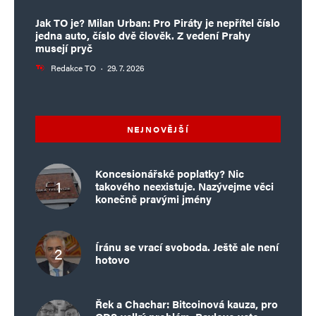
Jak TO je? Milan Urban: Pro Piráty je nepřítel číslo
jedna auto, číslo dvě člověk. Z vedení Prahy
musejí pryč
Redakce TO
·
29. 7. 2026
NEJNOVĚJŠÍ
Koncesionářské poplatky? Nic
takového neexistuje. Nazývejme věci
konečně pravými jmény
Íránu se vrací svoboda. Ještě ale není
hotovo
Řek a Chachar: Bitcoinová kauza, pro