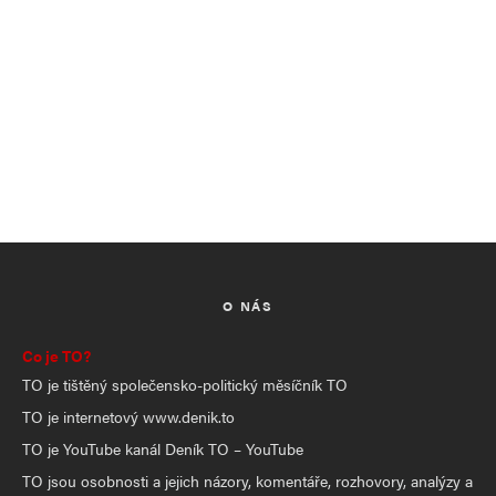
O NÁS
Co je TO?
TO je tištěný společensko-politický měsíčník TO
TO je internetový www.denik.to
TO je YouTube kanál Deník TO – YouTube
TO jsou osobnosti a jejich názory, komentáře, rozhovory, analýzy a