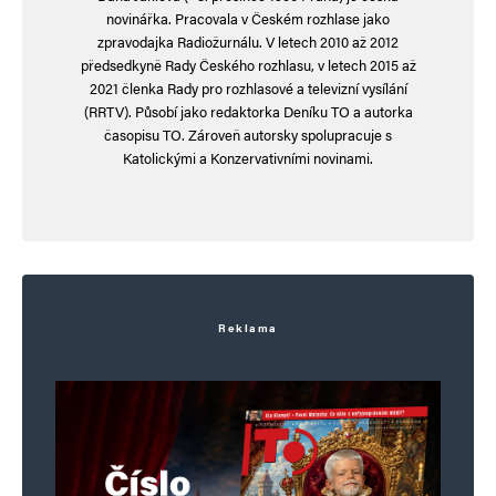
novinářka. Pracovala v Českém rozhlase jako
zpravodajka Radiožurnálu. V letech 2010 až 2012
předsedkyně Rady Českého rozhlasu, v letech 2015 až
2021 členka Rady pro rozhlasové a televizní vysílání
(RRTV). Působí jako redaktorka Deníku TO a autorka
časopisu TO. Zároveň autorsky spolupracuje s
Katolickými a Konzervativními novinami.
Jméno
*
E-mail
*
Webová stránka
Reklama
Uložit do prohlížeče jméno, e-mail a webovou stránku pro budoucí
komentáře.
Informujte mě o nových komentářích e-mailem.