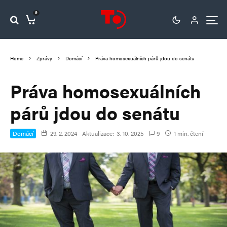
0
Home
Zprávy
Domácí
Práva homosexuálních párů jdou do senátu
Práva homosexuálních
párů jdou do senátu
Domácí
29. 2. 2024
Aktualizace:
3. 10. 2025
9
1 min. čtení