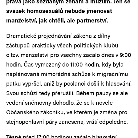
práva jako sezdaným ženám a mužům. Jen se
svazek homosexuálů nebude jmenovat
manželství, jak chtěli, ale partnerství.
Dramatické projednávání zákona z dílny
zástupců prakticky všech politických klubů
o tzv. manželství pro všechny začalo dnes v 9:00
hodin. Čas vymezený do 11:00 hodin, kdy byla
naplánovaná mimořádná schůze k migračnímu
patku vypršel, aniž by poslanci došli k hlasování.
Svou schůzi tedy přerušili. Během pauzy se ale
vedení sněmovny dohodlo, že se k novele
Občanského zákoníku, ve kterém je změna pro
stejnopohlavní páry zanesena, vrátí odpoledne.
Těsně před 17:00 hodinou začalo hlasování