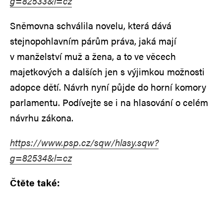
g=82533&l=cz
Sněmovna schválila novelu, která dává
stejnopohlavním párům práva, jaká mají
v manželství muž a žena, a to ve věcech
majetkových a dalších jen s výjimkou možnosti
adopce dětí. Návrh nyní půjde do horní komory
parlamentu. Podívejte se i na hlasování o celém
návrhu zákona.
https://www.psp.cz/sqw/hlasy.sqw?
g=82534&l=cz
Čtěte také: