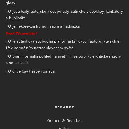
glosy.
TO jsou texty, autorské videopořady, satirické videoklipy, karikatury
a bublináže.
TO je nekorektní humor, satira a nadsázka.
Proč TO vzniklo?
TO je autentická svobodná platforma kritických autorů, kteří chtějí
žít v normálním nezregulovaném světě.
TO brání normální pohled na svět tím, že publikuje kritické názory
a souvislosti.
TO chce bavit sebe i ostatní.
REDAKCE
Kontakt & Redakce
Autoři