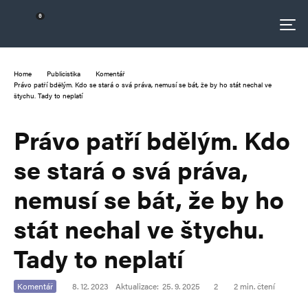
0
Home
Publicistika
Komentář
Právo patří bdělým. Kdo se stará o svá práva, nemusí se bát, že by ho stát nechal ve
štychu. Tady to neplatí
Právo patří bdělým. Kdo
se stará o svá práva,
nemusí se bát, že by ho
stát nechal ve štychu.
Tady to neplatí
Komentář
8. 12. 2023
Aktualizace:
25. 9. 2025
2
2 min. čtení