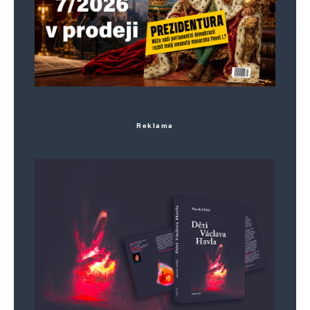
Jméno
*
E-mail
*
Webová stránka
Reklama
Uložit do prohlížeče jméno, e-mail a webovou stránku pro budoucí
komentáře.
Informujte mě o nových komentářích e-mailem.
Informujte mě o nových příspěvcích e-mailem.
Alternative: