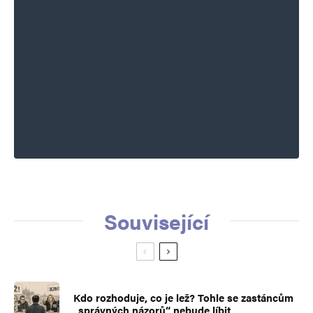
Související
Kdo rozhoduje, co je lež? Tohle se zastáncům
„správných názorů“ nebude líbit