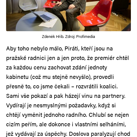
Zdeněk Hřib. Zdroj: Profimedia
Aby toho nebylo málo, Piráti, kteří jsou na
pražské radnici jen a jen proto, že premiér chtěl
za každou cenu zachovat zdání jednoty
kabinetu (což mu stejně nevyšlo), provedli
přesně to, co jsme čekali – rozvrátili koalici.
Sami vše pokazí a pak házejí vinu na partnery.
Vydírají je nesmyslnými požadavky, když si
chtějí vyměnit jednoho radního. Chlubí se nejen
cizím peřím, ale dokonce i vlastními selháními,
jež vydávají za úspěchy. Doslova paralyzují chod