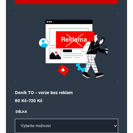
Deník TO – verze bez reklam
Rozpětí cen: 60 Kč až 720 Kč
60
Kč
–
720
Kč
DÉLKA