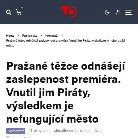
0
Home
Publicistika
Komentář
Pražané těžce odnášejí zaslepenost premiéra. Vnutil jim Piráty, výsledkem je nefungující
město
Pražané těžce odnášejí
zaslepenost premiéra.
Vnutil jim Piráty,
výsledkem je
nefungující město
Komentář
18. 5. 2025
Aktualizace:
25. 9. 2025
13