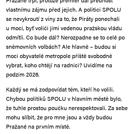
Pražané trpí, protože premiér dal přednost
vlastnímu zájmu před jejich. A politici SPOLU
se nevykroutí z viny za to, že Piráty ponechali
u moci, byť voliči jimi vedenou pražskou vládu
odmítli. Co bude dál? Nerozpadne se to celé po
sněmovních volbách? Ale hlavně – budou si
moci obyvatelé metropole příště svobodně
vybrat, koho chtějí na radnici? Uvidíme na
podzim 2026.
Každý se má zodpovídat těm, kteří ho volili.
Chybou politiků SPOLU v hlavním městě bylo,
že tuhle prostou poučku nerespektovali. Za sebe
mohu slíbit, že pro mne jsou a vždy budou
Pražané na prvním místě.