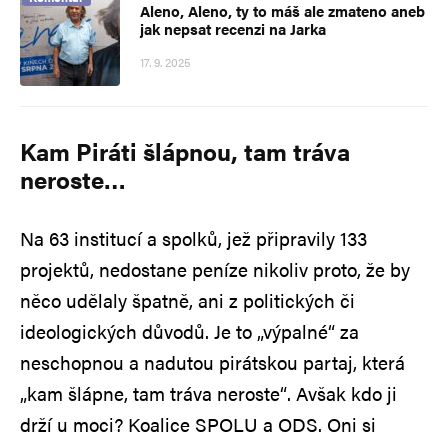
Aleno, Aleno, ty to máš ale zmateno aneb
jak nepsat recenzi na Jarka
17. 9. 2025
Kam Piráti šlápnou, tam tráva
neroste…
Na 63 institucí a spolků, jež připravily 133
projektů, nedostane peníze nikoliv proto, že by
něco udělaly špatně, ani z politických či
ideologických důvodů. Je to „výpalné“ za
neschopnou a nadutou pirátskou partaj, která
„kam šlápne, tam tráva neroste“. Avšak kdo ji
drží u moci? Koalice SPOLU a ODS. Oni si