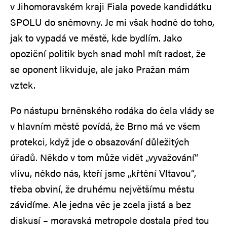
v Jihomoravském kraji Fiala povede kandidátku
SPOLU do sněmovny. Je mi však hodně do toho,
jak to vypadá ve městě, kde bydlím. Jako
opoziční politik bych snad mohl mít radost, že
se oponent likviduje, ale jako Pražan mám
vztek.
Po nástupu brněnského rodáka do čela vlády se
v hlavním městě povídá, že Brno má ve všem
protekci, když jde o obsazování důležitých
úřadů. Někdo v tom může vidět „vyvažování“
vlivu, někdo nás, kteří jsme „křtění Vltavou“,
třeba obviní, že druhému největšímu městu
závidíme. Ale jedna věc je zcela jistá a bez
diskusí – moravská metropole dostala před tou