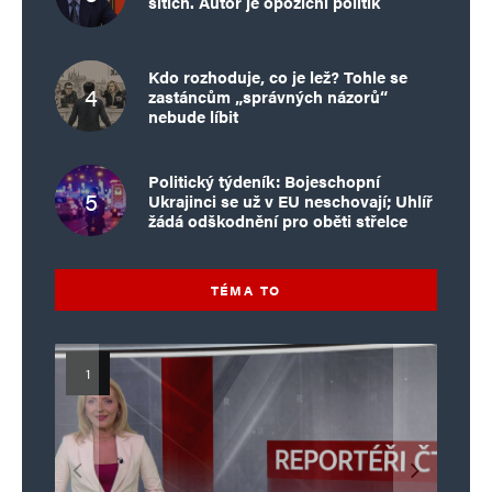
sítích. Autor je opoziční politik
Kdo rozhoduje, co je lež? Tohle se
zastáncům „správných názorů“
nebude líbit
Politický týdeník: Bojeschopní
Ukrajinci se už v EU neschovají; Uhlíř
žádá odškodnění pro oběti střelce
TÉMA TO
Islamistický teror v EU, 6. díl:
Mýty o Václavu Klausovi:
Vymíráme a politici lžou:
Islamistický teror v EU, 5. díl:
Brutální poprava 85letého
Pivo, jazz, hádky, loajalita
porodnost nezachrání