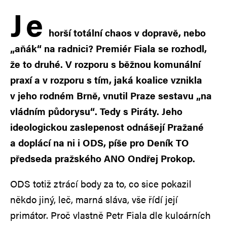
J
e
horší totální chaos v dopravě, nebo
„aňák“ na radnici? Premiér Fiala se rozhodl,
že to druhé. V rozporu s běžnou komunální
praxí a v rozporu s tím, jaká koalice vznikla
v jeho rodném Brně, vnutil Praze sestavu „na
vládním půdorysu“. Tedy s Piráty. Jeho
ideologickou zaslepenost odnášejí Pražané
a doplácí na ni i ODS, píše pro Deník TO
předseda pražského ANO Ondřej Prokop.
ODS totiž ztrácí body za to, co sice pokazil
někdo jiný, leč, marná sláva, vše řídí její
primátor. Proč vlastně Petr Fiala dle kuloárních