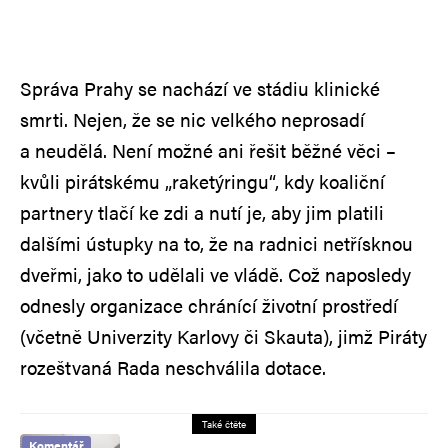
Správa Prahy se nachází ve stádiu klinické
smrti. Nejen, že se nic velkého neprosadí
a neudělá. Není možné ani řešit běžné věci –
kvůli pirátskému „raketýringu“, kdy koaliční
partnery tlačí ke zdi a nutí je, aby jim platili
dalšími ústupky na to, že na radnici netřísknou
dveřmi, jako to udělali ve vládě. Což naposledy
odnesly organizace chránící životní prostředí
(včetně Univerzity Karlovy či Skauta), jimž Piráty
rozeštvaná Rada neschválila dotace.
Také čtěte
Komentář