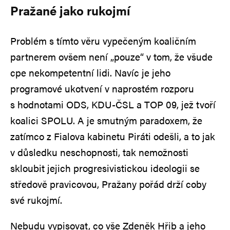
Pražané jako rukojmí
Problém s tímto věru vypečeným koaličním
partnerem ovšem není „pouze“ v tom, že všude
cpe nekompetentní lidi. Navíc je jeho
programové ukotvení v naprostém rozporu
s hodnotami ODS, KDU-ČSL a TOP 09, jež tvoří
koalici SPOLU. A je smutným paradoxem, že
zatímco z Fialova kabinetu Piráti odešli, a to jak
v důsledku neschopnosti, tak nemožnosti
skloubit jejich progresivistickou ideologii se
středově pravicovou, Pražany pořád drží coby
své rukojmí.
Nebudu vypisovat, co vše Zdeněk Hřib a jeho