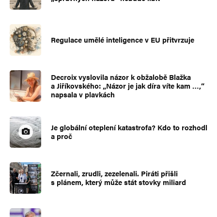
Regulace umělé inteligence v EU přitvrzuje
Decroix vyslovila názor k obžalobě Blažka
a Jiříkovského: „Názor je jak díra víte kam …,“
napsala v plavkách
Je globální oteplení katastrofa? Kdo to rozhodl
a proč
Zčernali, zrudli, zezelenali. Piráti přišli
s plánem, který může stát stovky miliard