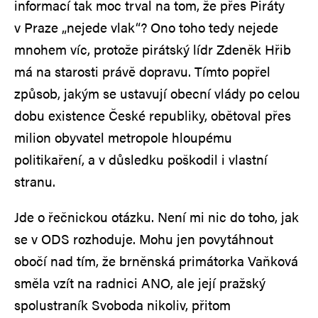
informací tak moc trval na tom, že přes Piráty
v Praze „nejede vlak“? Ono toho tedy nejede
mnohem víc, protože pirátský lídr Zdeněk Hřib
má na starosti právě dopravu. Tímto popřel
způsob, jakým se ustavují obecní vlády po celou
dobu existence České republiky, obětoval přes
milion obyvatel metropole hloupému
politikaření, a v důsledku poškodil i vlastní
stranu.
Jde o řečnickou otázku. Není mi nic do toho, jak
se v ODS rozhoduje. Mohu jen povytáhnout
obočí nad tím, že brněnská primátorka Vaňková
směla vzít na radnici ANO, ale její pražský
spolustraník Svoboda nikoliv, přitom