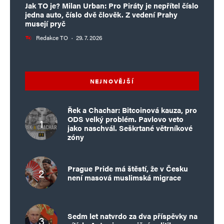
Jak TO je? Milan Urban: Pro Piráty je nepřítel číslo
jedna auto, číslo dvě člověk. Z vedení Prahy
musejí pryč
Redakce TO
·
29. 7. 2026
NEJNOVĚJŠÍ
Řek a Chachar: Bitcoinová kauza, pro
ODS velký problém. Pavlovo veto
jako naschvál. Seškrtané větrníkové
zóny
Prague Pride má štěstí, že v Česku
není masová muslimská migrace
Sedm let natvrdo za dva příspěvky na