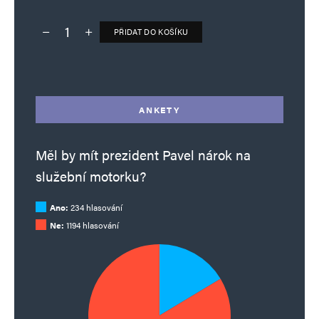
PŘIDAT DO KOŠÍKU
Deník TO – verze bez reklam množství
Alternative:
ANKETY
Měl by mít prezident Pavel nárok na
služební motorku?
Ano:
234 hlasování
Ne:
1194 hlasování