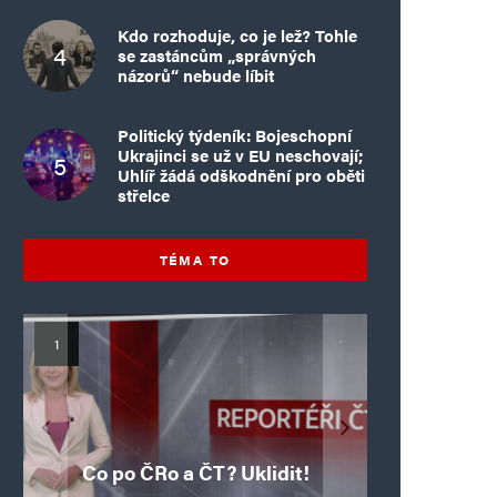
Kdo rozhoduje, co je lež? Tohle
se zastáncům „správných
názorů“ nebude líbit
Politický týdeník: Bojeschopní
Ukrajinci se už v EU neschovají;
Uhlíř žádá odškodnění pro oběti
střelce
TÉMA TO
Mýty o Václavu Klausovi:
Vymíráme a politici lžou:
Islamistický teror v EU,
Pivo, jazz, hádky,
Pim Fortuyn: Muž, který
Islamistický teror v EU,
6. díl: Brutální poprava
porodnost nezachrání
loajalita i humor. Jakl
5. díl: Krvavé oslavy pádu
boří legendy o bývalém
85letého katolického
dotace, byty ani
se nestihl stát
Co po ČRo a ČT? Uklidit!
kněze Jacquese Hamela
zkrácené úvazky
Bastily v Nice
prezidentovi
premiérem