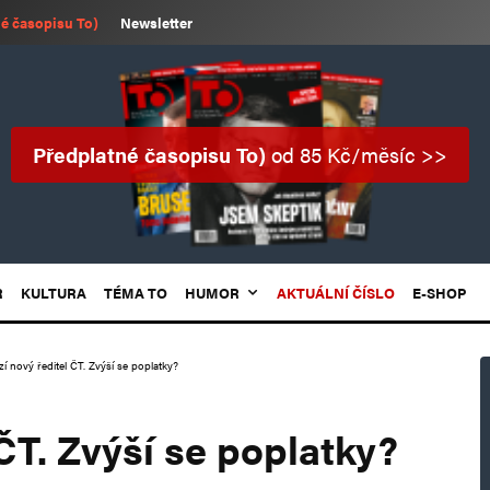
é časopisu To)
Newsletter
Předplatné časopisu To)
od 85 Kč/měsíc >>
R
KULTURA
TÉMA TO
HUMOR
AKTUÁLNÍ ČÍSLO
E-SHOP
zí nový ředitel ČT. Zvýší se poplatky?
 ČT. Zvýší se poplatky?