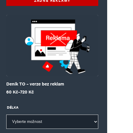
ŽÁDNÉ REKLAMY
Deník TO – verze bez reklam
Rozpětí cen: 60 Kč až 720 Kč
60
Kč
–
720
Kč
DÉLKA