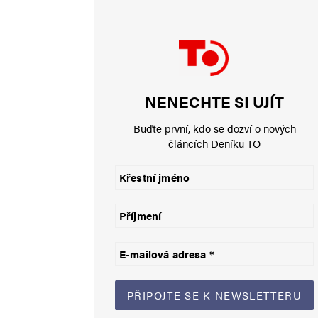
Jméno
*
NENECHTE SI UJÍT
E-mail
*
Buďte první, kdo se dozví o nových
článcích Deníku TO
Uložit do prohlížeče jméno, e-mail a webovou stránku pro bud
Informujte mě o nových komentářích e-mailem.
Informujte mě o nových příspěvcích e-mailem.
Alternative: