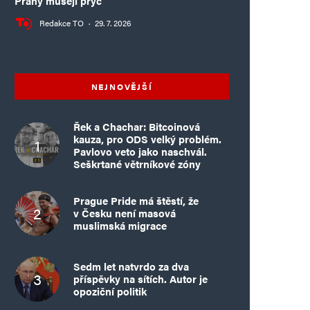
Prahy musejí pryč
Redakce TO
·
29. 7. 2026
NEJNOVĚJŠÍ
Řek a Chachar: Bitcoinová
kauza, pro ODS velký problém.
Pavlovo veto jako naschvál.
Seškrtané větrníkové zóny
Prague Pride má štěstí, že
v Česku není masová
muslimská migrace
Sedm let natvrdo za dva
příspěvky na sítích. Autor je
opoziční politik