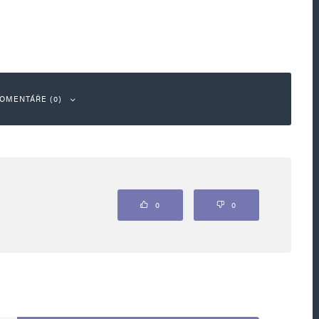
OMENTÁŘE (0)
ou označeny
*
0
0