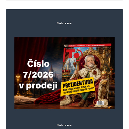
Vaše e-mailová adresa nebude zveřejněna.
Vyžadované informace jsou
označeny
*
Reklama
Komentář
*
Jméno
*
E-mail
*
Webová stránka
Reklama