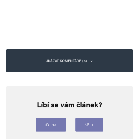
UKÁZAT KOMENTÁŘE (6)
hloubal
Odpovědět
4. 12. 2025 (19:25)
Líbí se vám článek?
https://messerinzidenz.de/
43
1