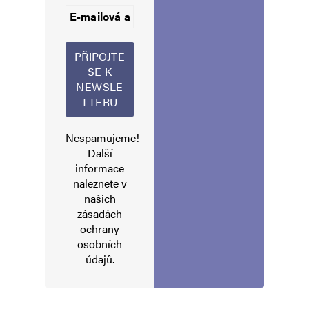
Pane Stoniš, jak si vysvětlujete, že chytří lidé
vám nechtějí dělat zboží?
Já dement Pšenák ouředně
Odpovědět
uznanej za blba
Nespamujeme!
Další
5. 12. 2025 (10:14)
informace
Co to blábolíš opičáku.
naleznete v
našich
zásadách
ochrany
osobních
IDe
Odpovědět
údajů
.
5. 12. 2025 (8:00)
A ty „Národní otvore“ jsi bezectná, parazitická