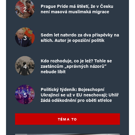
Prague Pride má štěstí, že v Česku
není masová muslimská migrace
Sedm let natvrdo za dva příspěvky na
sítích. Autor je opoziční politik
Kdo rozhoduje, co je lež? Tohle se
zastáncům „správných názorů“
nebude líbit
Politický týdeník: Bojeschopní
Ukrajinci se už v EU neschovají; Uhlíř
žádá odškodnění pro oběti střelce
TÉMA TO