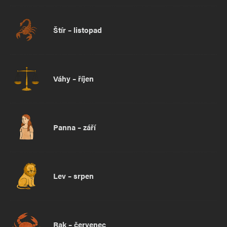
Štír – listopad
Váhy – říjen
Panna – září
Lev – srpen
Rak – červenec