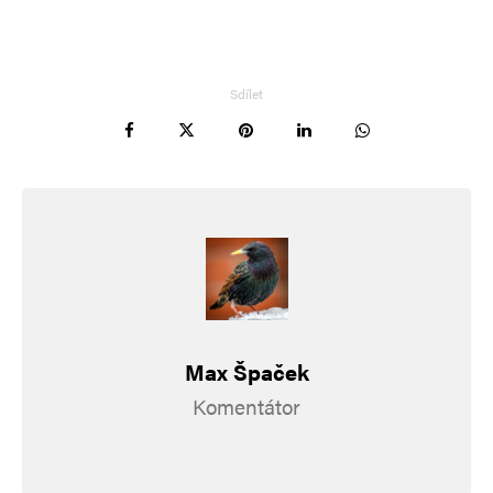
zrůda. Bezcenný ničema s vymytým mozkem…
Sdílet
Pijack
Odpovědět
5. 12. 2025 (10:59)
vývoj názorů českého prezidenta – už to není
tupý rozvědčík a zelená guma – dnes jde
o názorově neobyčejně dynamickou a od nátury
dokonale pružnou osobu 🙂 Český mainstream
jednou větou udělal z blba bez názoru
Max Špaček
dynamického myslitele 🙂
Komentátor
Napsat komentář