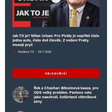
Jak TO je? Milan Urban: Pro Piráty je nepřítel číslo
jedna auto, číslo dvě člověk. Z vedení Prahy
musejí pryč
Redakce TO
·
29. 7. 2026
NEJNOVĚJŠÍ
Řek a Chachar: Bitcoinová kauza, pro
ODS velký problém. Pavlovo veto
jako naschvál. Seškrtané větrníkové
zóny