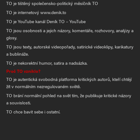
TO je tištěný společensko-politický měsíčník TO
TO je internetový www.denik.to
TO je YouTube kanál Deník TO – YouTube
TO jsou osobnosti a jejich názory, komentáře, rozhovory, analýzy a
glosy.
TO jsou texty, autorské videopořady, satirické videoklipy, karikatury
a bublináže.
TO je nekorektní humor, satira a nadsázka.
Proč TO vzniklo?
TO je autentická svobodná platforma kritických autorů, kteří chtějí
žít v normálním nezregulovaném světě.
TO brání normální pohled na svět tím, že publikuje kritické názory
a souvislosti.
TO chce bavit sebe i ostatní.