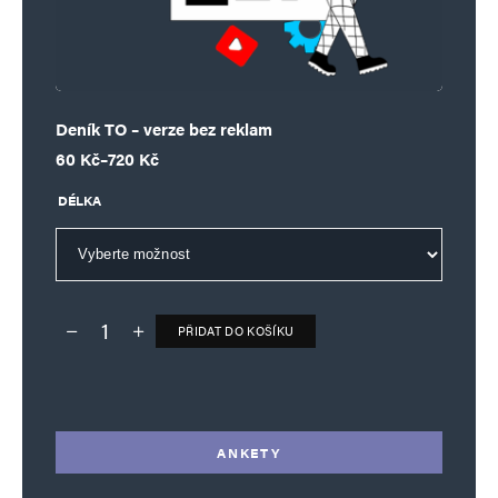
Deník TO – verze bez reklam
Rozpětí cen: 60 Kč až 720 Kč
60
Kč
–
720
Kč
DÉLKA
PŘIDAT DO KOŠÍKU
Deník TO – verze bez reklam množství
Alternative:
ANKETY