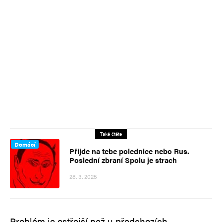
Také čtěte
Domácí
Přijde na tebe polednice nebo Rus.
Poslední zbraní Spolu je strach
28. 3. 2025
Problém je ostřejší než u předchozích