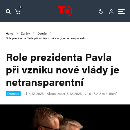
0
Home
Zprávy
Domácí
Role prezidenta Pavla při vzniku nové vlády je netransparentní
Role prezidenta Pavla
při vzniku nové vlády je
netransparentní
Domácí
4. 12. 2025
Aktualizace:
5. 12. 2025
6
2 min. čtení