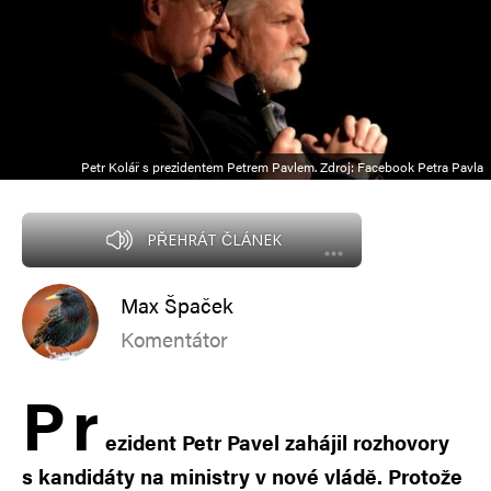
Petr Kolář s prezidentem Petrem Pavlem. Zdroj: Facebook Petra Pavla
PŘEHRÁT ČLÁNEK
Max Špaček
Komentátor
P
r
ezident Petr Pavel zahájil rozhovory
s kandidáty na ministry v nové vládě. Protože