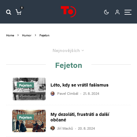
0
Home
Humor
Fejeton
Nejnovějších
Fejeton
Léto, kdy se vrátil fašismus
Fejeton
Pavel Cimbál
·
21. 8. 2024
My dezoláti, frustráti a další
Fejeton
občané
Jiří Macků
·
20. 8. 2024