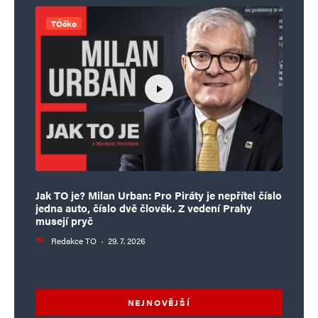
TÓčko
Jak TO je? Milan Urban: Pro Piráty je nepřítel číslo
jedna auto, číslo dvě člověk. Z vedení Prahy
musejí pryč
Redakce TO
·
29. 7. 2026
NEJNOVĚJŠÍ