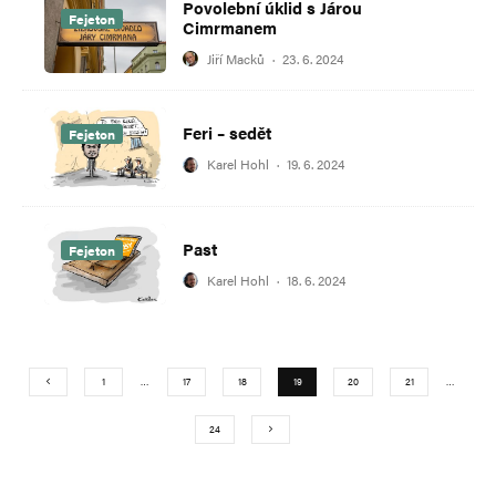
Povolební úklid s Járou
Fejeton
Cimrmanem
Jiří Macků
·
23. 6. 2024
Feri – sedět
Fejeton
Karel Hohl
·
19. 6. 2024
Past
Fejeton
Karel Hohl
·
18. 6. 2024
1
…
17
18
19
20
21
…
24