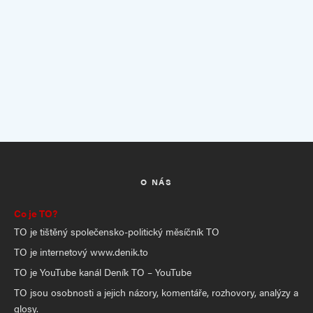
O NÁS
Co je TO?
TO je tištěný společensko-politický měsíčník TO
TO je internetový www.denik.to
TO je YouTube kanál Deník TO – YouTube
TO jsou osobnosti a jejich názory, komentáře, rozhovory, analýzy a
glosy.