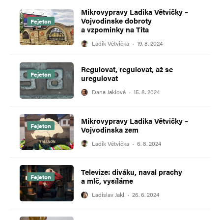
Mikrovypravy Ladika Větvičky –
Vojvodinske dobroty
Fejeton
a vzpominky na Tita
Ladik Větvička
·
19. 8. 2024
Regulovat, regulovat, až se
Fejeton
uregulovat
Dana Jaklová
·
15. 8. 2024
Mikrovypravy Ladika Větvičky –
Fejeton
Vojvodinska zem
Ladik Větvička
·
6. 8. 2024
Televize: diváku, naval prachy
Fejeton
a mlč, vysíláme
Ladislav Jakl
·
26. 6. 2024