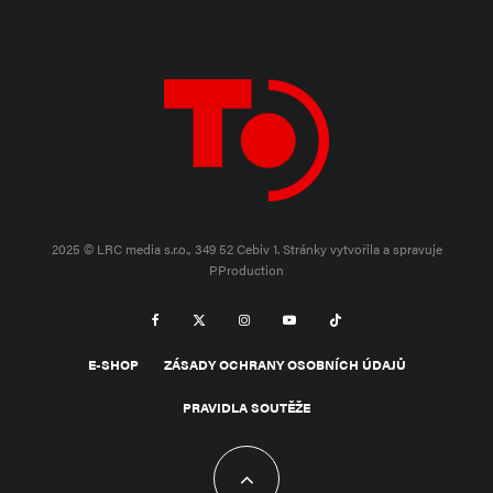
2025 © LRC media s.r.o., 349 52 Cebiv 1.
Stránky vytvořila a spravuje
PProduction
E-SHOP
ZÁSADY OCHRANY OSOBNÍCH ÚDAJŮ
PRAVIDLA SOUTĚŽE