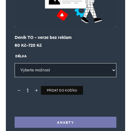
Deník TO – verze bez reklam
Rozpětí cen: 60 Kč až 720 Kč
60
Kč
–
720
Kč
DÉLKA
PŘIDAT DO KOŠÍKU
Deník TO – verze bez reklam množství
Alternative:
ANKETY