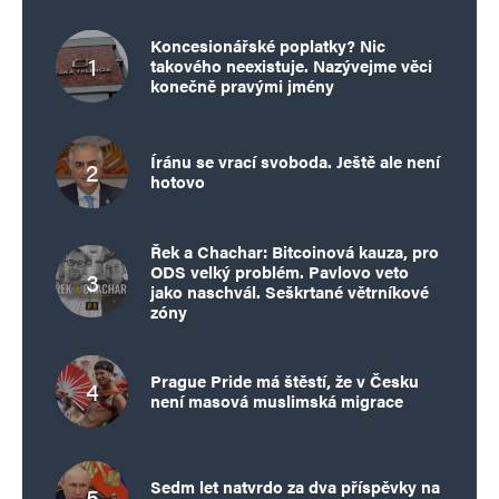
Koncesionářské poplatky? Nic
takového neexistuje. Nazývejme věci
konečně pravými jmény
Íránu se vrací svoboda. Ještě ale není
hotovo
Řek a Chachar: Bitcoinová kauza, pro
ODS velký problém. Pavlovo veto
jako naschvál. Seškrtané větrníkové
zóny
Prague Pride má štěstí, že v Česku
není masová muslimská migrace
Sedm let natvrdo za dva příspěvky na