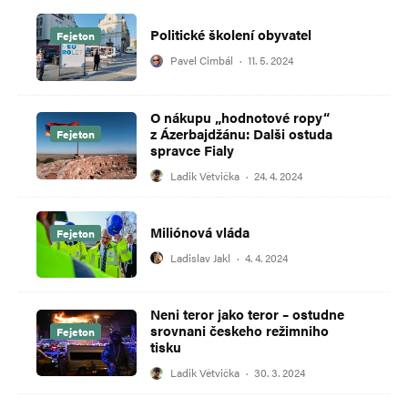
Politické školení obyvatel
Fejeton
Pavel Cimbál
·
11. 5. 2024
O nákupu „hodnotové ropy“
z Ázerbajdžánu: Dalši ostuda
Fejeton
spravce Fialy
Ladik Větvička
·
24. 4. 2024
Miliónová vláda
Fejeton
Ladislav Jakl
·
4. 4. 2024
Neni teror jako teror – ostudne
srovnani českeho režimniho
Fejeton
tisku
Ladik Větvička
·
30. 3. 2024