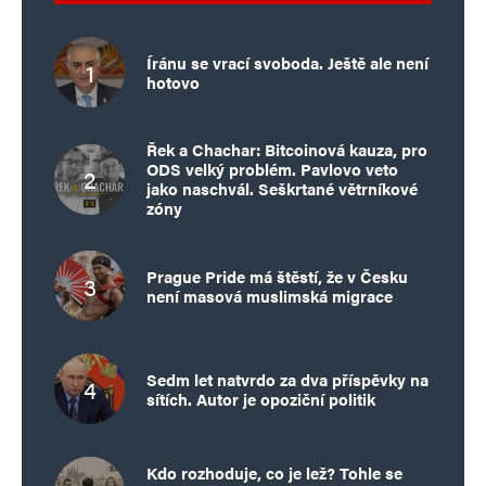
Íránu se vrací svoboda. Ještě ale není
hotovo
Řek a Chachar: Bitcoinová kauza, pro
ODS velký problém. Pavlovo veto
jako naschvál. Seškrtané větrníkové
zóny
Prague Pride má štěstí, že v Česku
není masová muslimská migrace
Sedm let natvrdo za dva příspěvky na
sítích. Autor je opoziční politik
Kdo rozhoduje, co je lež? Tohle se