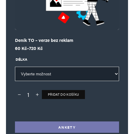
Deník TO – verze bez reklam
Rozpětí cen: 60 Kč až 720 Kč
60
Kč
–
720
Kč
DÉLKA
PŘIDAT DO KOŠÍKU
Deník TO – verze bez reklam množství
Alternative:
ANKETY