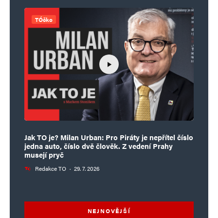
TÓčko
Jak TO je? Milan Urban: Pro Piráty je nepřítel číslo
jedna auto, číslo dvě člověk. Z vedení Prahy
musejí pryč
Redakce TO
·
29. 7. 2026
NEJNOVĚJŠÍ