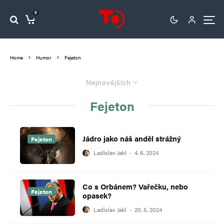
0
Home
Humor
Fejeton
Nejnovějších
Fejeton
Jádro jako náš anděl strážný
Fejeton
Ladislav Jakl
·
4. 6. 2024
Co s Orbánem? Vařečku, nebo
Fejeton
opasek?
Ladislav Jakl
·
20. 5. 2024