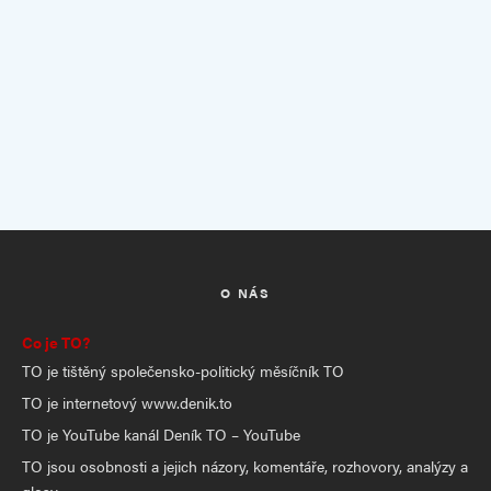
O NÁS
Co je TO?
TO je tištěný společensko-politický měsíčník TO
TO je internetový www.denik.to
TO je YouTube kanál Deník TO – YouTube
TO jsou osobnosti a jejich názory, komentáře, rozhovory, analýzy a