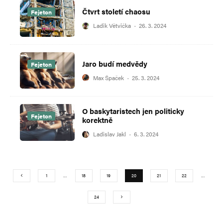
Čtvrt století chaosu
Fejeton
Ladik Větvička
·
26. 3. 2024
Jaro budí medvědy
Fejeton
Max Špaček
·
25. 3. 2024
O baskytaristech jen politicky
Fejeton
korektně
Ladislav Jakl
·
6. 3. 2024
1
…
18
19
20
21
22
…
24