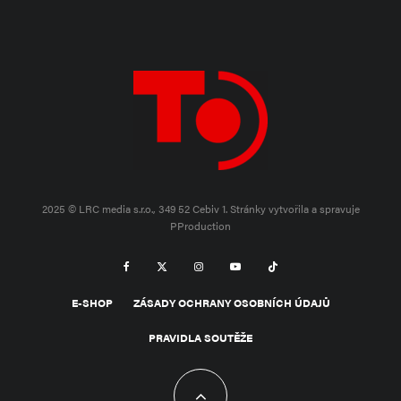
2025 © LRC media s.r.o., 349 52 Cebiv 1.
Stránky vytvořila a spravuje
PProduction
E-SHOP
ZÁSADY OCHRANY OSOBNÍCH ÚDAJŮ
PRAVIDLA SOUTĚŽE