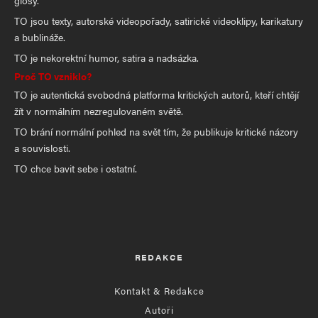
glosy.
TO jsou texty, autorské videopořady, satirické videoklipy, karikatury
a bublináže.
TO je nekorektní humor, satira a nadsázka.
Proč TO vzniklo?
TO je autentická svobodná platforma kritických autorů, kteří chtějí
žít v normálním nezregulovaném světě.
TO brání normální pohled na svět tím, že publikuje kritické názory
a souvislosti.
TO chce bavit sebe i ostatní.
REDAKCE
Kontakt & Redakce
Autoři