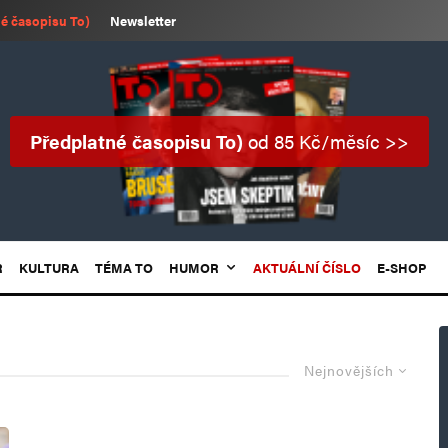
é časopisu To)
Newsletter
Předplatné časopisu To)
od 85 Kč/měsíc >>
R
KULTURA
TÉMA TO
HUMOR
AKTUÁLNÍ ČÍSLO
E-SHOP
Nejnovějších