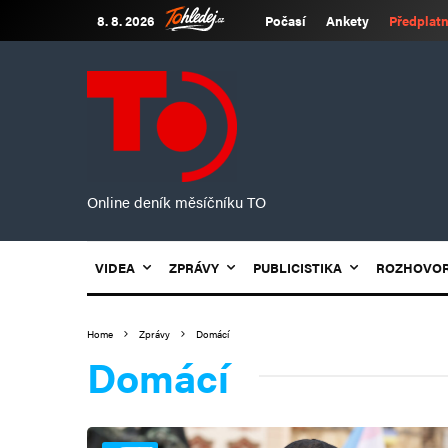
8. 8. 2026
Počasí
Ankety
Předplatn
Online deník měsíčníku TO
VIDEA
ZPRÁVY
PUBLICISTIKA
ROZHOVO
Home
Zprávy
Domácí
Domácí