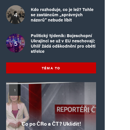
Kdo rozhoduje, co je lež? Tohle
se zastáncům „správných
názorů“ nebude líbit
Politický týdeník: Bojeschopní
Ukrajinci se už v EU neschovají;
Uhlíř žádá odškodnění pro oběti
střelce
TÉMA TO
Mýty o Václavu Klausovi:
Vymíráme a politici lžou:
Islamistický teror v EU,
Pivo, jazz, hádky,
Pim Fortuyn: Muž, který
Islamistický teror v EU,
6. díl: Brutální poprava
porodnost nezachrání
loajalita i humor. Jakl
5. díl: Krvavé oslavy pádu
boří legendy o bývalém
85letého katolického
dotace, byty ani
se nestihl stát
Co po ČRo a ČT? Uklidit!
kněze Jacquese Hamela
zkrácené úvazky
Bastily v Nice
prezidentovi
premiérem