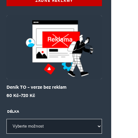
ŽÁDNÉ REKLAMY
Deník TO – verze bez reklam
Rozpětí cen: 60 Kč až 720 Kč
60
Kč
–
720
Kč
DÉLKA