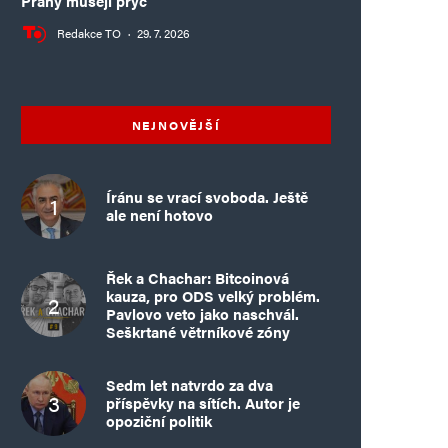
Prahy musejí pryč
Redakce TO
·
29. 7. 2026
NEJNOVĚJŠÍ
Íránu se vrací svoboda. Ještě
ale není hotovo
Řek a Chachar: Bitcoinová
kauza, pro ODS velký problém.
Pavlovo veto jako naschvál.
Seškrtané větrníkové zóny
Sedm let natvrdo za dva
příspěvky na sítích. Autor je
opoziční politik