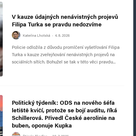
V kauze údajných nenávistných projevů
Filipa Turka se pravdu nedozvíme
Kateřina Lhotská
·
4. 8. 2026
Policie odložila z důvodu promlčení vyšetřování Filipa
Turka v kauze zveřejňování nenávistných projevů na
sociálních sítích. Bohužel se tak v této věci pravdu...
Politický týdeník: ODS na nového šéfa
letiště kvičí, protože se bojí auditu, říká
Schillerová. Přivedl České aerolinie na
buben, oponuje Kupka