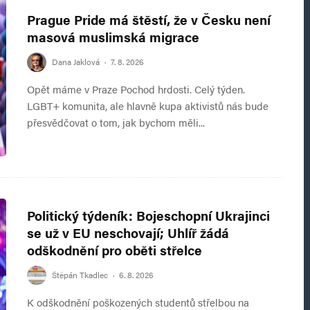
Prague Pride má štěstí, že v Česku není
masová muslimská migrace
Dana Jaklová
·
7. 8. 2026
Opět máme v Praze Pochod hrdosti. Celý týden.
LGBT+ komunita, ale hlavně kupa aktivistů nás bude
přesvědčovat o tom, jak bychom měli...
Politický týdeník: Bojeschopní Ukrajinci
se už v EU neschovají; Uhlíř žádá
odškodnění pro oběti střelce
Štěpán Tkadlec
·
6. 8. 2026
K odškodnění poškozených studentů střelbou na