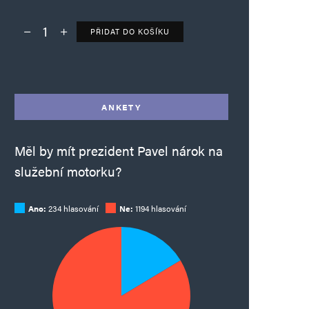
PŘIDAT DO KOŠÍKU
Deník TO – verze bez reklam množství
Alternative:
ANKETY
Měl by mít prezident Pavel nárok na
služební motorku?
Ano:
234 hlasování
Ne:
1194 hlasování