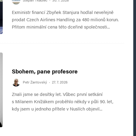
Štěpán Tkadlec
·
30. 7. 2026
Exministr financí Zbyňek Stanjura hodlal neveřejně
prodat Czech Airlines Handling za 480 milionů korun.
Přitom minimální cena této dceřiné společnosti...
Sbohem, pane profesore
Petr Žantovský
·
27. 7. 2026
Znali jsme se desítky let. Vůbec první setkání
s Milanem Knížákem proběhlo někdy v půli 90. let,
kdy jsem u jednoho přítele v Nuslích objevil...