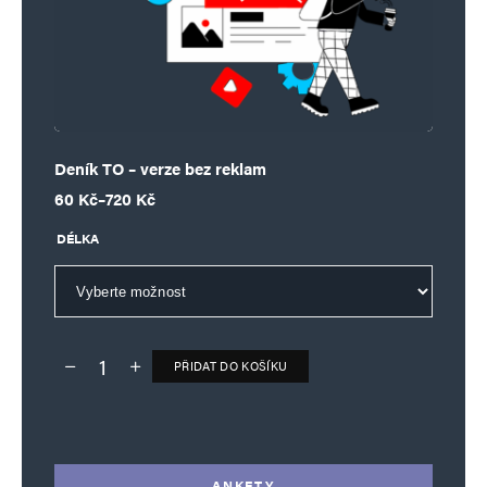
Deník TO – verze bez reklam
Rozpětí cen: 60 Kč až 720 Kč
60
Kč
–
720
Kč
DÉLKA
PŘIDAT DO KOŠÍKU
Deník TO – verze bez reklam množství
Alternative:
ANKETY