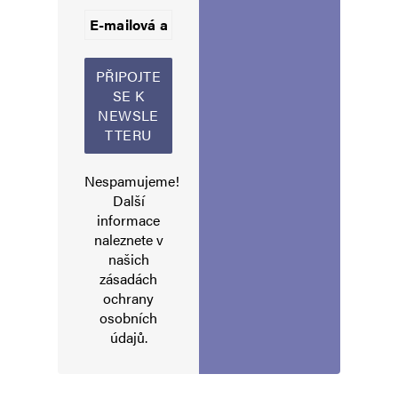
Informujte mě o nových příspěvcích e-mailem.
Alternative:
Nespamujeme!
Další
informace
naleznete v
našich
zásadách
ochrany
osobních
údajů
.