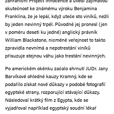
zahraniční Project Innocence a uvedl zajímavou
skutečnost ke známému výroku Benjamina
Franklina, že je lepší, když uteče sto viníků, nežli
by jeden nevinný trpěl. Původně jej pronesl (jen
v poměru deseti ku jedné) anglický právník
William Blackstone, nicméně veřejnost to takto
zpravidla nevnímá a nepotrestání viníků
přisuzuje stejnou váhu jako trestání nevinných.
Po americkém okénku začalo shrnutí JUDr. Jany
Barvíkové ohledně kauzy Kramný, kde se
podařilo získat nové důkazy v podobě fotografií
egyptské strany, rozporující stávající důkazy.
Následoval krátký film z Egypta, kde se
vyjadřoval například egyptský soudní lékař