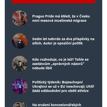
Prague Pride má štěstí, že v Česku
není masová muslimská migrace
Sedm let natvrdo za dva příspěvky na
sítích. Autor je opoziční politik
Kdo rozhoduje, co je lež? Tohle se
zastáncům „správných názorů“
nebude líbit
Politický týdeník: Bojeschopní
Ukrajinci se už v EU neschovají; Uhlíř
žádá odškodnění pro oběti střelce
Na zrušení koncesionářských