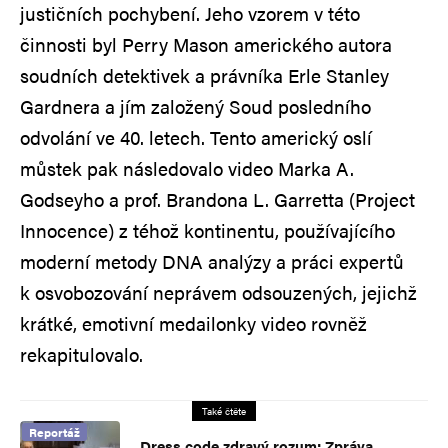
justičních pochybení. Jeho vzorem v této
činnosti byl Perry Mason amerického autora
soudních detektivek a právníka Erle Stanley
Gardnera a jím založený Soud posledního
odvolání ve 40. letech. Tento americký oslí
můstek pak následovalo video Marka A.
Godseyho a prof. Brandona L. Garretta (Project
Innocence) z téhož kontinentu, používajícího
moderní metody DNA analýzy a práci expertů
k osvobozování neprávem odsouzených, jejichž
krátké, emotivní medailonky video rovněž
rekapitulovalo.
Také čtěte
Reportáž
Dress code zdravý rozum: Zpráva