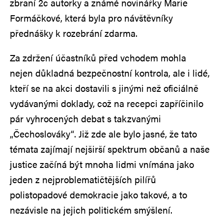
zbraní 2c autorky a známé novinářky Marie
Formáčkové, která byla pro návštěvníky
přednášky k rozebrání zdarma.
Za zdržení účastníků před vchodem mohla
nejen důkladná bezpečnostní kontrola, ale i lidé,
kteří se na akci dostavili s jinými než oficiálně
vydávanými doklady, což na recepci zapříčinilo
pár vyhrocených debat s takzvanými
„Čechoslováky“. Již zde ale bylo jasné, že tato
témata zajímají nejširší spektrum občanů a naše
justice začíná být mnoha lidmi vnímána jako
jeden z nejproblematičtějších pilířů
polistopadové demokracie jako takové, a to
nezávisle na jejich politickém smýšlení.