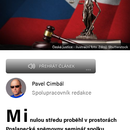
Česká justice - ilustrační foto. Zdroj: Shutterstock
PŘEHRÁT ČLÁNEK
Pavel Cimbál
Spolupracovník redakce
M
i
nulou středu proběhl v prostorách
Poslanecké sněmovny seminář spolku