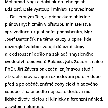
Mohamad Nagi a další aktéři tehdejších
událostí. Dále vystoupil ministr spravedlnosti,
JUDr. Jeroným Tejc, s příspěvkem ohledně
plánovaných změn v přístupu ministerstva
spravedlnosti k justičním pochybením, Mgr.
Josef Bartončík na téma kauzy Slopné, kde
dozorující žalobce zatajil důležité stopy
a k odsouzení došlo na základě smyšleného
svědectví recidivistů Rakašových. Soudní znalec
PhDr. Jiří Závora pak začal zajímavou studií
z Izraele, srovnávající rozhodování porot v době
před a po obědě, známé coby efekt hladového
soudce. Znalci podle něj často doslova ničí
lidské životy, pletou si klinický a forenzní náhled,
a systém nefunguje.