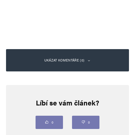
UKÁZAT KOMENTÁŘE (0)
Napsat komentář
Líbí se vám článek?
Vaše e-mailová adresa nebude zveřejněna.
Vyžadované informace jsou
označeny
*
Komentář
*
0
0