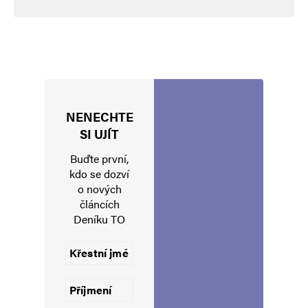
NENECHTE
Jméno
*
SI UJÍT
Buďte první,
kdo se dozví
o nových
E-mail
*
Webová stránka
článcích
Deníku TO
Uložit do prohlížeče jméno, e-mail a webovou stránku pro budoucí
komentáře.
Informujte mě o nových komentářích e-mailem.