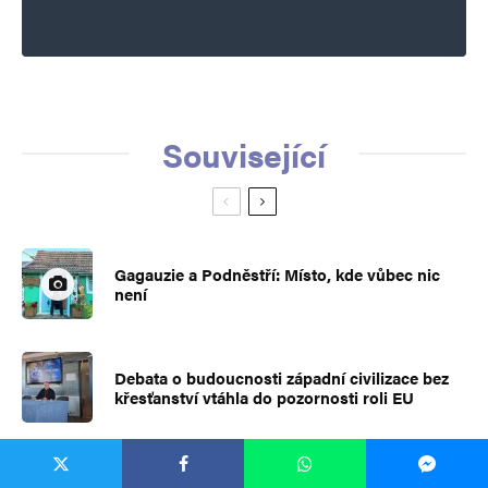
Související
Gagauzie a Podněstří: Místo, kde vůbec nic
není
Debata o budoucnosti západní civilizace bez
křesťanství vtáhla do pozornosti roli EU
Tak dlouho Čína budovala socialismus, až má