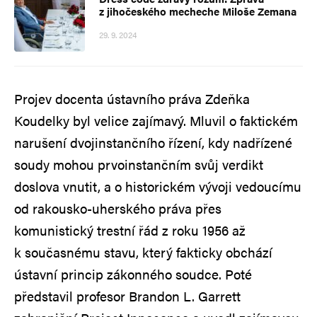
z jihočeského mecheche Miloše Zemana
29. 9. 2024
Projev docenta ústavního práva Zdeňka
Koudelky byl velice zajímavý. Mluvil o faktickém
narušení dvojinstančního řízení, kdy nadřízené
soudy mohou prvoinstančním svůj verdikt
doslova vnutit, a o historickém vývoji vedoucímu
od rakousko-uherského práva přes
komunistický trestní řád z roku 1956 až
k současnému stavu, který fakticky obchází
ústavní princip zákonného soudce. Poté
představil profesor Brandon L. Garrett