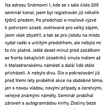
Na adresu Sněmovní 1, kde se v sále číslo 205
seminář konal, jsem byl registrován již několik
týdnů předem. Po předchozí e-mailové výzvě
k potvrzení účasti, ověřované pro velký zájem,
jsem však zbystřil, a tak se pro jistotu na místo
vydal radši s určitým předstihem, ale nebylo mi
to nic platné. Ještě deset minut před začátkem
se fronta čekajících účastníků vinula málem až
k Malostranskému náměstí a další lidé stále
přicházeli. A nebylo divu. Šlo o pokračování již
před třemi lety proběhlé akce na obdobné téma,
jen s novou vládou, novými případy a čerstvými,
veřejně známými náměty. Seminář probíhal
zároveň s autogramiádou knihy Zločiny beze