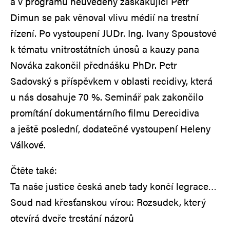
a v programu neuvedený zaskakující Petr
Dimun se pak věnoval vlivu médií na trestní
řízení. Po vystoupení JUDr. Ing. Ivany Spoustové
k tématu vnitrostátních únosů a kauzy pana
Nováka zakončil přednášku PhDr. Petr
Sadovský s příspěvkem v oblasti recidivy, která
u nás dosahuje 70 %. Seminář pak zakončilo
promítání dokumentárního filmu Derecidiva
a ještě poslední, dodatečné vystoupení Heleny
Válkové.
Čtěte také:
Ta naše justice česká aneb tady končí legrace…
Soud nad křesťanskou vírou: Rozsudek, který
otevírá dveře trestání názorů