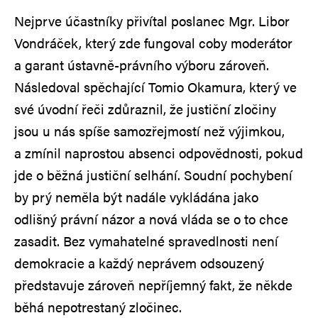
Nejprve účastníky přivítal poslanec Mgr. Libor
Vondráček, který zde fungoval coby moderátor
a garant ústavně-právního výboru zároveň.
Následoval spěchající Tomio Okamura, který ve
své úvodní řeči zdůraznil, že justiční zločiny
jsou u nás spíše samozřejmostí než výjimkou,
a zmínil naprostou absenci odpovědnosti, pokud
jde o běžná justiční selhání. Soudní pochybení
by prý neměla být nadále vykládána jako
odlišný právní názor a nová vláda se o to chce
zasadit. Bez vymahatelné spravedlnosti není
demokracie a každý neprávem odsouzený
představuje zároveň nepříjemný fakt, že někde
běhá nepotrestaný zločinec.