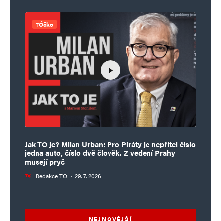
TÓčko
Jak TO je? Milan Urban: Pro Piráty je nepřítel číslo
jedna auto, číslo dvě člověk. Z vedení Prahy
musejí pryč
Redakce TO
·
29. 7. 2026
NEJNOVĚJŠÍ