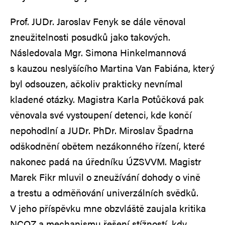
Prof. JUDr. Jaroslav Fenyk se dále věnoval
zneužitelnosti posudků jako takových.
Následovala Mgr. Simona Hinkelmannová
s kauzou neslyšícího Martina Van Fabiána, který
byl odsouzen, ačkoliv prakticky nevnímal
kladené otázky. Magistra Karla Potůčková pak
věnovala své vystoupení detenci, kde končí
nepohodlní a JUDr. PhDr. Miroslav Špadrna
odškodnění obětem nezákonného řízení, které
nakonec padá na úředníku ÚZSVVM. Magistr
Marek Fikr mluvil o zneužívání dohody o vině
a trestu a odměňování univerzálních svědků.
V jeho příspěvku mne obzvláště zaujala kritika
NCOZ a mechanismu řešení stížností, kdy