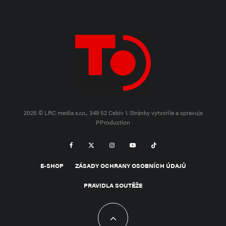
2025 © LRC media s.r.o., 349 52 Cebiv 1.
Stránky vytvořila a spravuje
PProduction
E-SHOP
ZÁSADY OCHRANY OSOBNÍCH ÚDAJŮ
PRAVIDLA SOUTĚŽE