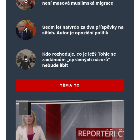
není masová muslimská migrace
Sedm let natvrdo za dva příspěvky na
sítích. Autor je opoziční politik
Kdo rozhoduje, co je lež? Tohle se
zastáncům „správných názorů“
nebude líbit
TÉMA TO
Islamistický teror v EU, 6. díl:
Mýty o Václavu Klausovi:
Vymíráme a politici lžou: