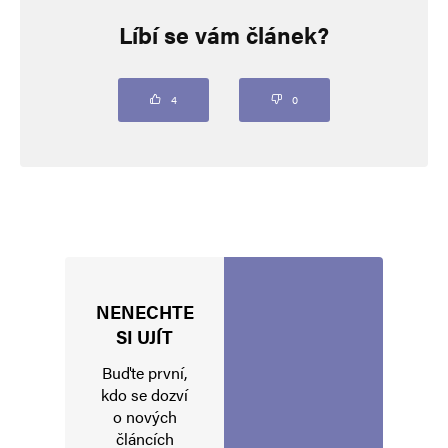
Líbí se vám článek?
Vaše e-mailová adresa nebude zveřejněna.
Vyžadované informace jsou
označeny
*
Komentář
*
4
0
NENECHTE
Jméno
*
SI UJÍT
Buďte první,
kdo se dozví
o nových
E-mail
*
Webová stránka
článcích