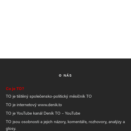
O NÁS
Co je TO?
TO je tištěný společensko-politický měsíčník TO
TO je internetový www.denik.to
TO je YouTube kanál Deník TO – YouTube
TO jsou osobnosti a jejich názory, komentáře, rozhovory, analýzy a
glosy.