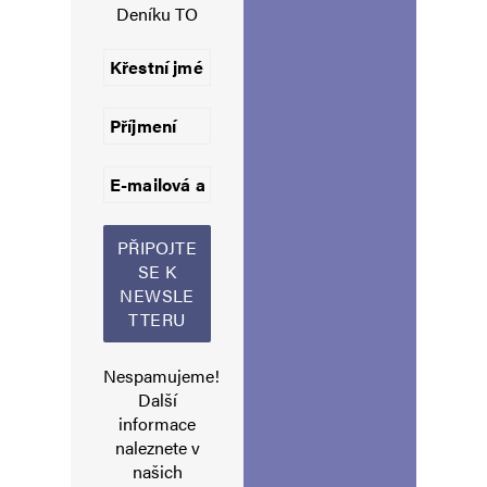
Deníku TO
Uložit do prohlížeče jméno, e-mail a webovou stránku pro budoucí
komentáře.
Informujte mě o nových komentářích e-mailem.
Informujte mě o nových příspěvcích e-mailem.
Alternative:
Nespamujeme!
Další
informace
naleznete v
našich