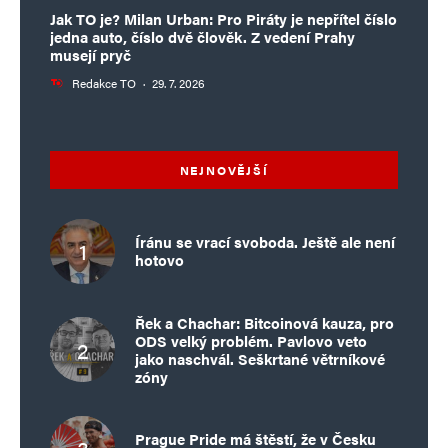
Jak TO je? Milan Urban: Pro Piráty je nepřítel číslo
jedna auto, číslo dvě člověk. Z vedení Prahy
musejí pryč
Redakce TO
·
29. 7. 2026
NEJNOVĚJŠÍ
Íránu se vrací svoboda. Ještě ale není
hotovo
Řek a Chachar: Bitcoinová kauza, pro
ODS velký problém. Pavlovo veto
jako naschvál. Seškrtané větrníkové
zóny
Prague Pride má štěstí, že v Česku