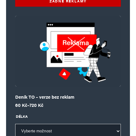
ŽÁDNÉ REKLAMY
Deník TO – verze bez reklam
Rozpětí cen: 60 Kč až 720 Kč
60
Kč
–
720
Kč
DÉLKA