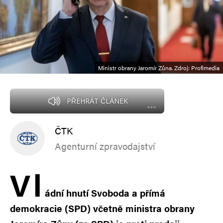
Ministr obrany Jaromír Zůna. Zdroj: Profimedia
PŘEHRÁT ČLÁNEK
ČTK
Agenturní zpravodajství
V
l
ádní hnutí Svoboda a přímá
demokracie (SPD) včetně ministra obrany