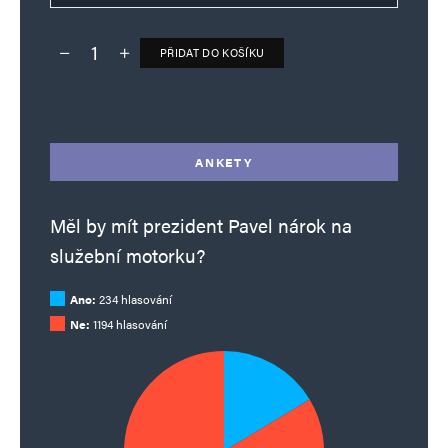
PŘIDAT DO KOŠÍKU
Deník TO – verze bez reklam množství
Alternative:
ANKETY
Měl by mít prezident Pavel nárok na
služební motorku?
Ano:
234 hlasování
Ne:
1194 hlasování