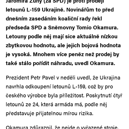
Jaromíra Zůny (za SPD) je proti prodeji
letounů L-159 Ukrajině. Novinářům to před
dnešním zasedáním koaliční rady řekl
předseda SPD a Sněmovny Tomio Okamura.
Letouny podle něj mají sice aktuálně nízkou
zbytkovou hodnotu, ale jejich bojová hodnota
je vysoká. Mnohem více peněz než prodej by
také stálo pořídit náhradu, uvedl Okamura.
Prezident Petr Pavel v neděli uvedl, že Ukrajina
navrhla odkoupení letounů L-159, což by pro
českého výrobce byla příležitost. Poskytnutí čtyř
letounů ze 24, která armáda má, podle něj
představuje přijatelnou mírou rizika.
Okamura zdůraznil, že nejde o vyřazené stroje,