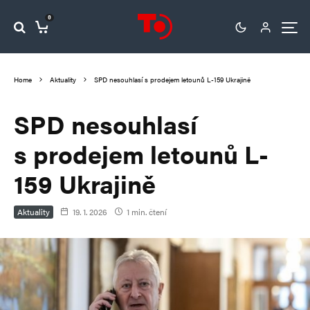
0
Home
Aktuality
SPD nesouhlasí s prodejem letounů L-159 Ukrajině
SPD nesouhlasí
s prodejem letounů L-
159 Ukrajině
Aktuality
19. 1. 2026
1 min. čtení